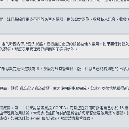
註冊將給您更多不同於訪客的權限，例如設定頭像、收發私人訊息、收發 e-ma
一定的時間內保持登入狀態。這樣能防止您的帳號被他人誤用。如果要保持登入
入選項，那麼表示管理員已經關閉了這項功能。
如果您設定這個選項為
，那麼將只有管理員、版主和您自己能看到您的上線
是
入頁面，點選
我忘記了我的密碼
，依照說明的步驟完成，您就可以很快地獲得新
原因。第一：如果討論區支援 COPPA，而且您在註冊時指定自己小於 13
管理員啟用帳號。當您完成註冊時討論區將告訴您是否需要啟用您的帳號。如果您
過濾掉。如果您確信 e-mail 位址沒錯，那麼請聯絡管理員。