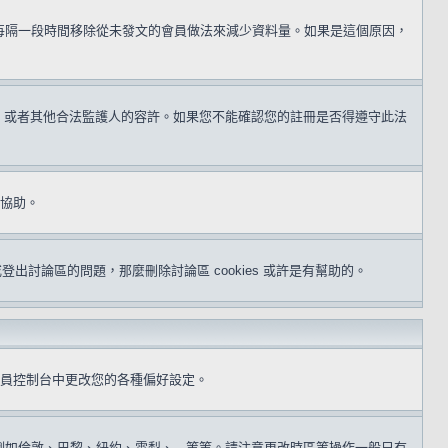
用每隔一段時間移除從未發文的會員做法來減少資料量。如果是這個原因，
同意，或者其他合法監護人的容許。如果您不能確認您的註冊是否得遵守此法
得協助。
或登出討論區的問題，那麼刪除討論區 cookies 或許是有幫助的。
員控制台中更改您的各種偏好設定。
倫敦、巴黎、紐約、雪梨、...等等。請注意更改時區等操作一般只有