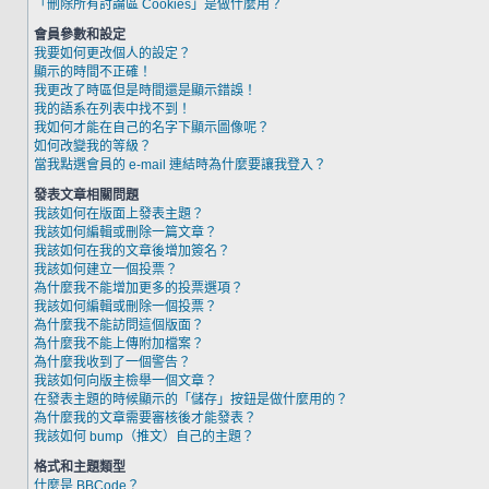
「刪除所有討論區 Cookies」是做什麼用？
會員參數和設定
我要如何更改個人的設定？
顯示的時間不正確！
我更改了時區但是時間還是顯示錯誤！
我的語系在列表中找不到！
我如何才能在自己的名字下顯示圖像呢？
如何改變我的等級？
當我點選會員的 e-mail 連結時為什麼要讓我登入？
發表文章相關問題
我該如何在版面上發表主題？
我該如何編輯或刪除一篇文章？
我該如何在我的文章後增加簽名？
我該如何建立一個投票？
為什麼我不能增加更多的投票選項？
我該如何編輯或刪除一個投票？
為什麼我不能訪問這個版面？
為什麼我不能上傳附加檔案？
為什麼我收到了一個警告？
我該如何向版主檢舉一個文章？
在發表主題的時候顯示的「儲存」按鈕是做什麼用的？
為什麼我的文章需要審核後才能發表？
我該如何 bump（推文）自己的主題？
格式和主題類型
什麼是 BBCode？