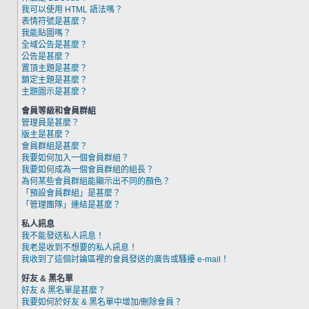
我可以使用 HTML 語法嗎？
表情符號是甚麼？
我能貼圖嗎？
全域公告是甚麼？
公告是甚麼？
置頂主題是甚麼？
鎖定主題是甚麼？
主題圖示是甚麼？
會員等級和會員群組
管理員是甚麼？
版主是甚麼？
會員群組是甚麼？
我要如何加入一個會員群組？
我要如何成為一個會員群組的組長？
為何某些會員群組能顯示出不同的顏色？
「預設會員群組」是甚麼？
「管理團隊」連結是甚麼？
私人訊息
我不能發送私人訊息！
我老是收到不想要的私人訊息！
我收到了這個討論區裡的會員發送的廣告或騷擾 e-mail！
好友 & 黑名單
好友 & 黑名單是甚麼？
我要如何於好友 & 黑名單中增加/刪除會員？