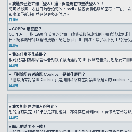
» 我過去已經註冊（登入）過，但是現在卻無法登入？！
您可以從第一次註冊時發給您的 e-mail，檢視會員名稱和密碼，再
那麼請重新註冊並參與更多的討論。
回頂端
» COPPA 是甚麼？
COPPA，是指 1998 年美國的兒童上線隱私和保護條例。這條法律
律，請聯絡律師以獲得援助。請注意 phpBB 團隊，除了以下列出的情
回頂端
» 我為什麼不能註冊？
很可能是因為網站管理者封鎖了您所連線的 IP 位址或者禁用您想要註
回頂端
» 「刪除所有討論區 Cookies」是做什麼用？
「刪除所有討論區 Cookies」是指刪除所有在討論區所建立的 cookie
回頂端
» 我要如何更改個人的設定？
您的所有設定（如果您是註冊會員）都儲存在資料庫中。要修改它們請
回頂端
» 顯示的時間不正確！
一般很少出現伺服器時間不準的情況，您看到的時間不準有可能是因為討