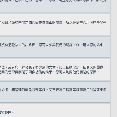
間和日光節約時間之間的變更做周密的處理，所以在夏季的月份裡時間有
實沒有這種語言的語系檔，您可以參與我們的翻譯工作，建立您的語系
地位，或者您已經發表了多少篇的文章。第二個通常是一個更大的圖像，
是因為管理員關閉了頭像功能的結果。您可以詢問他們關閉的原因。
例如版主和管理員就是特殊等級。請不要為了提高等級而濫用討論區來發
送垃圾郵件。