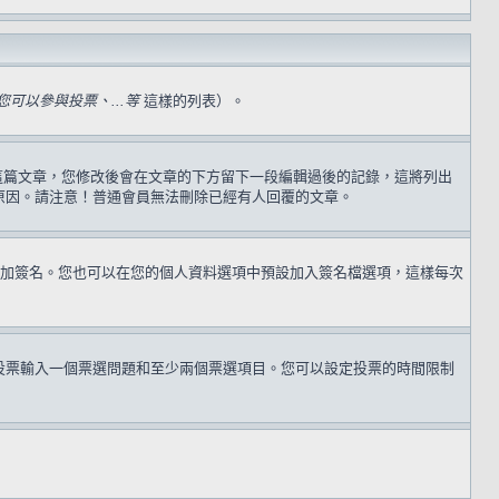
可以參與投票、...等
這樣的列表）。
過這篇文章，您修改後會在文章的下方留下一段編輯過後的記錄，這將列出
原因。請注意！普通會員無法刪除已經有人回覆的文章。
加簽名。您也可以在您的個人資料選項中預設加入簽名檔選項，這樣每次
投票輸入一個票選問題和至少兩個票選項目。您可以設定投票的時間限制