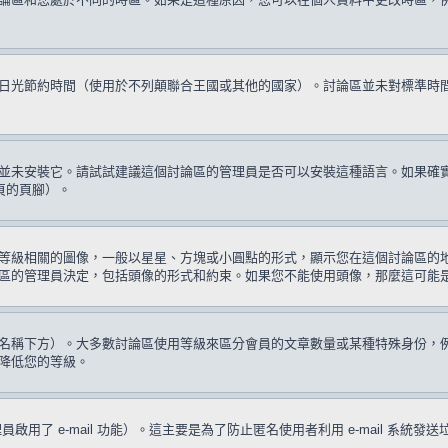
日光節約時間（使用於不列顛聯合王國或其他的國家）。討論區並未對標準時
並未安裝它。請試試建議這個討論區的管理員是否可以安裝這種語言。如果確
頁的頁腳）。
等級相關的圖像，一般以星星、方塊或小圓點的形式，顯示您在這個討論區的
區的管理員決定，包括頭像的形式和約束。如果您不能使用頭像，那麼這可能
名稱下方）。大多數討論區使用等級來區分會員的文章數量或某種特殊身份，
降低您的等級。
啟用了 e-mail 功能）。這主要是為了防止匿名使用者利用 e-mail 系統發