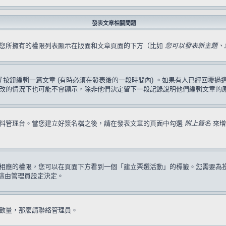
發表文章相關問題
，您所擁有的權限列表顯示在版面和文章頁面的下方（比如
您可以發表新主題、您
輯
按鈕編輯一篇文章 (有時必須在發表後的一段時間內) 。如果有人已經回覆
改的情況下也可能不會顯示，除非他們決定留下一段記錄說明他們編輯文章的
資料管理台。當您建立好簽名檔之後，請在發表文章的頁面中勾選
附上簽名
來增
相應的權限，您可以在頁面下方看到一個「建立票選活動」的標籤。您需要為
這由管理員設定決定。
數量，那麼請聯絡管理員。