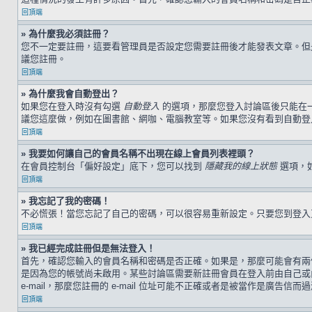
回頂端
» 為什麼我必須註冊？
您不一定要註冊，這要看管理員是否設定您需要註冊後才能發表文章。但是，
議您註冊。
回頂端
» 為什麼我會自動登出？
如果您在登入時沒有勾選
自動登入
的選項，那麼您登入討論區後只能在
議您這麼做，例如在圖書館、網咖、電腦教室等。如果您沒有看到自動登
回頂端
» 我要如何讓自己的會員名稱不出現在線上會員列表裡頭？
在會員控制台「偏好設定」底下，您可以找到
隱藏我的線上狀態
選項，
回頂端
» 我忘記了我的密碼！
不必慌張！當您忘記了自己的密碼，可以很容易重新設定。只要您到登
回頂端
» 我已經完成註冊但是無法登入！
首先，確認您輸入的會員名稱和密碼是否正確。如果是，那麼可能會有兩個
是因為您的帳號尚未啟用。某些討論區需要新註冊會員在登入前由自己或由
e-mail，那麼您註冊的 e-mail 位址可能不正確或者是被當作是廣告信而
回頂端