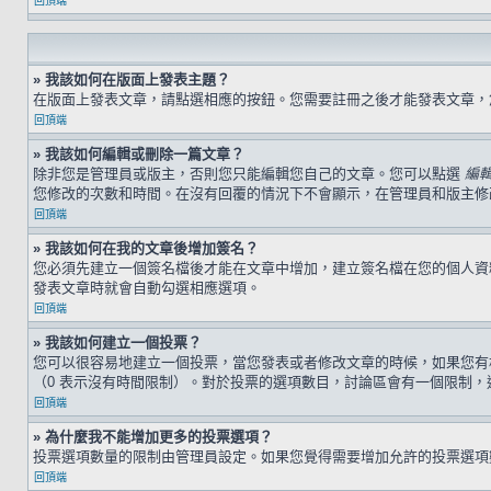
回頂端
» 我該如何在版面上發表主題？
在版面上發表文章，請點選相應的按鈕。您需要註冊之後才能發表文章
回頂端
» 我該如何編輯或刪除一篇文章？
除非您是管理員或版主，否則您只能編輯您自己的文章。您可以點選
編
您修改的次數和時間。在沒有回覆的情況下不會顯示，在管理員和版主修
回頂端
» 我該如何在我的文章後增加簽名？
您必須先建立一個簽名檔後才能在文章中增加，建立簽名檔在您的個人
發表文章時就會自動勾選相應選項。
回頂端
» 我該如何建立一個投票？
您可以很容易地建立一個投票，當您發表或者修改文章的時候，如果您有
（0 表示沒有時間限制）。對於投票的選項數目，討論區會有一個限制，
回頂端
» 為什麼我不能增加更多的投票選項？
投票選項數量的限制由管理員設定。如果您覺得需要增加允許的投票選項
回頂端