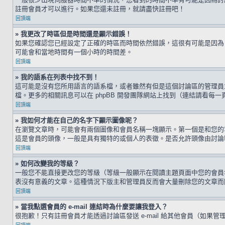
註冊會員才可以進行。如果您還未註冊，就請盡快註冊吧！
回頂端
» 我更改了時區但是時間還是顯示錯誤！
如果您確認您已經設定了正確的時區而時間依然錯誤，這很有可能是因為
可能會和當地時間有一個小時的時間差。
回頂端
» 我的語系在列表中找不到！
這可能是沒有您所用語言的語系檔，或者雖然有但是這個討論區的管理員
檔。更多的相關訊息可以在 phpBB 開發團隊網站上找到（連結請看每一
回頂端
» 我如何才能在自己的名字下顯示圖像呢？
在瀏覽文章時，可能會有兩個圖像和會員名稱一塊顯示。第一個是和您的
這是會員的頭像，一般是具有獨特的或個人的表徵。是否允許頭像由討論
回頂端
» 如何改變我的等級？
一般您不能直接更改您的等級（等級一般顯示在閱讀主題頁面中您的會員
表沒有意義的文章。這種情況下版主和管理員反而會大量刪除您的文章而
回頂端
» 當我點選會員的 e-mail 連結時為什麼要讓我登入？
很抱歉！只有註冊會員才能透過討論區發送 e-mail 給其他會員（如果管理員