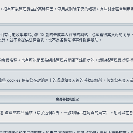
試一次。很有可能管理員由於某種原因，停用或刪除了您的帳號。有些討論區會利
要求任何有可能收集年齡小於 13 歲的未成年人資訊的網站，必須獲得其父母的
形之外，並不會提供法律諮詢，也不為各種法律事件提供幫助。
冊的會員名稱。也有可能是因為網站管理者關閉了註冊功能。請聯絡管理員以獲
s。這些 cookies 保留您在討論區上的認證和登入後的活動記錄等。假如您有登入
會員參數和設定
點選
會員控制台
連結（除了這個以外，一般都顯示在每頁的頁首）。您可以在會
論區和您處於不同的時區。如果是這種原因，您可以在個人資料中更改時區，例如