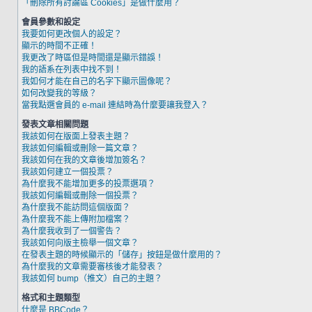
「刪除所有討論區 Cookies」是做什麼用？
會員參數和設定
我要如何更改個人的設定？
顯示的時間不正確！
我更改了時區但是時間還是顯示錯誤！
我的語系在列表中找不到！
我如何才能在自己的名字下顯示圖像呢？
如何改變我的等級？
當我點選會員的 e-mail 連結時為什麼要讓我登入？
發表文章相關問題
我該如何在版面上發表主題？
我該如何編輯或刪除一篇文章？
我該如何在我的文章後增加簽名？
我該如何建立一個投票？
為什麼我不能增加更多的投票選項？
我該如何編輯或刪除一個投票？
為什麼我不能訪問這個版面？
為什麼我不能上傳附加檔案？
為什麼我收到了一個警告？
我該如何向版主檢舉一個文章？
在發表主題的時候顯示的「儲存」按鈕是做什麼用的？
為什麼我的文章需要審核後才能發表？
我該如何 bump（推文）自己的主題？
格式和主題類型
什麼是 BBCode？