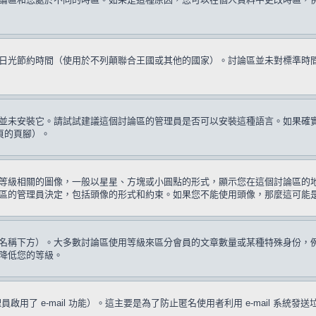
日光節約時間（使用於不列顛聯合王國或其他的國家）。討論區並未對標準時
並未安裝它。請試試建議這個討論區的管理員是否可以安裝這種語言。如果確
頁的頁腳）。
等級相關的圖像，一般以星星、方塊或小圓點的形式，顯示您在這個討論區的
區的管理員決定，包括頭像的形式和約束。如果您不能使用頭像，那麼這可能
名稱下方）。大多數討論區使用等級來區分會員的文章數量或某種特殊身份，
降低您的等級。
啟用了 e-mail 功能）。這主要是為了防止匿名使用者利用 e-mail 系統發