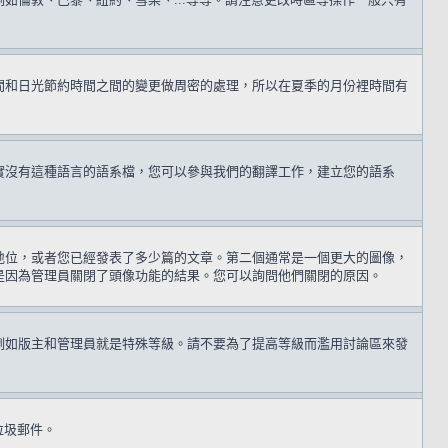
間和日光節約時間之間的變更做周密的處理，所以在夏季的月份裡時間有
實沒有這種語言的語系檔，您可以參與我們的翻譯工作，建立您的語系
地位，或者您已經發表了多少篇的文章。第二個通常是一個更大的圖像，
是因為管理員關閉了頭像功能的結果。您可以詢問他們關閉的原因。
例如版主和管理員就是特殊等級。請不要為了提高等級而濫用討論區來發
送垃圾郵件。