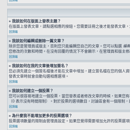
回頂端
» 我該如何在版面上發表主題？
在版面上發表文章，請點選相應的按鈕。您需要註冊之後才能發表文章
回頂端
» 我該如何編輯或刪除一篇文章？
除非您是管理員或版主，否則您只能編輯您自己的文章。您可以點選
編
您修改的次數和時間。在沒有回覆的情況下不會顯示，在管理員和版主修
回頂端
» 我該如何在我的文章後增加簽名？
您必須先建立一個簽名檔後才能在文章中增加，建立簽名檔在您的個人
發表文章時就會自動勾選相應選項。
回頂端
» 我該如何建立一個投票？
您可以很容易地建立一個投票，當您發表或者修改文章的時候，如果您有
（0 表示沒有時間限制）。對於投票的選項數目，討論區會有一個限制，
回頂端
» 為什麼我不能增加更多的投票選項？
投票選項數量的限制由管理員設定。如果您覺得需要增加允許的投票選項
回頂端