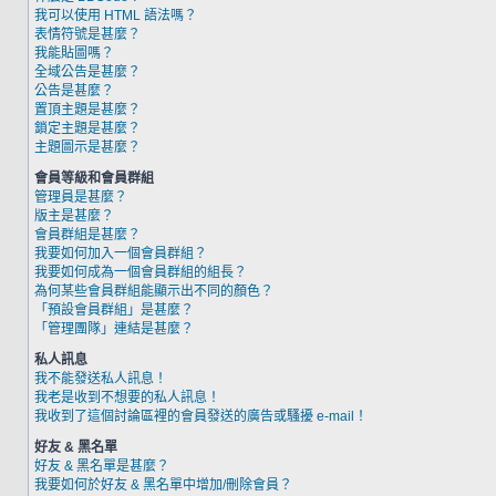
我可以使用 HTML 語法嗎？
表情符號是甚麼？
我能貼圖嗎？
全域公告是甚麼？
公告是甚麼？
置頂主題是甚麼？
鎖定主題是甚麼？
主題圖示是甚麼？
會員等級和會員群組
管理員是甚麼？
版主是甚麼？
會員群組是甚麼？
我要如何加入一個會員群組？
我要如何成為一個會員群組的組長？
為何某些會員群組能顯示出不同的顏色？
「預設會員群組」是甚麼？
「管理團隊」連結是甚麼？
私人訊息
我不能發送私人訊息！
我老是收到不想要的私人訊息！
我收到了這個討論區裡的會員發送的廣告或騷擾 e-mail！
好友 & 黑名單
好友 & 黑名單是甚麼？
我要如何於好友 & 黑名單中增加/刪除會員？