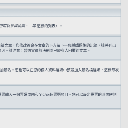
可以參與投票、...等
這樣的列表）。
過這篇文章，您修改後會在文章的下方留下一段編輯過後的記錄，這將列出
原因。請注意！普通會員無法刪除已經有人回覆的文章。
加簽名。您也可以在您的個人資料選項中預設加入簽名檔選項，這樣每次
投票輸入一個票選問題和至少兩個票選項目。您可以設定投票的時間限制