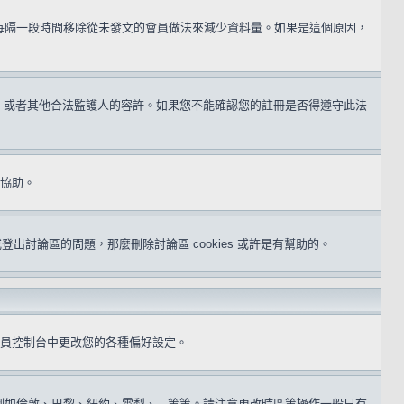
用每隔一段時間移除從未發文的會員做法來減少資料量。如果是這個原因，
同意，或者其他合法監護人的容許。如果您不能確認您的註冊是否得遵守此法
得協助。
或登出討論區的問題，那麼刪除討論區 cookies 或許是有幫助的。
員控制台中更改您的各種偏好設定。
倫敦、巴黎、紐約、雪梨、...等等。請注意更改時區等操作一般只有