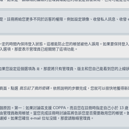
註冊將給您更多不同於訪客的權限，例如設定頭像、收發私人訊息、收發 e-ma
一定的時間內保持登入狀態。這樣能防止您的帳號被他人誤用。如果要保持登入
入選項，那麼表示管理員已經關閉了這項功能。
如果您設定這個選項為
，那麼將只有管理員、版主和您自己能看到您的上線
是
入頁面，點選
我忘記了我的密碼
，依照說明的步驟完成，您就可以很快地獲得新
原因。第一：如果討論區支援 COPPA，而且您在註冊時指定自己小於 13
管理員啟用帳號。當您完成註冊時討論區將告訴您是否需要啟用您的帳號。如果您
過濾掉。如果您確信 e-mail 位址沒錯，那麼請聯絡管理員。