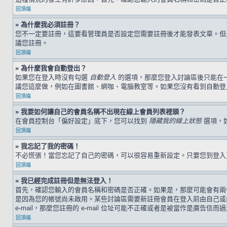
回頂端
» 為什麼我必須註冊？
您不一定要註冊，這要看管理員是否設定您需要註冊後才能發表文章。但是，
議您註冊。
回頂端
» 為什麼我會自動登出？
如果您在登入時沒有勾選
自動登入
的選項，那麼您登入討論區後只能在
議您這麼做，例如在圖書館、網咖、電腦教室等。如果您沒有看到自動登
回頂端
» 我要如何讓自己的會員名稱不出現在線上會員列表裡頭？
在會員控制台「偏好設定」底下，您可以找到
隱藏我的線上狀態
選項，
回頂端
» 我忘記了我的密碼！
不必慌張！當您忘記了自己的密碼，可以很容易重新設定。只要您到登
回頂端
» 我已經完成註冊但是無法登入！
首先，確認您輸入的會員名稱和密碼是否正確。如果是，那麼可能會有兩個
是因為您的帳號尚未啟用。某些討論區需要新註冊會員在登入前由自己或由
e-mail，那麼您註冊的 e-mail 位址可能不正確或者是被當作是廣告信而
回頂端