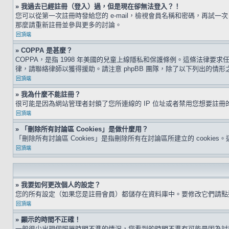
» 我過去已經註冊（登入）過，但是現在卻無法登入？！
您可以從第一次註冊時發給您的 e-mail，檢視會員名稱和密碼，再
那麼請重新註冊並參與更多的討論。
回頂端
» COPPA 是甚麼？
COPPA，是指 1998 年美國的兒童上線隱私和保護條例。這條法律
律，請聯絡律師以獲得援助。請注意 phpBB 團隊，除了以下列出的情
回頂端
» 我為什麼不能註冊？
很可能是因為網站管理者封鎖了您所連線的 IP 位址或者禁用您想要註
回頂端
» 「刪除所有討論區 Cookies」是做什麼用？
「刪除所有討論區 Cookies」是指刪除所有在討論區所建立的 cookie
回頂端
» 我要如何更改個人的設定？
您的所有設定（如果您是註冊會員）都儲存在資料庫中。要修改它們請
回頂端
» 顯示的時間不正確！
一般很少出現伺服器時間不準的情況，您看到的時間不準有可能是因為討