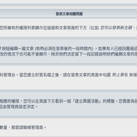
發表文章相關問題
，您所擁有的權限列表顯示在版面和文章頁面的下方（比如
您可以發表新主題、您
輯
按鈕編輯一篇文章 (有時必須在發表後的一段時間內) 。如果有人已經回覆
改的情況下也可能不會顯示，除非他們決定留下一段記錄說明他們編輯文章的
資料管理台。當您建立好簽名檔之後，請在發表文章的頁面中勾選
附上簽名
來增
相應的權限，您可以在頁面下方看到一個「建立票選活動」的標籤。您需要為
這由管理員設定決定。
數量，那麼請聯絡管理員。