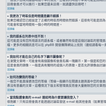
註冊會員才可以進行。如果您還未註冊，就請盡快註冊吧！
回頂端
» 我更改了時區但是時間還是顯示錯誤！
如果您確認您已經設定了正確的時區而時間依然錯誤，這很有可能是因為
可能會和當地時間有一個小時的時間差。
回頂端
» 我的語系在列表中找不到！
這可能是沒有您所用語言的語系檔，或者雖然有但是這個討論區的管理員
檔。更多的相關訊息可以在 phpBB 開發團隊網站上找到（連結請看每一
回頂端
» 我如何才能在自己的名字下顯示圖像呢？
在瀏覽文章時，可能會有兩個圖像和會員名稱一塊顯示。第一個是和您的
這是會員的頭像，一般是具有獨特的或個人的表徵。是否允許頭像由討論
回頂端
» 如何改變我的等級？
一般您不能直接更改您的等級（等級一般顯示在閱讀主題頁面中您的會員
表沒有意義的文章。這種情況下版主和管理員反而會大量刪除您的文章而
回頂端
» 當我點選會員的 e-mail 連結時為什麼要讓我登入？
很抱歉！只有註冊會員才能透過討論區發送 e-mail 給其他會員（如果管理員