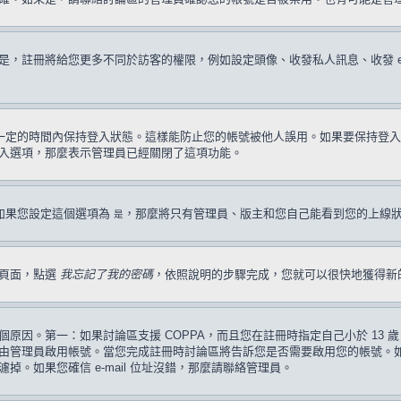
註冊將給您更多不同於訪客的權限，例如設定頭像、收發私人訊息、收發 e-ma
一定的時間內保持登入狀態。這樣能防止您的帳號被他人誤用。如果要保持登入
入選項，那麼表示管理員已經關閉了這項功能。
如果您設定這個選項為
，那麼將只有管理員、版主和您自己能看到您的上線
是
入頁面，點選
我忘記了我的密碼
，依照說明的步驟完成，您就可以很快地獲得新
原因。第一：如果討論區支援 COPPA，而且您在註冊時指定自己小於 13
管理員啟用帳號。當您完成註冊時討論區將告訴您是否需要啟用您的帳號。如果您
過濾掉。如果您確信 e-mail 位址沒錯，那麼請聯絡管理員。