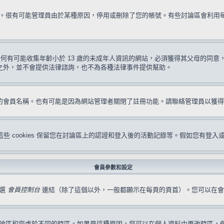
試一次。很有可能管理員由於某種原因，停用或刪除了您的帳號。有些討論區會利
要求任何有可能收集年齡小於 13 歲的未成年人資訊的網站，必須獲得其父母的
形之外，並不會提供法律諮詢，也不為各種法律事件提供幫助。
冊的會員名稱。也有可能是因為網站管理者關閉了註冊功能。請聯絡管理員以獲
s。這些 cookies 保留您在討論區上的認證和登入後的活動記錄等。假如您有登入
會員參數和設定
點選
會員控制台
連結（除了這個以外，一般都顯示在每頁的頁首）。您可以在會
論區和您處於不同的時區。如果是這種原因，您可以在個人資料中更改時區，例如