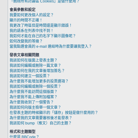
「刪除所有討論區 Cookies」是做什麼用？
會員參數和設定
我要如何更改個人的設定？
顯示的時間不正確！
我更改了時區但是時間還是顯示錯誤！
我的語系在列表中找不到！
我如何才能在自己的名字下顯示圖像呢？
如何改變我的等級？
當我點選會員的 e-mail 連結時為什麼要讓我登入？
發表文章相關問題
我該如何在版面上發表主題？
我該如何編輯或刪除一篇文章？
我該如何在我的文章後增加簽名？
我該如何建立一個投票？
為什麼我不能增加更多的投票選項？
我該如何編輯或刪除一個投票？
為什麼我不能訪問這個版面？
為什麼我不能上傳附加檔案？
為什麼我收到了一個警告？
我該如何向版主檢舉一個文章？
在發表主題的時候顯示的「儲存」按鈕是做什麼用的？
為什麼我的文章需要審核後才能發表？
我該如何 bump（推文）自己的主題？
格式和主題類型
什麼是 BBCode？