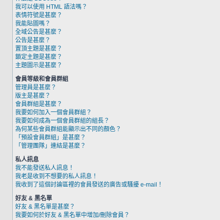
我可以使用 HTML 語法嗎？
表情符號是甚麼？
我能貼圖嗎？
全域公告是甚麼？
公告是甚麼？
置頂主題是甚麼？
鎖定主題是甚麼？
主題圖示是甚麼？
會員等級和會員群組
管理員是甚麼？
版主是甚麼？
會員群組是甚麼？
我要如何加入一個會員群組？
我要如何成為一個會員群組的組長？
為何某些會員群組能顯示出不同的顏色？
「預設會員群組」是甚麼？
「管理團隊」連結是甚麼？
私人訊息
我不能發送私人訊息！
我老是收到不想要的私人訊息！
我收到了這個討論區裡的會員發送的廣告或騷擾 e-mail！
好友 & 黑名單
好友 & 黑名單是甚麼？
我要如何於好友 & 黑名單中增加/刪除會員？