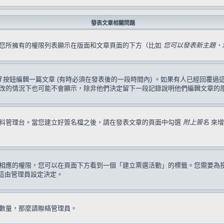
發表文章相關問題
，您所擁有的權限列表顯示在版面和文章頁面的下方（比如
您可以發表新主題、您
輯
按鈕編輯一篇文章 (有時必須在發表後的一段時間內) 。如果有人已經回覆
改的情況下也可能不會顯示，除非他們決定留下一段記錄說明他們編輯文章的
資料管理台。當您建立好簽名檔之後，請在發表文章的頁面中勾選
附上簽名
來增
相應的權限，您可以在頁面下方看到一個「建立票選活動」的標籤。您需要為
這由管理員設定決定。
數量，那麼請聯絡管理員。