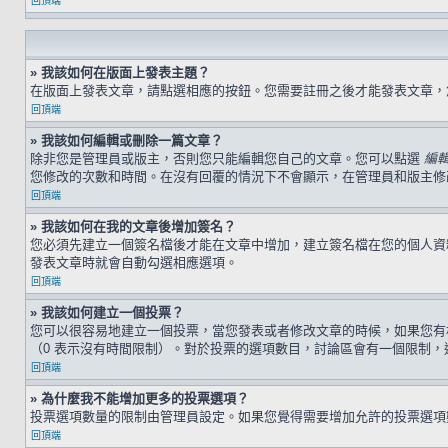
回頂端
» 我該如何在版面上發表主題？
在版面上發表文章，請點選相應的按鈕。您需要註冊之後才能發表文章
回頂端
» 我該如何編輯或刪除一篇文章？
除非您是管理員或版主，否則您只能編輯您自己的文章。您可以點選
編
您修改的次數和時間。在沒有回覆的情況下不會顯示，在管理員和版主修
回頂端
» 我該如何在我的文章後增加簽名？
您必須先建立一個簽名檔後才能在文章中增加，建立簽名檔在您的個人
發表文章時就會自動勾選相應選項。
回頂端
» 我該如何建立一個投票？
您可以很容易地建立一個投票，當您發表或者修改文章的時候，如果您有
（0 表示沒有時間限制）。對於投票的選項數目，討論區會有一個限制，
回頂端
» 為什麼我不能增加更多的投票選項？
投票選項數量的限制由管理員設定。如果您覺得需要增加允許的投票選項
回頂端