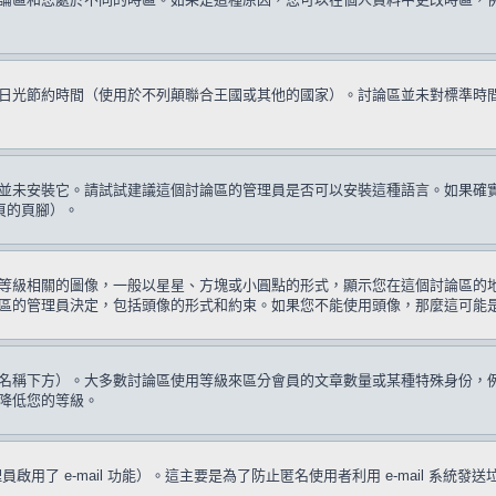
日光節約時間（使用於不列顛聯合王國或其他的國家）。討論區並未對標準時
並未安裝它。請試試建議這個討論區的管理員是否可以安裝這種語言。如果確
頁的頁腳）。
等級相關的圖像，一般以星星、方塊或小圓點的形式，顯示您在這個討論區的
區的管理員決定，包括頭像的形式和約束。如果您不能使用頭像，那麼這可能
名稱下方）。大多數討論區使用等級來區分會員的文章數量或某種特殊身份，
降低您的等級。
啟用了 e-mail 功能）。這主要是為了防止匿名使用者利用 e-mail 系統發