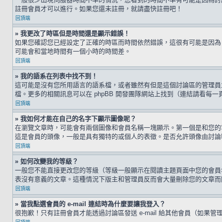
註冊會員才可以進行。如果您還未註冊，就請盡快註冊吧！
回頂端
» 我更改了時區但是時間還是顯示錯誤！
如果您確認您已經設定了正確的時區而時間依然錯誤，這很有可能是因為
可能會和當地時間有一個小時的時間差。
回頂端
» 我的語系在列表中找不到！
這可能是沒有您所用語言的語系檔，或者雖然有但是這個討論區的管理員
檔。更多的相關訊息可以在 phpBB 開發團隊網站上找到（連結請看每一
回頂端
» 我如何才能在自己的名字下顯示圖像呢？
在瀏覽文章時，可能會有兩個圖像和會員名稱一塊顯示。第一個是和您的
這是會員的頭像，一般是具有獨特的或個人的表徵。是否允許頭像由討論
回頂端
» 如何改變我的等級？
一般您不能直接更改您的等級（等級一般顯示在閱讀主題頁面中您的會員
表沒有意義的文章。這種情況下版主和管理員反而會大量刪除您的文章而
回頂端
» 當我點選會員的 e-mail 連結時為什麼要讓我登入？
很抱歉！只有註冊會員才能透過討論區發送 e-mail 給其他會員（如果管理員