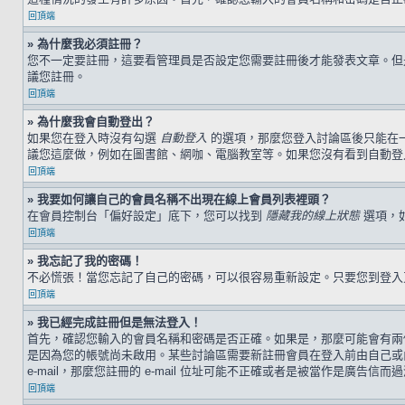
回頂端
» 為什麼我必須註冊？
您不一定要註冊，這要看管理員是否設定您需要註冊後才能發表文章。但是，
議您註冊。
回頂端
» 為什麼我會自動登出？
如果您在登入時沒有勾選
自動登入
的選項，那麼您登入討論區後只能在
議您這麼做，例如在圖書館、網咖、電腦教室等。如果您沒有看到自動登
回頂端
» 我要如何讓自己的會員名稱不出現在線上會員列表裡頭？
在會員控制台「偏好設定」底下，您可以找到
隱藏我的線上狀態
選項，
回頂端
» 我忘記了我的密碼！
不必慌張！當您忘記了自己的密碼，可以很容易重新設定。只要您到登
回頂端
» 我已經完成註冊但是無法登入！
首先，確認您輸入的會員名稱和密碼是否正確。如果是，那麼可能會有兩個
是因為您的帳號尚未啟用。某些討論區需要新註冊會員在登入前由自己或由
e-mail，那麼您註冊的 e-mail 位址可能不正確或者是被當作是廣告信而
回頂端