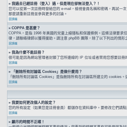
» 我過去已經註冊（登入）過，但是現在卻無法登入？！
您可以從第一次註冊時發給您的 e-mail，檢視會員名稱和密碼，再
那麼請重新註冊並參與更多的討論。
回頂端
» COPPA 是甚麼？
COPPA，是指 1998 年美國的兒童上線隱私和保護條例。這條法律
律，請聯絡律師以獲得援助。請注意 phpBB 團隊，除了以下列出的情
回頂端
» 我為什麼不能註冊？
很可能是因為網站管理者封鎖了您所連線的 IP 位址或者禁用您想要註
回頂端
» 「刪除所有討論區 Cookies」是做什麼用？
「刪除所有討論區 Cookies」是指刪除所有在討論區所建立的 cookie
回頂端
» 我要如何更改個人的設定？
您的所有設定（如果您是註冊會員）都儲存在資料庫中。要修改它們請
回頂端
» 顯示的時間不正確！
一般很少出現伺服器時間不準的情況，您看到的時間不準有可能是因為討