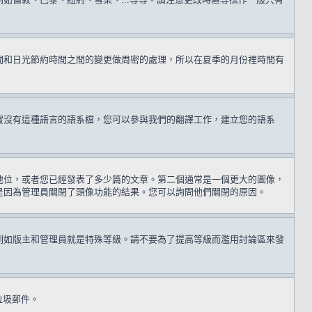
間和日光節約時間之間的變更做周密的處理，所以在夏季的月份裡時間有
實沒有這種語言的語系檔，您可以參與我們的翻譯工作，建立您的語系
地位，或者您已經發表了多少篇的文章。第二個通常是一個更大的圖像，
是因為管理員關閉了頭像功能的結果。您可以詢問他們關閉的原因。
例如版主和管理員就是特殊等級。請不要為了提高等級而濫用討論區來發
送垃圾郵件。