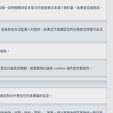
用每隔一段時間移除從未發文的會員做法來減少資料量。如果是這個原因，
同意，或者其他合法監護人的容許。如果您不能確認您的註冊是否得遵守此法
得協助。
或登出討論區的問題，那麼刪除討論區 cookies 或許是有幫助的。
員控制台中更改您的各種偏好設定。
倫敦、巴黎、紐約、雪梨、...等等。請注意更改時區等操作一般只有