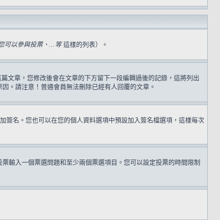
可以參與投票、...等
這樣的列表）。
過這篇文章，您修改後會在文章的下方留下一段編輯過後的記錄，這將列出
原因。請注意！普通會員無法刪除已經有人回覆的文章。
加簽名。您也可以在您的個人資料選項中預設加入簽名檔選項，這樣每次
投票輸入一個票選問題和至少兩個票選項目。您可以設定投票的時間限制