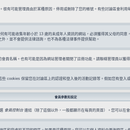
試一次。很有可能管理員由於某種原因，停用或刪除了您的帳號。有些討論區會利
要求任何有可能收集年齡小於 13 歲的未成年人資訊的網站，必須獲得其父母的
形之外，並不會提供法律諮詢，也不為各種法律事件提供幫助。
冊的會員名稱。也有可能是因為網站管理者關閉了註冊功能。請聯絡管理員以獲
s。這些 cookies 保留您在討論區上的認證和登入後的活動記錄等。假如您有登入
會員參數和設定
點選
會員控制台
連結（除了這個以外，一般都顯示在每頁的頁首）。您可以在會
論區和您處於不同的時區。如果是這種原因，您可以在個人資料中更改時區，例如