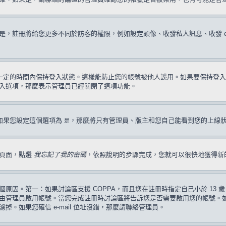
註冊將給您更多不同於訪客的權限，例如設定頭像、收發私人訊息、收發 e-ma
一定的時間內保持登入狀態。這樣能防止您的帳號被他人誤用。如果要保持登入
入選項，那麼表示管理員已經關閉了這項功能。
如果您設定這個選項為
，那麼將只有管理員、版主和您自己能看到您的上線
是
入頁面，點選
我忘記了我的密碼
，依照說明的步驟完成，您就可以很快地獲得新
原因。第一：如果討論區支援 COPPA，而且您在註冊時指定自己小於 13
管理員啟用帳號。當您完成註冊時討論區將告訴您是否需要啟用您的帳號。如果您
過濾掉。如果您確信 e-mail 位址沒錯，那麼請聯絡管理員。