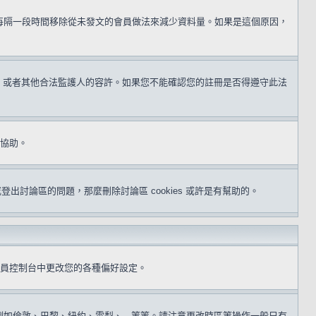
用每隔一段時間移除從未發文的會員做法來減少資料量。如果是這個原因，
同意，或者其他合法監護人的容許。如果您不能確認您的註冊是否得遵守此法
得協助。
或登出討論區的問題，那麼刪除討論區 cookies 或許是有幫助的。
員控制台中更改您的各種偏好設定。
倫敦、巴黎、紐約、雪梨、...等等。請注意更改時區等操作一般只有