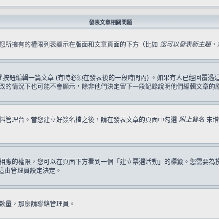
發表文章相關問題
，您所擁有的權限列表顯示在版面和文章頁面的下方（比如
您可以發表新主題、您
輯
按鈕編輯一篇文章 (有時必須在發表後的一段時間內) 。如果有人已經回覆
改的情況下也可能不會顯示，除非他們決定留下一段記錄說明他們編輯文章的
資料管理台。當您建立好簽名檔之後，請在發表文章的頁面中勾選
附上簽名
來增
相應的權限，您可以在頁面下方看到一個「建立票選活動」的標籤。您需要為
這由管理員設定決定。
數量，那麼請聯絡管理員。