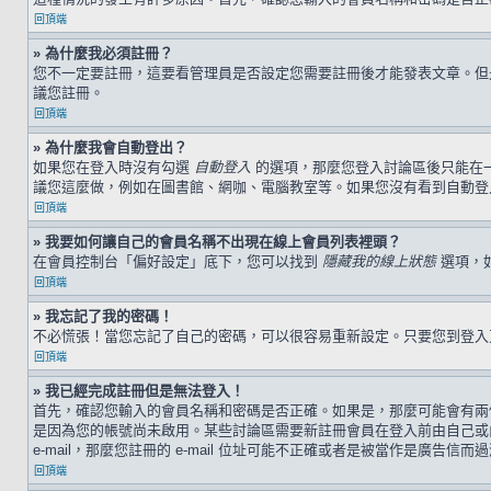
回頂端
» 為什麼我必須註冊？
您不一定要註冊，這要看管理員是否設定您需要註冊後才能發表文章。但是，
議您註冊。
回頂端
» 為什麼我會自動登出？
如果您在登入時沒有勾選
自動登入
的選項，那麼您登入討論區後只能在
議您這麼做，例如在圖書館、網咖、電腦教室等。如果您沒有看到自動登
回頂端
» 我要如何讓自己的會員名稱不出現在線上會員列表裡頭？
在會員控制台「偏好設定」底下，您可以找到
隱藏我的線上狀態
選項，
回頂端
» 我忘記了我的密碼！
不必慌張！當您忘記了自己的密碼，可以很容易重新設定。只要您到登
回頂端
» 我已經完成註冊但是無法登入！
首先，確認您輸入的會員名稱和密碼是否正確。如果是，那麼可能會有兩個
是因為您的帳號尚未啟用。某些討論區需要新註冊會員在登入前由自己或由
e-mail，那麼您註冊的 e-mail 位址可能不正確或者是被當作是廣告信而
回頂端