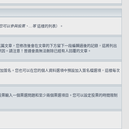
可以參與投票、...等
這樣的列表）。
過這篇文章，您修改後會在文章的下方留下一段編輯過後的記錄，這將列出
原因。請注意！普通會員無法刪除已經有人回覆的文章。
加簽名。您也可以在您的個人資料選項中預設加入簽名檔選項，這樣每次
投票輸入一個票選問題和至少兩個票選項目。您可以設定投票的時間限制