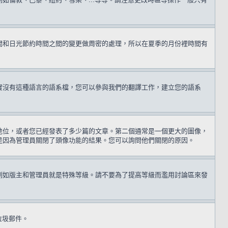
間和日光節約時間之間的變更做周密的處理，所以在夏季的月份裡時間有
實沒有這種語言的語系檔，您可以參與我們的翻譯工作，建立您的語系
地位，或者您已經發表了多少篇的文章。第二個通常是一個更大的圖像，
是因為管理員關閉了頭像功能的結果。您可以詢問他們關閉的原因。
例如版主和管理員就是特殊等級。請不要為了提高等級而濫用討論區來發
送垃圾郵件。