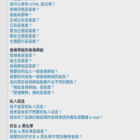
我可以使用 HTML 語法嗎？
表情符號是甚麼？
我能貼圖嗎？
全域公告是甚麼？
公告是甚麼？
置頂主題是甚麼？
鎖定主題是甚麼？
主題圖示是甚麼？
會員等級和會員群組
管理員是甚麼？
版主是甚麼？
會員群組是甚麼？
我要如何加入一個會員群組？
我要如何成為一個會員群組的組長？
為何某些會員群組能顯示出不同的顏色？
「預設會員群組」是甚麼？
「管理團隊」連結是甚麼？
私人訊息
我不能發送私人訊息！
我老是收到不想要的私人訊息！
我收到了這個討論區裡的會員發送的廣告或騷擾 e-mail！
好友 & 黑名單
好友 & 黑名單是甚麼？
我要如何於好友 & 黑名單中增加/刪除會員？