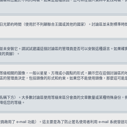
日光節約時間（使用於不列顛聯合王國或其他的國家）。討論區並未對標準時
並未安裝它。請試試建議這個討論區的管理員是否可以安裝這種語言。如果確
頁的頁腳）。
等級相關的圖像，一般以星星、方塊或小圓點的形式，顯示您在這個討論區的
區的管理員決定，包括頭像的形式和約束。如果您不能使用頭像，那麼這可能
名稱下方）。大多數討論區使用等級來區分會員的文章數量或某種特殊身份，
降低您的等級。
啟用了 e-mail 功能）。這主要是為了防止匿名使用者利用 e-mail 系統發