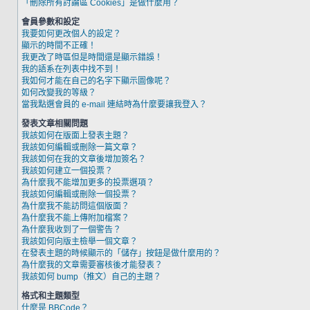
「刪除所有討論區 Cookies」是做什麼用？
會員參數和設定
我要如何更改個人的設定？
顯示的時間不正確！
我更改了時區但是時間還是顯示錯誤！
我的語系在列表中找不到！
我如何才能在自己的名字下顯示圖像呢？
如何改變我的等級？
當我點選會員的 e-mail 連結時為什麼要讓我登入？
發表文章相關問題
我該如何在版面上發表主題？
我該如何編輯或刪除一篇文章？
我該如何在我的文章後增加簽名？
我該如何建立一個投票？
為什麼我不能增加更多的投票選項？
我該如何編輯或刪除一個投票？
為什麼我不能訪問這個版面？
為什麼我不能上傳附加檔案？
為什麼我收到了一個警告？
我該如何向版主檢舉一個文章？
在發表主題的時候顯示的「儲存」按鈕是做什麼用的？
為什麼我的文章需要審核後才能發表？
我該如何 bump（推文）自己的主題？
格式和主題類型
什麼是 BBCode？