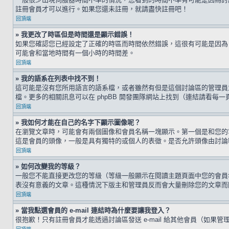
註冊會員才可以進行。如果您還未註冊，就請盡快註冊吧！
回頂端
» 我更改了時區但是時間還是顯示錯誤！
如果您確認您已經設定了正確的時區而時間依然錯誤，這很有可能是因為
可能會和當地時間有一個小時的時間差。
回頂端
» 我的語系在列表中找不到！
這可能是沒有您所用語言的語系檔，或者雖然有但是這個討論區的管理員
檔。更多的相關訊息可以在 phpBB 開發團隊網站上找到（連結請看每一
回頂端
» 我如何才能在自己的名字下顯示圖像呢？
在瀏覽文章時，可能會有兩個圖像和會員名稱一塊顯示。第一個是和您的
這是會員的頭像，一般是具有獨特的或個人的表徵。是否允許頭像由討論
回頂端
» 如何改變我的等級？
一般您不能直接更改您的等級（等級一般顯示在閱讀主題頁面中您的會員
表沒有意義的文章。這種情況下版主和管理員反而會大量刪除您的文章而
回頂端
» 當我點選會員的 e-mail 連結時為什麼要讓我登入？
很抱歉！只有註冊會員才能透過討論區發送 e-mail 給其他會員（如果管理員