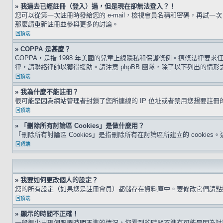
» 我過去已經註冊（登入）過，但是現在卻無法登入？！
您可以從第一次註冊時發給您的 e-mail，檢視會員名稱和密碼，再
那麼請重新註冊並參與更多的討論。
回頂端
» COPPA 是甚麼？
COPPA，是指 1998 年美國的兒童上線隱私和保護條例。這條法律
律，請聯絡律師以獲得援助。請注意 phpBB 團隊，除了以下列出的情
回頂端
» 我為什麼不能註冊？
很可能是因為網站管理者封鎖了您所連線的 IP 位址或者禁用您想要註
回頂端
» 「刪除所有討論區 Cookies」是做什麼用？
「刪除所有討論區 Cookies」是指刪除所有在討論區所建立的 cookie
回頂端
» 我要如何更改個人的設定？
您的所有設定（如果您是註冊會員）都儲存在資料庫中。要修改它們請
回頂端
» 顯示的時間不正確！
一般很少出現伺服器時間不準的情況，您看到的時間不準有可能是因為討