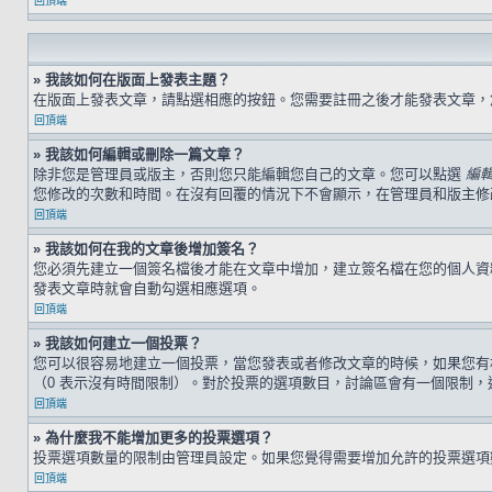
回頂端
» 我該如何在版面上發表主題？
在版面上發表文章，請點選相應的按鈕。您需要註冊之後才能發表文章
回頂端
» 我該如何編輯或刪除一篇文章？
除非您是管理員或版主，否則您只能編輯您自己的文章。您可以點選
編
您修改的次數和時間。在沒有回覆的情況下不會顯示，在管理員和版主修
回頂端
» 我該如何在我的文章後增加簽名？
您必須先建立一個簽名檔後才能在文章中增加，建立簽名檔在您的個人
發表文章時就會自動勾選相應選項。
回頂端
» 我該如何建立一個投票？
您可以很容易地建立一個投票，當您發表或者修改文章的時候，如果您有
（0 表示沒有時間限制）。對於投票的選項數目，討論區會有一個限制，
回頂端
» 為什麼我不能增加更多的投票選項？
投票選項數量的限制由管理員設定。如果您覺得需要增加允許的投票選項
回頂端