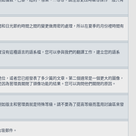
間和日光節約時間之間的變更做周密的處理，所以在夏季的月份裡時間有
實沒有這種語言的語系檔，您可以參與我們的翻譯工作，建立您的語系
地位，或者您已經發表了多少篇的文章。第二個通常是一個更大的圖像，
是因為管理員關閉了頭像功能的結果。您可以詢問他們關閉的原因。
例如版主和管理員就是特殊等級。請不要為了提高等級而濫用討論區來發
送垃圾郵件。