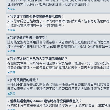
註冊會員才可以進行。如果您還未註冊，就請盡快註冊吧！
回頂端
» 我更改了時區但是時間還是顯示錯誤！
如果您確認您已經設定了正確的時區而時間依然錯誤，這很有可能是因為
可能會和當地時間有一個小時的時間差。
回頂端
» 我的語系在列表中找不到！
這可能是沒有您所用語言的語系檔，或者雖然有但是這個討論區的管理員
檔。更多的相關訊息可以在 phpBB 開發團隊網站上找到（連結請看每一
回頂端
» 我如何才能在自己的名字下顯示圖像呢？
在瀏覽文章時，可能會有兩個圖像和會員名稱一塊顯示。第一個是和您的
這是會員的頭像，一般是具有獨特的或個人的表徵。是否允許頭像由討論
回頂端
» 如何改變我的等級？
一般您不能直接更改您的等級（等級一般顯示在閱讀主題頁面中您的會員
表沒有意義的文章。這種情況下版主和管理員反而會大量刪除您的文章而
回頂端
» 當我點選會員的 e-mail 連結時為什麼要讓我登入？
很抱歉！只有註冊會員才能透過討論區發送 e-mail 給其他會員（如果管理員