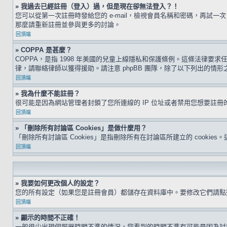
» 我過去已經註冊（登入）過，但是現在卻無法登入？！
您可以從第一次註冊時發給您的 e-mail，檢視會員名稱和密碼，再
那麼請重新註冊並參與更多的討論。
回頂端
» COPPA 是甚麼？
COPPA，是指 1998 年美國的兒童上線隱私和保護條例。這條法律
律，請聯絡律師以獲得援助。請注意 phpBB 團隊，除了以下列出的情
回頂端
» 我為什麼不能註冊？
很可能是因為網站管理者封鎖了您所連線的 IP 位址或者禁用您想要註
回頂端
» 「刪除所有討論區 Cookies」是做什麼用？
「刪除所有討論區 Cookies」是指刪除所有在討論區所建立的 cookie
回頂端
» 我要如何更改個人的設定？
您的所有設定（如果您是註冊會員）都儲存在資料庫中。要修改它們請
回頂端
» 顯示的時間不正確！
一般很少出現伺服器時間不準的情況，您看到的時間不準有可能是因為討