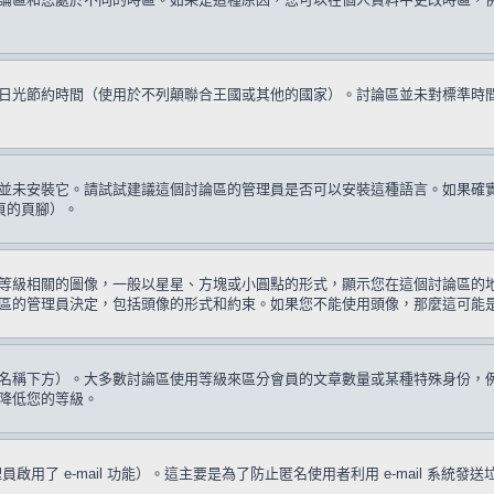
日光節約時間（使用於不列顛聯合王國或其他的國家）。討論區並未對標準時
並未安裝它。請試試建議這個討論區的管理員是否可以安裝這種語言。如果確
頁的頁腳）。
等級相關的圖像，一般以星星、方塊或小圓點的形式，顯示您在這個討論區的
區的管理員決定，包括頭像的形式和約束。如果您不能使用頭像，那麼這可能
名稱下方）。大多數討論區使用等級來區分會員的文章數量或某種特殊身份，
降低您的等級。
啟用了 e-mail 功能）。這主要是為了防止匿名使用者利用 e-mail 系統發