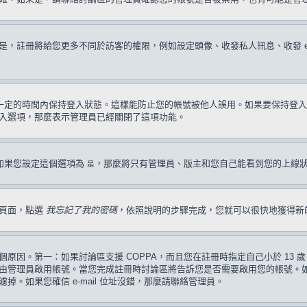
註冊將給您更多不同於訪客的權限，例如設定頭像、收發私人訊息、收發 e-ma
一定的時間內保持登入狀態。這樣能防止您的帳號被他人誤用。如果要保持登入
入選項，那麼表示管理員已經關閉了這項功能。
如果您設定這個選項為
，那麼將只有管理員、版主和您自己能看到您的上線
是
入頁面，點選
我忘記了我的密碼
，依照說明的步驟完成，您就可以很快地獲得新
原因。第一：如果討論區支援 COPPA，而且您在註冊時指定自己小於 13
管理員啟用帳號。當您完成註冊時討論區將告訴您是否需要啟用您的帳號。如果您
過濾掉。如果您確信 e-mail 位址沒錯，那麼請聯絡管理員。