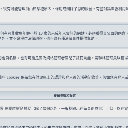
試一次。很有可能管理員由於某種原因，停用或刪除了您的帳號。有些討論區會利
要求任何有可能收集年齡小於 13 歲的未成年人資訊的網站，必須獲得其父母的
形之外，並不會提供法律諮詢，也不為各種法律事件提供幫助。
冊的會員名稱。也有可能是因為網站管理者關閉了註冊功能。請聯絡管理員以獲
s。這些 cookies 保留您在討論區上的認證和登入後的活動記錄等。假如您有登入
會員參數和設定
點選
會員控制台
連結（除了這個以外，一般都顯示在每頁的頁首）。您可以在會
論區和您處於不同的時區。如果是這種原因，您可以在個人資料中更改時區，例如