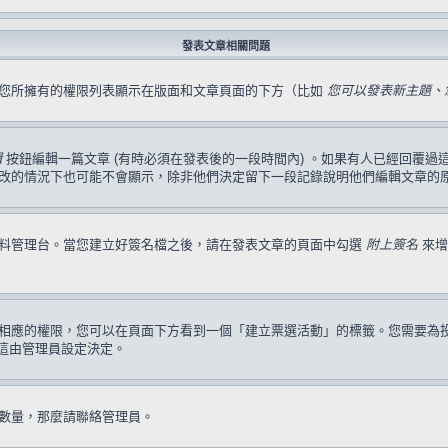
發表文章相關問題
，您所擁有的權限列表顯示在版面和文章頁面的下方（比如
您可以發表新主題、您
輯
按鈕編輯一篇文章 (有時必須在發表後的一段時間內) 。如果有人已經回覆
改的情況下也可能不會顯示，除非他們決定留下一段記錄說明他們編輯文章的
資料管理台。當您建立好簽名檔之後，請在發表文章的頁面中勾選
附上簽名
來增
相應的權限，您可以在頁面下方看到一個「建立票選活動」的標籤。您需要為
這由管理員設定決定。
數量，那麼請聯絡管理員。