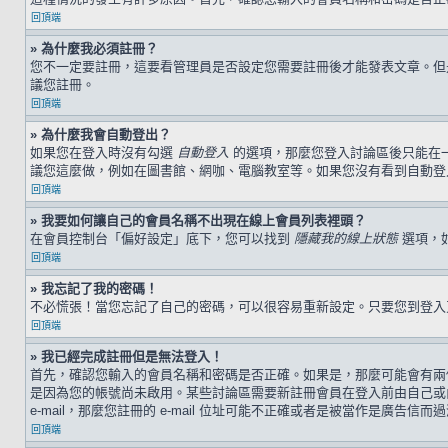
回頂端
» 為什麼我必須註冊？
您不一定要註冊，這要看管理員是否設定您需要註冊後才能發表文章。但是，
議您註冊。
回頂端
» 為什麼我會自動登出？
如果您在登入時沒有勾選
自動登入
的選項，那麼您登入討論區後只能在
議您這麼做，例如在圖書館、網咖、電腦教室等。如果您沒有看到自動登
回頂端
» 我要如何讓自己的會員名稱不出現在線上會員列表裡頭？
在會員控制台「偏好設定」底下，您可以找到
隱藏我的線上狀態
選項，
回頂端
» 我忘記了我的密碼！
不必慌張！當您忘記了自己的密碼，可以很容易重新設定。只要您到登
回頂端
» 我已經完成註冊但是無法登入！
首先，確認您輸入的會員名稱和密碼是否正確。如果是，那麼可能會有兩個
是因為您的帳號尚未啟用。某些討論區需要新註冊會員在登入前由自己或由
e-mail，那麼您註冊的 e-mail 位址可能不正確或者是被當作是廣告信而
回頂端