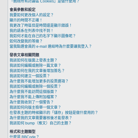
「刪除所有討論區 Cookies」是做什麼用？
會員參數和設定
我要如何更改個人的設定？
顯示的時間不正確！
我更改了時區但是時間還是顯示錯誤！
我的語系在列表中找不到！
我如何才能在自己的名字下顯示圖像呢？
如何改變我的等級？
當我點選會員的 e-mail 連結時為什麼要讓我登入？
發表文章相關問題
我該如何在版面上發表主題？
我該如何編輯或刪除一篇文章？
我該如何在我的文章後增加簽名？
我該如何建立一個投票？
為什麼我不能增加更多的投票選項？
我該如何編輯或刪除一個投票？
為什麼我不能訪問這個版面？
為什麼我不能上傳附加檔案？
為什麼我收到了一個警告？
我該如何向版主檢舉一個文章？
在發表主題的時候顯示的「儲存」按鈕是做什麼用的？
為什麼我的文章需要審核後才能發表？
我該如何 bump（推文）自己的主題？
格式和主題類型
什麼是 BBCode？