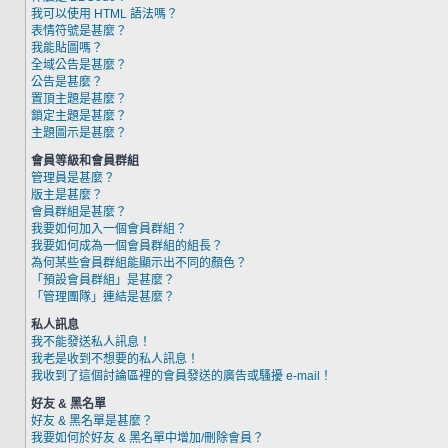
我可以使用 HTML 語法嗎？
表情符號是甚麼？
我能貼圖嗎？
全域公告是甚麼？
公告是甚麼？
置頂主題是甚麼？
鎖定主題是甚麼？
主題圖示是甚麼？
會員等級和會員群組
管理員是甚麼？
版主是甚麼？
會員群組是甚麼？
我要如何加入一個會員群組？
我要如何成為一個會員群組的組長？
為何某些會員群組能顯示出不同的顏色？
「預設會員群組」是甚麼？
「管理團隊」連結是甚麼？
私人訊息
我不能發送私人訊息！
我老是收到不想要的私人訊息！
我收到了這個討論區裡的會員發送的廣告或騷擾 e-mail！
好友 & 黑名單
好友 & 黑名單是甚麼？
我要如何於好友 & 黑名單中增加/刪除會員？