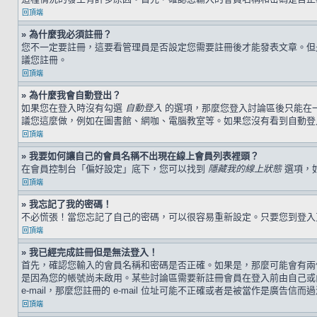
回頂端
» 為什麼我必須註冊？
您不一定要註冊，這要看管理員是否設定您需要註冊後才能發表文章。但是，
議您註冊。
回頂端
» 為什麼我會自動登出？
如果您在登入時沒有勾選
自動登入
的選項，那麼您登入討論區後只能在
議您這麼做，例如在圖書館、網咖、電腦教室等。如果您沒有看到自動登
回頂端
» 我要如何讓自己的會員名稱不出現在線上會員列表裡頭？
在會員控制台「偏好設定」底下，您可以找到
隱藏我的線上狀態
選項，
回頂端
» 我忘記了我的密碼！
不必慌張！當您忘記了自己的密碼，可以很容易重新設定。只要您到登
回頂端
» 我已經完成註冊但是無法登入！
首先，確認您輸入的會員名稱和密碼是否正確。如果是，那麼可能會有兩個
是因為您的帳號尚未啟用。某些討論區需要新註冊會員在登入前由自己或由
e-mail，那麼您註冊的 e-mail 位址可能不正確或者是被當作是廣告信而
回頂端