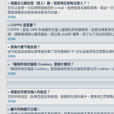
» 我過去已經註冊（登入）過，但是現在卻無法登入？！
您可以從第一次註冊時發給您的 e-mail，檢視會員名稱和密碼，再
那麼請重新註冊並參與更多的討論。
回頂端
» COPPA 是甚麼？
COPPA，是指 1998 年美國的兒童上線隱私和保護條例。這條法律
律，請聯絡律師以獲得援助。請注意 phpBB 團隊，除了以下列出的情
回頂端
» 我為什麼不能註冊？
很可能是因為網站管理者封鎖了您所連線的 IP 位址或者禁用您想要註
回頂端
» 「刪除所有討論區 Cookies」是做什麼用？
「刪除所有討論區 Cookies」是指刪除所有在討論區所建立的 cookie
回頂端
» 我要如何更改個人的設定？
您的所有設定（如果您是註冊會員）都儲存在資料庫中。要修改它們請
回頂端
» 顯示的時間不正確！
一般很少出現伺服器時間不準的情況，您看到的時間不準有可能是因為討