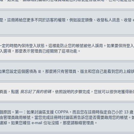
註冊將給您更多不同於訪客的權限，例如設定頭像、收發私人訊息、收發 e-ma
一定的時間內保持登入狀態。這樣能防止您的帳號被他人誤用。如果要保持登入
入選項，那麼表示管理員已經關閉了這項功能。
如果您設定這個選項為
，那麼將只有管理員、版主和您自己能看到您的上線
是
入頁面，點選
我忘記了我的密碼
，依照說明的步驟完成，您就可以很快地獲得新
原因。第一：如果討論區支援 COPPA，而且您在註冊時指定自己小於 13
管理員啟用帳號。當您完成註冊時討論區將告訴您是否需要啟用您的帳號。如果您
過濾掉。如果您確信 e-mail 位址沒錯，那麼請聯絡管理員。