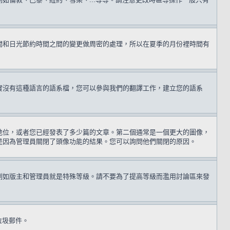
間和日光節約時間之間的變更做周密的處理，所以在夏季的月份裡時間有
實沒有這種語言的語系檔，您可以參與我們的翻譯工作，建立您的語系
地位，或者您已經發表了多少篇的文章。第二個通常是一個更大的圖像，
是因為管理員關閉了頭像功能的結果。您可以詢問他們關閉的原因。
例如版主和管理員就是特殊等級。請不要為了提高等級而濫用討論區來發
送垃圾郵件。