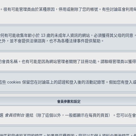
試一次。很有可能管理員由於某種原因，停用或刪除了您的帳號。有些討論區會利
要求任何有可能收集年齡小於 13 歲的未成年人資訊的網站，必須獲得其父母的
形之外，並不會提供法律諮詢，也不為各種法律事件提供幫助。
冊的會員名稱。也有可能是因為網站管理者關閉了註冊功能。請聯絡管理員以獲
s。這些 cookies 保留您在討論區上的認證和登入後的活動記錄等。假如您有登入
會員參數和設定
點選
會員控制台
連結（除了這個以外，一般都顯示在每頁的頁首）。您可以在會
論區和您處於不同的時區。如果是這種原因，您可以在個人資料中更改時區，例如