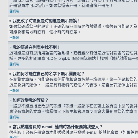
註冊會員才可以進行。如果您還未註冊，就請盡快註冊吧！
回頂端
» 我更改了時區但是時間還是顯示錯誤！
如果您確認您已經設定了正確的時區而時間依然錯誤，這很有可能是因為
可能會和當地時間有一個小時的時間差。
回頂端
» 我的語系在列表中找不到！
這可能是沒有您所用語言的語系檔，或者雖然有但是這個討論區的管理員
檔。更多的相關訊息可以在 phpBB 開發團隊網站上找到（連結請看每一
回頂端
» 我如何才能在自己的名字下顯示圖像呢？
在瀏覽文章時，可能會有兩個圖像和會員名稱一塊顯示。第一個是和您的
這是會員的頭像，一般是具有獨特的或個人的表徵。是否允許頭像由討論
回頂端
» 如何改變我的等級？
一般您不能直接更改您的等級（等級一般顯示在閱讀主題頁面中您的會員
表沒有意義的文章。這種情況下版主和管理員反而會大量刪除您的文章而
回頂端
» 當我點選會員的 e-mail 連結時為什麼要讓我登入？
很抱歉！只有註冊會員才能透過討論區發送 e-mail 給其他會員（如果管理員