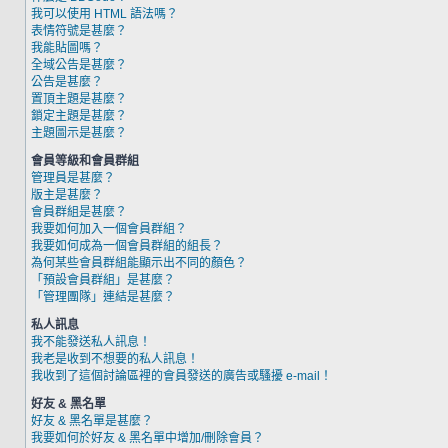
我可以使用 HTML 語法嗎？
表情符號是甚麼？
我能貼圖嗎？
全域公告是甚麼？
公告是甚麼？
置頂主題是甚麼？
鎖定主題是甚麼？
主題圖示是甚麼？
會員等級和會員群組
管理員是甚麼？
版主是甚麼？
會員群組是甚麼？
我要如何加入一個會員群組？
我要如何成為一個會員群組的組長？
為何某些會員群組能顯示出不同的顏色？
「預設會員群組」是甚麼？
「管理團隊」連結是甚麼？
私人訊息
我不能發送私人訊息！
我老是收到不想要的私人訊息！
我收到了這個討論區裡的會員發送的廣告或騷擾 e-mail！
好友 & 黑名單
好友 & 黑名單是甚麼？
我要如何於好友 & 黑名單中增加/刪除會員？