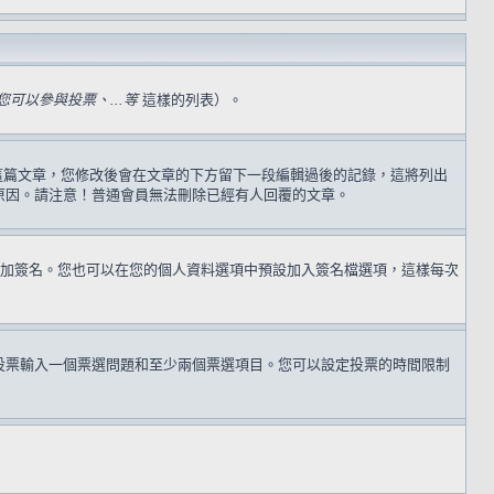
可以參與投票、...等
這樣的列表）。
過這篇文章，您修改後會在文章的下方留下一段編輯過後的記錄，這將列出
原因。請注意！普通會員無法刪除已經有人回覆的文章。
加簽名。您也可以在您的個人資料選項中預設加入簽名檔選項，這樣每次
投票輸入一個票選問題和至少兩個票選項目。您可以設定投票的時間限制