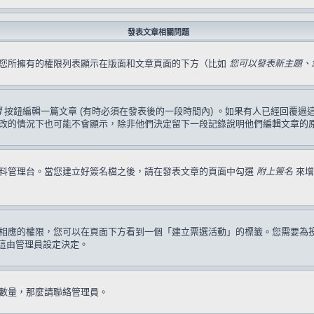
發表文章相關問題
，您所擁有的權限列表顯示在版面和文章頁面的下方（比如
您可以發表新主題、您
輯
按鈕編輯一篇文章 (有時必須在發表後的一段時間內) 。如果有人已經回覆
改的情況下也可能不會顯示，除非他們決定留下一段記錄說明他們編輯文章的
資料管理台。當您建立好簽名檔之後，請在發表文章的頁面中勾選
附上簽名
來增
相應的權限，您可以在頁面下方看到一個「建立票選活動」的標籤。您需要為
這由管理員設定決定。
數量，那麼請聯絡管理員。