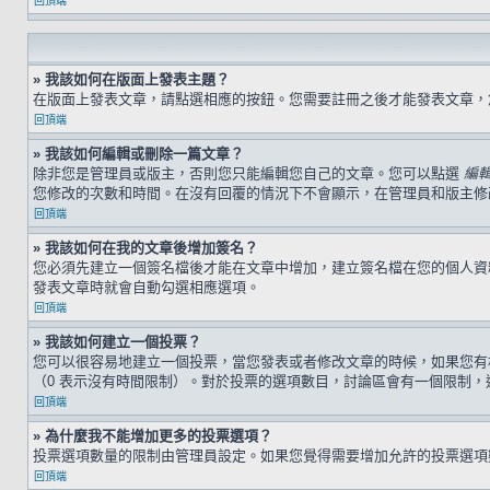
回頂端
» 我該如何在版面上發表主題？
在版面上發表文章，請點選相應的按鈕。您需要註冊之後才能發表文章
回頂端
» 我該如何編輯或刪除一篇文章？
除非您是管理員或版主，否則您只能編輯您自己的文章。您可以點選
編
您修改的次數和時間。在沒有回覆的情況下不會顯示，在管理員和版主修
回頂端
» 我該如何在我的文章後增加簽名？
您必須先建立一個簽名檔後才能在文章中增加，建立簽名檔在您的個人
發表文章時就會自動勾選相應選項。
回頂端
» 我該如何建立一個投票？
您可以很容易地建立一個投票，當您發表或者修改文章的時候，如果您有
（0 表示沒有時間限制）。對於投票的選項數目，討論區會有一個限制，
回頂端
» 為什麼我不能增加更多的投票選項？
投票選項數量的限制由管理員設定。如果您覺得需要增加允許的投票選項
回頂端