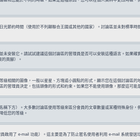
日光節約時間（使用於不列顛聯合王國或其他的國家）。討論區並未對標準時
並未安裝它。請試試建議這個討論區的管理員是否可以安裝這種語言。如果確
頁的頁腳）。
等級相關的圖像，一般以星星、方塊或小圓點的形式，顯示您在這個討論區的
區的管理員決定，包括頭像的形式和約束。如果您不能使用頭像，那麼這可能
名稱下方）。大多數討論區使用等級來區分會員的文章數量或某種特殊身份，
降低您的等級。
啟用了 e-mail 功能）。這主要是為了防止匿名使用者利用 e-mail 系統發