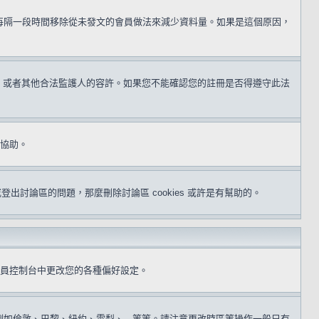
用每隔一段時間移除從未發文的會員做法來減少資料量。如果是這個原因，
同意，或者其他合法監護人的容許。如果您不能確認您的註冊是否得遵守此法
得協助。
或登出討論區的問題，那麼刪除討論區 cookies 或許是有幫助的。
員控制台中更改您的各種偏好設定。
倫敦、巴黎、紐約、雪梨、...等等。請注意更改時區等操作一般只有