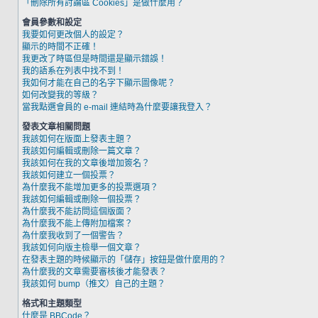
「刪除所有討論區 Cookies」是做什麼用？
會員參數和設定
我要如何更改個人的設定？
顯示的時間不正確！
我更改了時區但是時間還是顯示錯誤！
我的語系在列表中找不到！
我如何才能在自己的名字下顯示圖像呢？
如何改變我的等級？
當我點選會員的 e-mail 連結時為什麼要讓我登入？
發表文章相關問題
我該如何在版面上發表主題？
我該如何編輯或刪除一篇文章？
我該如何在我的文章後增加簽名？
我該如何建立一個投票？
為什麼我不能增加更多的投票選項？
我該如何編輯或刪除一個投票？
為什麼我不能訪問這個版面？
為什麼我不能上傳附加檔案？
為什麼我收到了一個警告？
我該如何向版主檢舉一個文章？
在發表主題的時候顯示的「儲存」按鈕是做什麼用的？
為什麼我的文章需要審核後才能發表？
我該如何 bump（推文）自己的主題？
格式和主題類型
什麼是 BBCode？