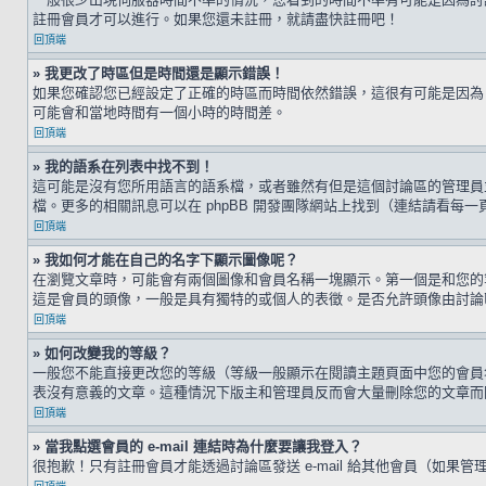
註冊會員才可以進行。如果您還未註冊，就請盡快註冊吧！
回頂端
» 我更改了時區但是時間還是顯示錯誤！
如果您確認您已經設定了正確的時區而時間依然錯誤，這很有可能是因為
可能會和當地時間有一個小時的時間差。
回頂端
» 我的語系在列表中找不到！
這可能是沒有您所用語言的語系檔，或者雖然有但是這個討論區的管理員
檔。更多的相關訊息可以在 phpBB 開發團隊網站上找到（連結請看每一
回頂端
» 我如何才能在自己的名字下顯示圖像呢？
在瀏覽文章時，可能會有兩個圖像和會員名稱一塊顯示。第一個是和您的
這是會員的頭像，一般是具有獨特的或個人的表徵。是否允許頭像由討論
回頂端
» 如何改變我的等級？
一般您不能直接更改您的等級（等級一般顯示在閱讀主題頁面中您的會員
表沒有意義的文章。這種情況下版主和管理員反而會大量刪除您的文章而
回頂端
» 當我點選會員的 e-mail 連結時為什麼要讓我登入？
很抱歉！只有註冊會員才能透過討論區發送 e-mail 給其他會員（如果管理員