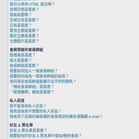
我可以使用 HTML 語法嗎？
表情符號是甚麼？
我能貼圖嗎？
全域公告是甚麼？
公告是甚麼？
置頂主題是甚麼？
鎖定主題是甚麼？
主題圖示是甚麼？
會員等級和會員群組
管理員是甚麼？
版主是甚麼？
會員群組是甚麼？
我要如何加入一個會員群組？
我要如何成為一個會員群組的組長？
為何某些會員群組能顯示出不同的顏色？
「預設會員群組」是甚麼？
「管理團隊」連結是甚麼？
私人訊息
我不能發送私人訊息！
我老是收到不想要的私人訊息！
我收到了這個討論區裡的會員發送的廣告或騷擾 e-mail！
好友 & 黑名單
好友 & 黑名單是甚麼？
我要如何於好友 & 黑名單中增加/刪除會員？