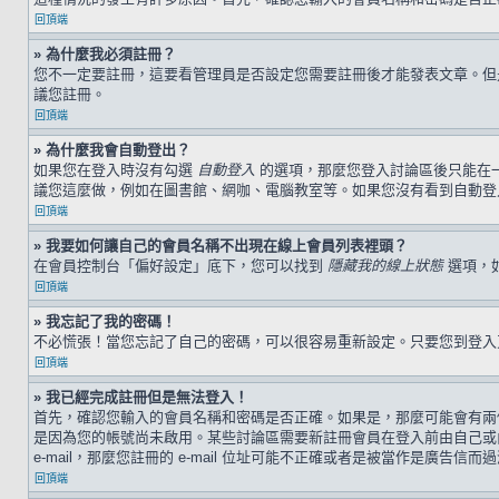
回頂端
» 為什麼我必須註冊？
您不一定要註冊，這要看管理員是否設定您需要註冊後才能發表文章。但是，
議您註冊。
回頂端
» 為什麼我會自動登出？
如果您在登入時沒有勾選
自動登入
的選項，那麼您登入討論區後只能在
議您這麼做，例如在圖書館、網咖、電腦教室等。如果您沒有看到自動登
回頂端
» 我要如何讓自己的會員名稱不出現在線上會員列表裡頭？
在會員控制台「偏好設定」底下，您可以找到
隱藏我的線上狀態
選項，
回頂端
» 我忘記了我的密碼！
不必慌張！當您忘記了自己的密碼，可以很容易重新設定。只要您到登
回頂端
» 我已經完成註冊但是無法登入！
首先，確認您輸入的會員名稱和密碼是否正確。如果是，那麼可能會有兩個
是因為您的帳號尚未啟用。某些討論區需要新註冊會員在登入前由自己或由
e-mail，那麼您註冊的 e-mail 位址可能不正確或者是被當作是廣告信而
回頂端