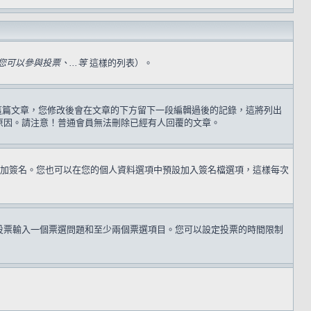
可以參與投票、...等
這樣的列表）。
過這篇文章，您修改後會在文章的下方留下一段編輯過後的記錄，這將列出
原因。請注意！普通會員無法刪除已經有人回覆的文章。
加簽名。您也可以在您的個人資料選項中預設加入簽名檔選項，這樣每次
投票輸入一個票選問題和至少兩個票選項目。您可以設定投票的時間限制