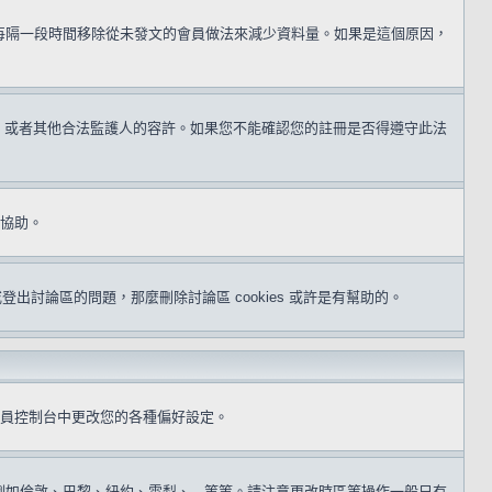
用每隔一段時間移除從未發文的會員做法來減少資料量。如果是這個原因，
同意，或者其他合法監護人的容許。如果您不能確認您的註冊是否得遵守此法
得協助。
或登出討論區的問題，那麼刪除討論區 cookies 或許是有幫助的。
員控制台中更改您的各種偏好設定。
倫敦、巴黎、紐約、雪梨、...等等。請注意更改時區等操作一般只有