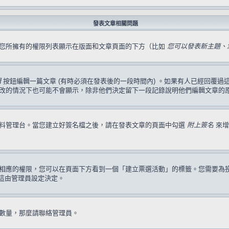
發表文章相關問題
，您所擁有的權限列表顯示在版面和文章頁面的下方（比如
您可以發表新主題、您
輯
按鈕編輯一篇文章 (有時必須在發表後的一段時間內) 。如果有人已經回覆
改的情況下也可能不會顯示，除非他們決定留下一段記錄說明他們編輯文章的
資料管理台。當您建立好簽名檔之後，請在發表文章的頁面中勾選
附上簽名
來增
相應的權限，您可以在頁面下方看到一個「建立票選活動」的標籤。您需要為
這由管理員設定決定。
數量，那麼請聯絡管理員。