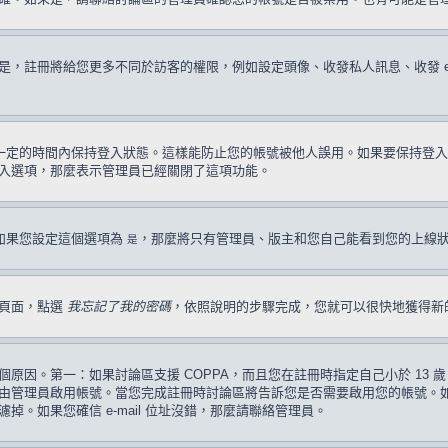
註冊將給您更多不同於訪客的權限，例如設定頭像、收發私人訊息、收發 e-ma
一定的時間內保持登入狀態。這樣能防止您的帳號被他人誤用。如果要保持登入
入選項，那麼表示管理員已經關閉了這項功能。
如果您設定這個選項為
，那麼將只有管理員、版主和您自己能看到您的上線
是
入頁面，點選
我忘記了我的密碼
，依照說明的步驟完成，您就可以很快地獲得新
原因。第一：如果討論區支援 COPPA，而且您在註冊時指定自己小於 13
管理員啟用帳號。當您完成註冊時討論區將告訴您是否需要啟用您的帳號。如果您
過濾掉。如果您確信 e-mail 位址沒錯，那麼請聯絡管理員。