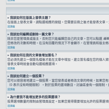
回頂端
» 我該如何在版面上發表主題？
在版面上發表文章，請點選相應的按鈕。您需要註冊之後才能發表文章
回頂端
» 我該如何編輯或刪除一篇文章？
除非您是管理員或版主，否則您只能編輯您自己的文章。您可以點選
編
您修改的次數和時間。在沒有回覆的情況下不會顯示，在管理員和版主修
回頂端
» 我該如何在我的文章後增加簽名？
您必須先建立一個簽名檔後才能在文章中增加，建立簽名檔在您的個人
發表文章時就會自動勾選相應選項。
回頂端
» 我該如何建立一個投票？
您可以很容易地建立一個投票，當您發表或者修改文章的時候，如果您有
（0 表示沒有時間限制）。對於投票的選項數目，討論區會有一個限制，
回頂端
» 為什麼我不能增加更多的投票選項？
投票選項數量的限制由管理員設定。如果您覺得需要增加允許的投票選項
回頂端