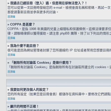
» 我過去已經註冊（登入）過，但是現在卻無法登入？！
您可以從第一次註冊時發給您的 e-mail，檢視會員名稱和密碼，再
那麼請重新註冊並參與更多的討論。
回頂端
» COPPA 是甚麼？
COPPA，是指 1998 年美國的兒童上線隱私和保護條例。這條法律
律，請聯絡律師以獲得援助。請注意 phpBB 團隊，除了以下列出的情
回頂端
» 我為什麼不能註冊？
很可能是因為網站管理者封鎖了您所連線的 IP 位址或者禁用您想要註
回頂端
» 「刪除所有討論區 Cookies」是做什麼用？
「刪除所有討論區 Cookies」是指刪除所有在討論區所建立的 cookie
回頂端
» 我要如何更改個人的設定？
您的所有設定（如果您是註冊會員）都儲存在資料庫中。要修改它們請
回頂端
» 顯示的時間不正確！
一般很少出現伺服器時間不準的情況，您看到的時間不準有可能是因為討