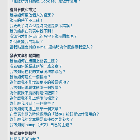
「刪除所有討論區 Cookies」是做什麼用？
會員參數和設定
我要如何更改個人的設定？
顯示的時間不正確！
我更改了時區但是時間還是顯示錯誤！
我的語系在列表中找不到！
我如何才能在自己的名字下顯示圖像呢？
如何改變我的等級？
當我點選會員的 e-mail 連結時為什麼要讓我登入？
發表文章相關問題
我該如何在版面上發表主題？
我該如何編輯或刪除一篇文章？
我該如何在我的文章後增加簽名？
我該如何建立一個投票？
為什麼我不能增加更多的投票選項？
我該如何編輯或刪除一個投票？
為什麼我不能訪問這個版面？
為什麼我不能上傳附加檔案？
為什麼我收到了一個警告？
我該如何向版主檢舉一個文章？
在發表主題的時候顯示的「儲存」按鈕是做什麼用的？
為什麼我的文章需要審核後才能發表？
我該如何 bump（推文）自己的主題？
格式和主題類型
什麼是 BBCode？