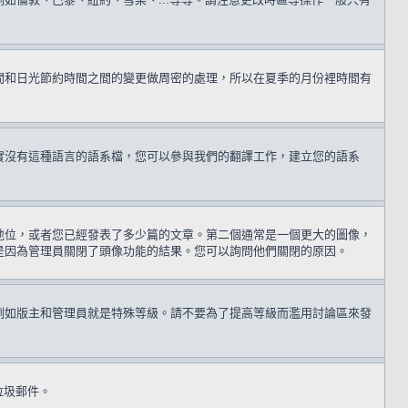
間和日光節約時間之間的變更做周密的處理，所以在夏季的月份裡時間有
實沒有這種語言的語系檔，您可以參與我們的翻譯工作，建立您的語系
地位，或者您已經發表了多少篇的文章。第二個通常是一個更大的圖像，
是因為管理員關閉了頭像功能的結果。您可以詢問他們關閉的原因。
例如版主和管理員就是特殊等級。請不要為了提高等級而濫用討論區來發
送垃圾郵件。