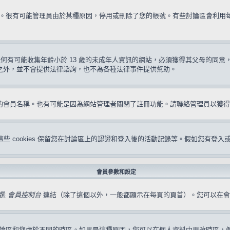
試一次。很有可能管理員由於某種原因，停用或刪除了您的帳號。有些討論區會利
要求任何有可能收集年齡小於 13 歲的未成年人資訊的網站，必須獲得其父母的
形之外，並不會提供法律諮詢，也不為各種法律事件提供幫助。
冊的會員名稱。也有可能是因為網站管理者關閉了註冊功能。請聯絡管理員以獲
s。這些 cookies 保留您在討論區上的認證和登入後的活動記錄等。假如您有登入
會員參數和設定
點選
會員控制台
連結（除了這個以外，一般都顯示在每頁的頁首）。您可以在會
論區和您處於不同的時區。如果是這種原因，您可以在個人資料中更改時區，例如