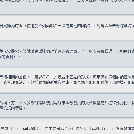
日光節約時間（使用於不列顛聯合王國或其他的國家）。討論區並未對標準時
並未安裝它。請試試建議這個討論區的管理員是否可以安裝這種語言。如果確
頁的頁腳）。
等級相關的圖像，一般以星星、方塊或小圓點的形式，顯示您在這個討論區的
區的管理員決定，包括頭像的形式和約束。如果您不能使用頭像，那麼這可能
名稱下方）。大多數討論區使用等級來區分會員的文章數量或某種特殊身份，
降低您的等級。
啟用了 e-mail 功能）。這主要是為了防止匿名使用者利用 e-mail 系統發