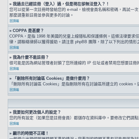
» 我過去已經註冊（登入）過，但是現在卻無法登入？！
您可以從第一次註冊時發給您的 e-mail，檢視會員名稱和密碼，再
那麼請重新註冊並參與更多的討論。
回頂端
» COPPA 是甚麼？
COPPA，是指 1998 年美國的兒童上線隱私和保護條例。這條法律
律，請聯絡律師以獲得援助。請注意 phpBB 團隊，除了以下列出的情
回頂端
» 我為什麼不能註冊？
很可能是因為網站管理者封鎖了您所連線的 IP 位址或者禁用您想要註
回頂端
» 「刪除所有討論區 Cookies」是做什麼用？
「刪除所有討論區 Cookies」是指刪除所有在討論區所建立的 cookie
回頂端
» 我要如何更改個人的設定？
您的所有設定（如果您是註冊會員）都儲存在資料庫中。要修改它們請
回頂端
» 顯示的時間不正確！
一般很少出現伺服器時間不準的情況，您看到的時間不準有可能是因為討