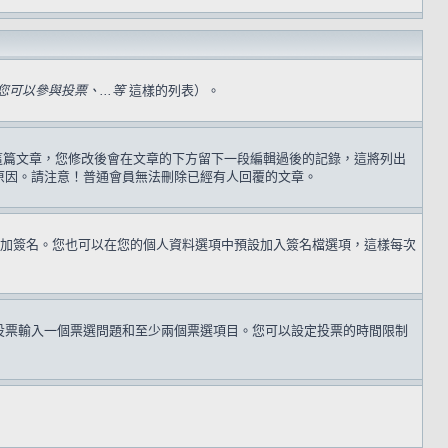
可以參與投票、...等
這樣的列表）。
過這篇文章，您修改後會在文章的下方留下一段編輯過後的記錄，這將列出
原因。請注意！普通會員無法刪除已經有人回覆的文章。
加簽名。您也可以在您的個人資料選項中預設加入簽名檔選項，這樣每次
投票輸入一個票選問題和至少兩個票選項目。您可以設定投票的時間限制