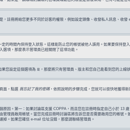
註冊將給您更多不同於訪客的權限，例如設定頭像、收發私人訊息、收發 e-ma
一定的時間內保持登入狀態。這樣能防止您的帳號被他人誤用。如果要保持登入
入選項，那麼表示管理員已經關閉了這項功能。
如果您設定這個選項為
，那麼將只有管理員、版主和您自己能看到您的上線
是
入頁面，點選
我忘記了我的密碼
，依照說明的步驟完成，您就可以很快地獲得新
原因。第一：如果討論區支援 COPPA，而且您在註冊時指定自己小於 13
管理員啟用帳號。當您完成註冊時討論區將告訴您是否需要啟用您的帳號。如果您
過濾掉。如果您確信 e-mail 位址沒錯，那麼請聯絡管理員。