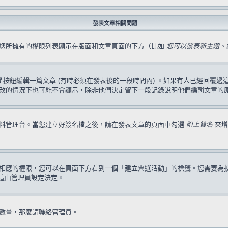
發表文章相關問題
，您所擁有的權限列表顯示在版面和文章頁面的下方（比如
您可以發表新主題、您
輯
按鈕編輯一篇文章 (有時必須在發表後的一段時間內) 。如果有人已經回覆
改的情況下也可能不會顯示，除非他們決定留下一段記錄說明他們編輯文章的
資料管理台。當您建立好簽名檔之後，請在發表文章的頁面中勾選
附上簽名
來增
相應的權限，您可以在頁面下方看到一個「建立票選活動」的標籤。您需要為
這由管理員設定決定。
數量，那麼請聯絡管理員。