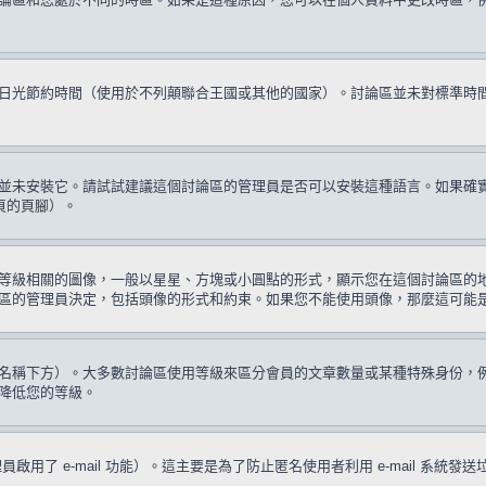
日光節約時間（使用於不列顛聯合王國或其他的國家）。討論區並未對標準時
並未安裝它。請試試建議這個討論區的管理員是否可以安裝這種語言。如果確
頁的頁腳）。
等級相關的圖像，一般以星星、方塊或小圓點的形式，顯示您在這個討論區的
區的管理員決定，包括頭像的形式和約束。如果您不能使用頭像，那麼這可能
名稱下方）。大多數討論區使用等級來區分會員的文章數量或某種特殊身份，
降低您的等級。
啟用了 e-mail 功能）。這主要是為了防止匿名使用者利用 e-mail 系統發