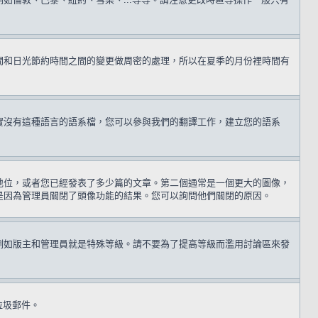
間和日光節約時間之間的變更做周密的處理，所以在夏季的月份裡時間有
實沒有這種語言的語系檔，您可以參與我們的翻譯工作，建立您的語系
地位，或者您已經發表了多少篇的文章。第二個通常是一個更大的圖像，
是因為管理員關閉了頭像功能的結果。您可以詢問他們關閉的原因。
例如版主和管理員就是特殊等級。請不要為了提高等級而濫用討論區來發
送垃圾郵件。