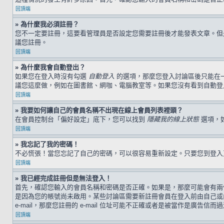
回頂端
» 為什麼我必須註冊？
您不一定要註冊，這要看管理員是否設定您需要註冊後才能發表文章。但是，
議您註冊。
回頂端
» 為什麼我會自動登出？
如果您在登入時沒有勾選
自動登入
的選項，那麼您登入討論區後只能在
議您這麼做，例如在圖書館、網咖、電腦教室等。如果您沒有看到自動登
回頂端
» 我要如何讓自己的會員名稱不出現在線上會員列表裡頭？
在會員控制台「偏好設定」底下，您可以找到
隱藏我的線上狀態
選項，
回頂端
» 我忘記了我的密碼！
不必慌張！當您忘記了自己的密碼，可以很容易重新設定。只要您到登
回頂端
» 我已經完成註冊但是無法登入！
首先，確認您輸入的會員名稱和密碼是否正確。如果是，那麼可能會有兩個
是因為您的帳號尚未啟用。某些討論區需要新註冊會員在登入前由自己或由
e-mail，那麼您註冊的 e-mail 位址可能不正確或者是被當作是廣告信而
回頂端