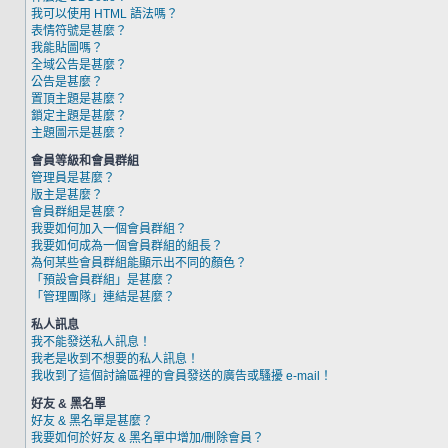
我可以使用 HTML 語法嗎？
表情符號是甚麼？
我能貼圖嗎？
全域公告是甚麼？
公告是甚麼？
置頂主題是甚麼？
鎖定主題是甚麼？
主題圖示是甚麼？
會員等級和會員群組
管理員是甚麼？
版主是甚麼？
會員群組是甚麼？
我要如何加入一個會員群組？
我要如何成為一個會員群組的組長？
為何某些會員群組能顯示出不同的顏色？
「預設會員群組」是甚麼？
「管理團隊」連結是甚麼？
私人訊息
我不能發送私人訊息！
我老是收到不想要的私人訊息！
我收到了這個討論區裡的會員發送的廣告或騷擾 e-mail！
好友 & 黑名單
好友 & 黑名單是甚麼？
我要如何於好友 & 黑名單中增加/刪除會員？