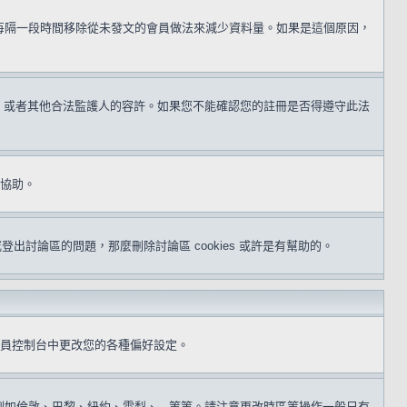
用每隔一段時間移除從未發文的會員做法來減少資料量。如果是這個原因，
同意，或者其他合法監護人的容許。如果您不能確認您的註冊是否得遵守此法
得協助。
或登出討論區的問題，那麼刪除討論區 cookies 或許是有幫助的。
員控制台中更改您的各種偏好設定。
倫敦、巴黎、紐約、雪梨、...等等。請注意更改時區等操作一般只有