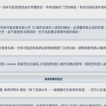
試一次。很有可能管理員由於某種原因，停用或刪除了您的帳號。有些討論區會利
要求任何有可能收集年齡小於 13 歲的未成年人資訊的網站，必須獲得其父母的
形之外，並不會提供法律諮詢，也不為各種法律事件提供幫助。
冊的會員名稱。也有可能是因為網站管理者關閉了註冊功能。請聯絡管理員以獲
s。這些 cookies 保留您在討論區上的認證和登入後的活動記錄等。假如您有登入
會員參數和設定
點選
會員控制台
連結（除了這個以外，一般都顯示在每頁的頁首）。您可以在會
論區和您處於不同的時區。如果是這種原因，您可以在個人資料中更改時區，例如