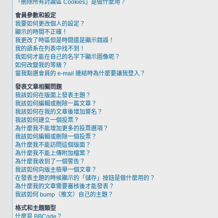
「刪除所有討論區 Cookies」是做什麼用？
會員參數和設定
我要如何更改個人的設定？
顯示的時間不正確！
我更改了時區但是時間還是顯示錯誤！
我的語系在列表中找不到！
我如何才能在自己的名字下顯示圖像呢？
如何改變我的等級？
當我點選會員的 e-mail 連結時為什麼要讓我登入？
發表文章相關問題
我該如何在版面上發表主題？
我該如何編輯或刪除一篇文章？
我該如何在我的文章後增加簽名？
我該如何建立一個投票？
為什麼我不能增加更多的投票選項？
我該如何編輯或刪除一個投票？
為什麼我不能訪問這個版面？
為什麼我不能上傳附加檔案？
為什麼我收到了一個警告？
我該如何向版主檢舉一個文章？
在發表主題的時候顯示的「儲存」按鈕是做什麼用的？
為什麼我的文章需要審核後才能發表？
我該如何 bump（推文）自己的主題？
格式和主題類型
什麼是 BBCode？