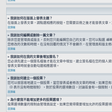
回頂端
» 我該如何在版面上發表主題？
在版面上發表文章，請點選相應的按鈕。您需要註冊之後才能發表文章
回頂端
» 我該如何編輯或刪除一篇文章？
除非您是管理員或版主，否則您只能編輯您自己的文章。您可以點選
編
您修改的次數和時間。在沒有回覆的情況下不會顯示，在管理員和版主修
回頂端
» 我該如何在我的文章後增加簽名？
您必須先建立一個簽名檔後才能在文章中增加，建立簽名檔在您的個人
發表文章時就會自動勾選相應選項。
回頂端
» 我該如何建立一個投票？
您可以很容易地建立一個投票，當您發表或者修改文章的時候，如果您有
（0 表示沒有時間限制）。對於投票的選項數目，討論區會有一個限制，
回頂端
» 為什麼我不能增加更多的投票選項？
投票選項數量的限制由管理員設定。如果您覺得需要增加允許的投票選項
回頂端