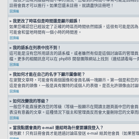
註冊會員才可以進行。如果您還未註冊，就請盡快註冊吧！
回頂端
» 我更改了時區但是時間還是顯示錯誤！
如果您確認您已經設定了正確的時區而時間依然錯誤，這很有可能是因為
可能會和當地時間有一個小時的時間差。
回頂端
» 我的語系在列表中找不到！
這可能是沒有您所用語言的語系檔，或者雖然有但是這個討論區的管理員
檔。更多的相關訊息可以在 phpBB 開發團隊網站上找到（連結請看每一
回頂端
» 我如何才能在自己的名字下顯示圖像呢？
在瀏覽文章時，可能會有兩個圖像和會員名稱一塊顯示。第一個是和您的
這是會員的頭像，一般是具有獨特的或個人的表徵。是否允許頭像由討論
回頂端
» 如何改變我的等級？
一般您不能直接更改您的等級（等級一般顯示在閱讀主題頁面中您的會員
表沒有意義的文章。這種情況下版主和管理員反而會大量刪除您的文章而
回頂端
» 當我點選會員的 e-mail 連結時為什麼要讓我登入？
很抱歉！只有註冊會員才能透過討論區發送 e-mail 給其他會員（如果管理員