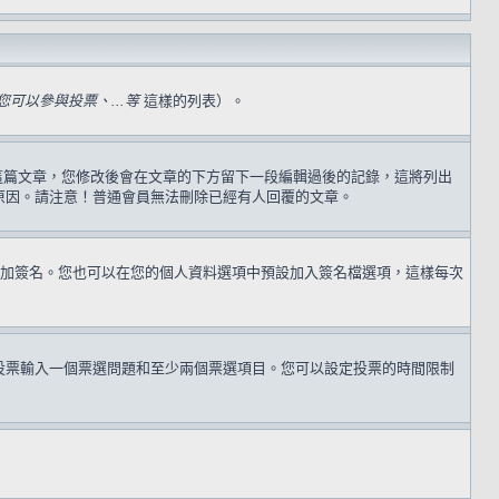
可以參與投票、...等
這樣的列表）。
過這篇文章，您修改後會在文章的下方留下一段編輯過後的記錄，這將列出
原因。請注意！普通會員無法刪除已經有人回覆的文章。
加簽名。您也可以在您的個人資料選項中預設加入簽名檔選項，這樣每次
投票輸入一個票選問題和至少兩個票選項目。您可以設定投票的時間限制