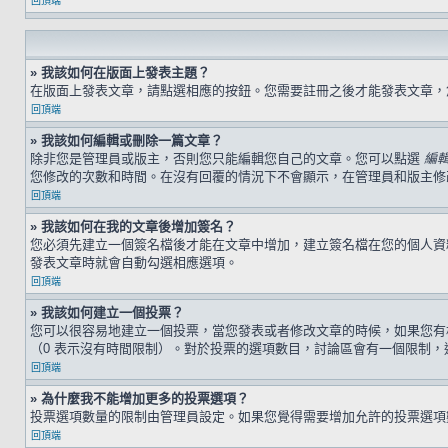
回頂端
» 我該如何在版面上發表主題？
在版面上發表文章，請點選相應的按鈕。您需要註冊之後才能發表文章
回頂端
» 我該如何編輯或刪除一篇文章？
除非您是管理員或版主，否則您只能編輯您自己的文章。您可以點選
編
您修改的次數和時間。在沒有回覆的情況下不會顯示，在管理員和版主修
回頂端
» 我該如何在我的文章後增加簽名？
您必須先建立一個簽名檔後才能在文章中增加，建立簽名檔在您的個人
發表文章時就會自動勾選相應選項。
回頂端
» 我該如何建立一個投票？
您可以很容易地建立一個投票，當您發表或者修改文章的時候，如果您有
（0 表示沒有時間限制）。對於投票的選項數目，討論區會有一個限制，
回頂端
» 為什麼我不能增加更多的投票選項？
投票選項數量的限制由管理員設定。如果您覺得需要增加允許的投票選項
回頂端