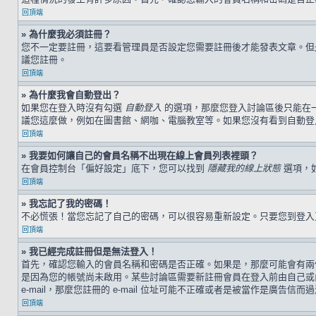
回頂端
» 為什麼我必須註冊？
您不一定要註冊，這要看管理員是否設定您需要註冊後才能發表文章。但是，
議您註冊。
回頂端
» 為什麼我會自動登出？
如果您在登入時沒有勾選
自動登入
的選項，那麼您登入討論區後只能在
議您這麼做，例如在圖書館、網咖、電腦教室等。如果您沒有看到自動登
回頂端
» 我要如何讓自己的會員名稱不出現在線上會員列表裡頭？
在會員控制台「偏好設定」底下，您可以找到
隱藏我的線上狀態
選項，
回頂端
» 我忘記了我的密碼！
不必慌張！當您忘記了自己的密碼，可以很容易重新設定。只要您到登
回頂端
» 我已經完成註冊但是無法登入！
首先，確認您輸入的會員名稱和密碼是否正確。如果是，那麼可能會有兩個
是因為您的帳號尚未啟用。某些討論區需要新註冊會員在登入前由自己或由
e-mail，那麼您註冊的 e-mail 位址可能不正確或者是被當作是廣告信而
回頂端