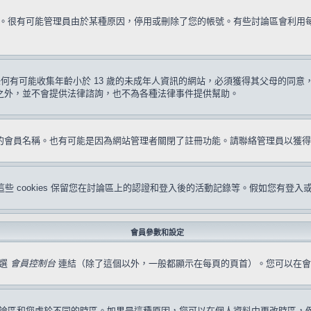
試一次。很有可能管理員由於某種原因，停用或刪除了您的帳號。有些討論區會利
要求任何有可能收集年齡小於 13 歲的未成年人資訊的網站，必須獲得其父母的
形之外，並不會提供法律諮詢，也不為各種法律事件提供幫助。
冊的會員名稱。也有可能是因為網站管理者關閉了註冊功能。請聯絡管理員以獲
s。這些 cookies 保留您在討論區上的認證和登入後的活動記錄等。假如您有登入
會員參數和設定
點選
會員控制台
連結（除了這個以外，一般都顯示在每頁的頁首）。您可以在會
論區和您處於不同的時區。如果是這種原因，您可以在個人資料中更改時區，例如