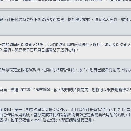
註冊將給您更多不同於訪客的權限，例如設定頭像、收發私人訊息、收發 e-ma
一定的時間內保持登入狀態。這樣能防止您的帳號被他人誤用。如果要保持登入
入選項，那麼表示管理員已經關閉了這項功能。
如果您設定這個選項為
，那麼將只有管理員、版主和您自己能看到您的上線
是
入頁面，點選
我忘記了我的密碼
，依照說明的步驟完成，您就可以很快地獲得新
原因。第一：如果討論區支援 COPPA，而且您在註冊時指定自己小於 13
管理員啟用帳號。當您完成註冊時討論區將告訴您是否需要啟用您的帳號。如果您
過濾掉。如果您確信 e-mail 位址沒錯，那麼請聯絡管理員。