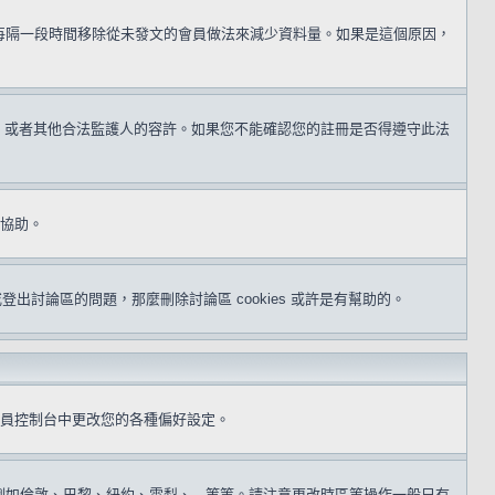
用每隔一段時間移除從未發文的會員做法來減少資料量。如果是這個原因，
同意，或者其他合法監護人的容許。如果您不能確認您的註冊是否得遵守此法
得協助。
或登出討論區的問題，那麼刪除討論區 cookies 或許是有幫助的。
員控制台中更改您的各種偏好設定。
倫敦、巴黎、紐約、雪梨、...等等。請注意更改時區等操作一般只有