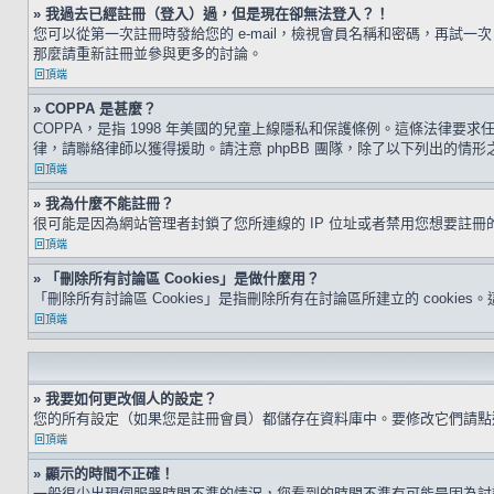
» 我過去已經註冊（登入）過，但是現在卻無法登入？！
您可以從第一次註冊時發給您的 e-mail，檢視會員名稱和密碼，再
那麼請重新註冊並參與更多的討論。
回頂端
» COPPA 是甚麼？
COPPA，是指 1998 年美國的兒童上線隱私和保護條例。這條法律
律，請聯絡律師以獲得援助。請注意 phpBB 團隊，除了以下列出的情
回頂端
» 我為什麼不能註冊？
很可能是因為網站管理者封鎖了您所連線的 IP 位址或者禁用您想要註
回頂端
» 「刪除所有討論區 Cookies」是做什麼用？
「刪除所有討論區 Cookies」是指刪除所有在討論區所建立的 cookie
回頂端
» 我要如何更改個人的設定？
您的所有設定（如果您是註冊會員）都儲存在資料庫中。要修改它們請
回頂端
» 顯示的時間不正確！
一般很少出現伺服器時間不準的情況，您看到的時間不準有可能是因為討