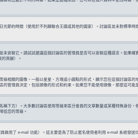
日光節約時間（使用於不列顛聯合王國或其他的國家）。討論區並未對標準時
並未安裝它。請試試建議這個討論區的管理員是否可以安裝這種語言。如果確
頁的頁腳）。
等級相關的圖像，一般以星星、方塊或小圓點的形式，顯示您在這個討論區的
區的管理員決定，包括頭像的形式和約束。如果您不能使用頭像，那麼這可能
名稱下方）。大多數討論區使用等級來區分會員的文章數量或某種特殊身份，
降低您的等級。
啟用了 e-mail 功能）。這主要是為了防止匿名使用者利用 e-mail 系統發