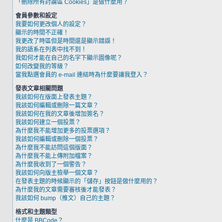
「刪除所有討論區 Cookies」是做什麼用？
會員參數和設定
我要如何更改個人的設定？
顯示的時間不正確！
我更改了時區但是時間還是顯示錯誤！
我的語系在列表中找不到！
我如何才能在自己的名字下顯示圖像呢？
如何改變我的等級？
當我點選會員的 e-mail 連結時為什麼要讓我登入？
發表文章相關問題
我該如何在版面上發表主題？
我該如何編輯或刪除一篇文章？
我該如何在我的文章後增加簽名？
我該如何建立一個投票？
為什麼我不能增加更多的投票選項？
我該如何編輯或刪除一個投票？
為什麼我不能訪問這個版面？
為什麼我不能上傳附加檔案？
為什麼我收到了一個警告？
我該如何向版主檢舉一個文章？
在發表主題的時候顯示的「儲存」按鈕是做什麼用的？
為什麼我的文章需要審核後才能發表？
我該如何 bump（推文）自己的主題？
格式和主題類型
什麼是 BBCode？