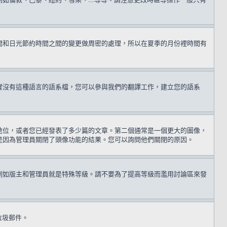
間和日光節約時間之間的變更做周密的處理，所以在夏季的月份裡時間有
實沒有這種語言的語系檔，您可以參與我們的翻譯工作，建立您的語系
地位，或者您已經發表了多少篇的文章。第二個通常是一個更大的圖像，
是因為管理員關閉了頭像功能的結果。您可以詢問他們關閉的原因。
例如版主和管理員就是特殊等級。請不要為了提高等級而濫用討論區來發
送垃圾郵件。