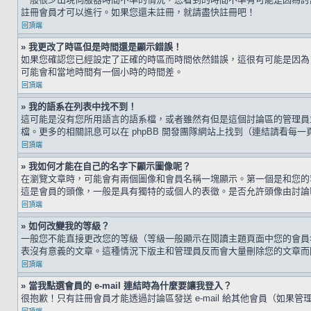
註冊會員才可以進行。如果您還未註冊，就請盡快註冊吧！
回頂端
» 我更改了時區但是時間還是顯示錯誤！
如果您確認您已經設定了正確的時區而時間依然錯誤，這很有可能是因為
可能會和當地時間有一個小時的時間差。
回頂端
» 我的語系在列表中找不到！
這可能是沒有您所用語言的語系檔，或者雖然有但是這個討論區的管理員
檔。更多的相關訊息可以在 phpBB 開發團隊網站上找到（連結請看每一
回頂端
» 我如何才能在自己的名字下顯示圖像呢？
在瀏覽文章時，可能會有兩個圖像和會員名稱一塊顯示。第一個是和您的
這是會員的頭像，一般是具有獨特的或個人的表徵。是否允許頭像由討論
回頂端
» 如何改變我的等級？
一般您不能直接更改您的等級（等級一般顯示在閱讀主題頁面中您的會員
表沒有意義的文章。這種情況下版主和管理員反而會大量刪除您的文章而
回頂端
» 當我點選會員的 e-mail 連結時為什麼要讓我登入？
很抱歉！只有註冊會員才能透過討論區發送 e-mail 給其他會員（如果管理員