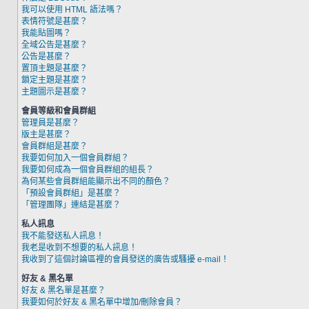
我可以使用 HTML 語法嗎？
表情符號是甚麼？
我能貼圖嗎？
全域公告是甚麼？
公告是甚麼？
置頂主題是甚麼？
鎖定主題是甚麼？
主題圖示是甚麼？
會員等級和會員群組
管理員是甚麼？
版主是甚麼？
會員群組是甚麼？
我要如何加入一個會員群組？
我要如何成為一個會員群組的組長？
為何某些會員群組能顯示出不同的顏色？
「預設會員群組」是甚麼？
「管理團隊」連結是甚麼？
私人訊息
我不能發送私人訊息！
我老是收到不想要的私人訊息！
我收到了這個討論區裡的會員發送的廣告或騷擾 e-mail！
好友 & 黑名單
好友 & 黑名單是甚麼？
我要如何於好友 & 黑名單中增加/刪除會員？