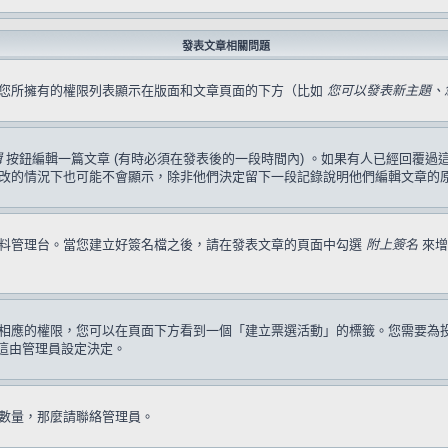
發表文章相關問題
，您所擁有的權限列表顯示在版面和文章頁面的下方（比如
您可以發表新主題、您
輯
按鈕編輯一篇文章 (有時必須在發表後的一段時間內) 。如果有人已經回覆
改的情況下也可能不會顯示，除非他們決定留下一段記錄說明他們編輯文章的
資料管理台。當您建立好簽名檔之後，請在發表文章的頁面中勾選
附上簽名
來增
相應的權限，您可以在頁面下方看到一個「建立票選活動」的標籤。您需要為
這由管理員設定決定。
數量，那麼請聯絡管理員。