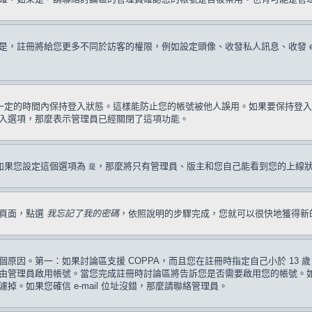
註冊將給您更多不同於訪客的權限，例如設定頭像、收發私人訊息、收發 e-ma
一定的時間內保持登入狀態。這樣能防止您的帳號被他人誤用。如果要保持登入
入選項，那麼表示管理員已經關閉了這項功能。
如果您設定這個選項為
，那麼將只有管理員、版主和您自己能看到您的上線
是
入頁面，點選
我忘記了我的密碼
，依照說明的步驟完成，您就可以很快地獲得新
原因。第一：如果討論區支援 COPPA，而且您在註冊時指定自己小於 13
管理員啟用帳號。當您完成註冊時討論區將告訴您是否需要啟用您的帳號。如果您
過濾掉。如果您確信 e-mail 位址沒錯，那麼請聯絡管理員。