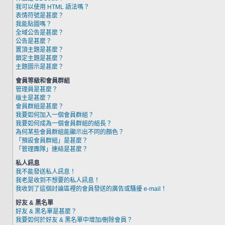
我可以使用 HTML 語法嗎？
表情符號是甚麼？
我能貼圖嗎？
全域公告是甚麼？
公告是甚麼？
置頂主題是甚麼？
鎖定主題是甚麼？
主題圖示是甚麼？
會員等級和會員群組
管理員是甚麼？
版主是甚麼？
會員群組是甚麼？
我要如何加入一個會員群組？
我要如何成為一個會員群組的組長？
為何某些會員群組能顯示出不同的顏色？
「預設會員群組」是甚麼？
「管理團隊」連結是甚麼？
私人訊息
我不能發送私人訊息！
我老是收到不想要的私人訊息！
我收到了這個討論區裡的會員發送的廣告或騷擾 e-mail！
好友 & 黑名單
好友 & 黑名單是甚麼？
我要如何於好友 & 黑名單中增加/刪除會員？