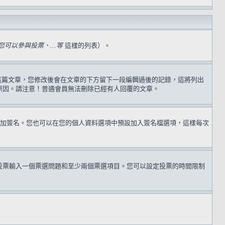
可以參與投票、...等
這樣的列表）。
過這篇文章，您修改後會在文章的下方留下一段編輯過後的記錄，這將列出
原因。請注意！普通會員無法刪除已經有人回覆的文章。
加簽名。您也可以在您的個人資料選項中預設加入簽名檔選項，這樣每次
投票輸入一個票選問題和至少兩個票選項目。您可以設定投票的時間限制