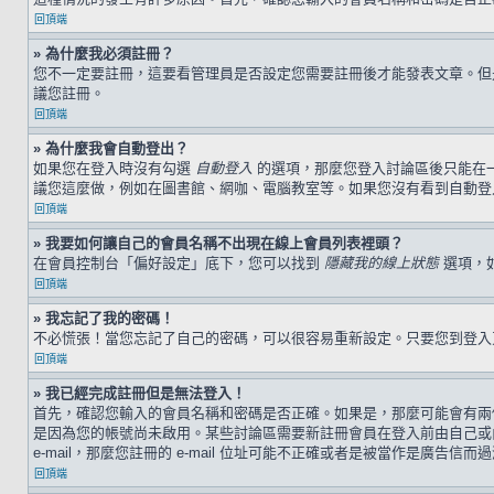
回頂端
» 為什麼我必須註冊？
您不一定要註冊，這要看管理員是否設定您需要註冊後才能發表文章。但是，
議您註冊。
回頂端
» 為什麼我會自動登出？
如果您在登入時沒有勾選
自動登入
的選項，那麼您登入討論區後只能在
議您這麼做，例如在圖書館、網咖、電腦教室等。如果您沒有看到自動登
回頂端
» 我要如何讓自己的會員名稱不出現在線上會員列表裡頭？
在會員控制台「偏好設定」底下，您可以找到
隱藏我的線上狀態
選項，
回頂端
» 我忘記了我的密碼！
不必慌張！當您忘記了自己的密碼，可以很容易重新設定。只要您到登
回頂端
» 我已經完成註冊但是無法登入！
首先，確認您輸入的會員名稱和密碼是否正確。如果是，那麼可能會有兩個
是因為您的帳號尚未啟用。某些討論區需要新註冊會員在登入前由自己或由
e-mail，那麼您註冊的 e-mail 位址可能不正確或者是被當作是廣告信而
回頂端