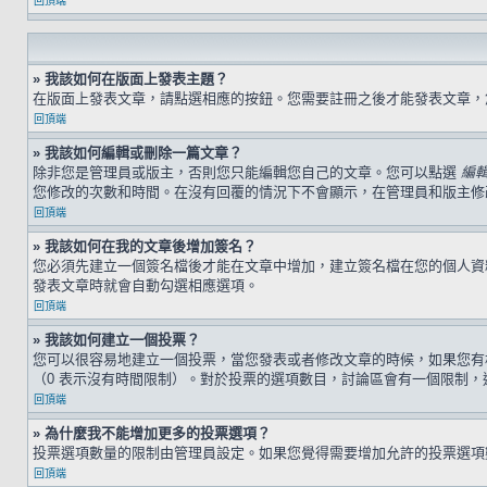
回頂端
» 我該如何在版面上發表主題？
在版面上發表文章，請點選相應的按鈕。您需要註冊之後才能發表文章
回頂端
» 我該如何編輯或刪除一篇文章？
除非您是管理員或版主，否則您只能編輯您自己的文章。您可以點選
編
您修改的次數和時間。在沒有回覆的情況下不會顯示，在管理員和版主修
回頂端
» 我該如何在我的文章後增加簽名？
您必須先建立一個簽名檔後才能在文章中增加，建立簽名檔在您的個人
發表文章時就會自動勾選相應選項。
回頂端
» 我該如何建立一個投票？
您可以很容易地建立一個投票，當您發表或者修改文章的時候，如果您有
（0 表示沒有時間限制）。對於投票的選項數目，討論區會有一個限制，
回頂端
» 為什麼我不能增加更多的投票選項？
投票選項數量的限制由管理員設定。如果您覺得需要增加允許的投票選項
回頂端