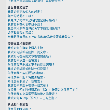
「刪除所有討論區 Cookies」是做什麼用？
會員參數和設定
我要如何更改個人的設定？
顯示的時間不正確！
我更改了時區但是時間還是顯示錯誤！
我的語系在列表中找不到！
我如何才能在自己的名字下顯示圖像呢？
如何改變我的等級？
當我點選會員的 e-mail 連結時為什麼要讓我登入？
發表文章相關問題
我該如何在版面上發表主題？
我該如何編輯或刪除一篇文章？
我該如何在我的文章後增加簽名？
我該如何建立一個投票？
為什麼我不能增加更多的投票選項？
我該如何編輯或刪除一個投票？
為什麼我不能訪問這個版面？
為什麼我不能上傳附加檔案？
為什麼我收到了一個警告？
我該如何向版主檢舉一個文章？
在發表主題的時候顯示的「儲存」按鈕是做什麼用的？
為什麼我的文章需要審核後才能發表？
我該如何 bump（推文）自己的主題？
格式和主題類型
什麼是 BBCode？