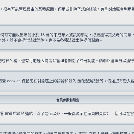
試一次。很有可能管理員由於某種原因，停用或刪除了您的帳號。有些討論區會利
要求任何有可能收集年齡小於 13 歲的未成年人資訊的網站，必須獲得其父母的
形之外，並不會提供法律諮詢，也不為各種法律事件提供幫助。
冊的會員名稱。也有可能是因為網站管理者關閉了註冊功能。請聯絡管理員以獲
s。這些 cookies 保留您在討論區上的認證和登入後的活動記錄等。假如您有登入
會員參數和設定
點選
會員控制台
連結（除了這個以外，一般都顯示在每頁的頁首）。您可以在會
論區和您處於不同的時區。如果是這種原因，您可以在個人資料中更改時區，例如