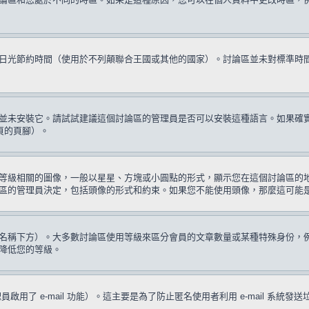
日光節約時間（使用於不列顛聯合王國或其他的國家）。討論區並未對標準時
並未安裝它。請試試建議這個討論區的管理員是否可以安裝這種語言。如果確
頁的頁腳）。
等級相關的圖像，一般以星星、方塊或小圓點的形式，顯示您在這個討論區的
區的管理員決定，包括頭像的形式和約束。如果您不能使用頭像，那麼這可能
名稱下方）。大多數討論區使用等級來區分會員的文章數量或某種特殊身份，
降低您的等級。
啟用了 e-mail 功能）。這主要是為了防止匿名使用者利用 e-mail 系統發