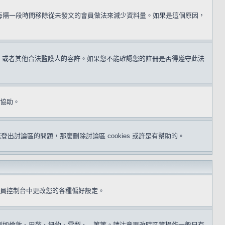
用每隔一段時間移除從未發文的會員做法來減少資料量。如果是這個原因，
同意，或者其他合法監護人的容許。如果您不能確認您的註冊是否得遵守此法
得協助。
或登出討論區的問題，那麼刪除討論區 cookies 或許是有幫助的。
員控制台中更改您的各種偏好設定。
倫敦、巴黎、紐約、雪梨、...等等。請注意更改時區等操作一般只有