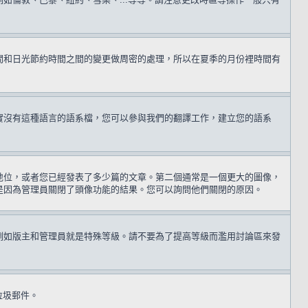
間和日光節約時間之間的變更做周密的處理，所以在夏季的月份裡時間有
實沒有這種語言的語系檔，您可以參與我們的翻譯工作，建立您的語系
地位，或者您已經發表了多少篇的文章。第二個通常是一個更大的圖像，
是因為管理員關閉了頭像功能的結果。您可以詢問他們關閉的原因。
例如版主和管理員就是特殊等級。請不要為了提高等級而濫用討論區來發
送垃圾郵件。