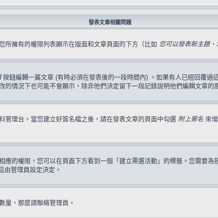
發表文章相關問題
，您所擁有的權限列表顯示在版面和文章頁面的下方（比如
您可以發表新主題、您
輯
按鈕編輯一篇文章 (有時必須在發表後的一段時間內) 。如果有人已經回覆
改的情況下也可能不會顯示，除非他們決定留下一段記錄說明他們編輯文章的
資料管理台。當您建立好簽名檔之後，請在發表文章的頁面中勾選
附上簽名
來增
相應的權限，您可以在頁面下方看到一個「建立票選活動」的標籤。您需要為
這由管理員設定決定。
數量，那麼請聯絡管理員。