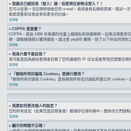
» 我過去已經註冊（登入）過，但是現在卻無法登入？！
您可以從第一次註冊時發給您的 e-mail，檢視會員名稱和密碼，再
那麼請重新註冊並參與更多的討論。
回頂端
» COPPA 是甚麼？
COPPA，是指 1998 年美國的兒童上線隱私和保護條例。這條法律
律，請聯絡律師以獲得援助。請注意 phpBB 團隊，除了以下列出的情
回頂端
» 我為什麼不能註冊？
很可能是因為網站管理者封鎖了您所連線的 IP 位址或者禁用您想要註
回頂端
» 「刪除所有討論區 Cookies」是做什麼用？
「刪除所有討論區 Cookies」是指刪除所有在討論區所建立的 cookie
回頂端
» 我要如何更改個人的設定？
您的所有設定（如果您是註冊會員）都儲存在資料庫中。要修改它們請
回頂端
» 顯示的時間不正確！
一般很少出現伺服器時間不準的情況，您看到的時間不準有可能是因為討