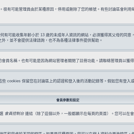
試一次。很有可能管理員由於某種原因，停用或刪除了您的帳號。有些討論區會利
要求任何有可能收集年齡小於 13 歲的未成年人資訊的網站，必須獲得其父母的
形之外，並不會提供法律諮詢，也不為各種法律事件提供幫助。
冊的會員名稱。也有可能是因為網站管理者關閉了註冊功能。請聯絡管理員以獲
s。這些 cookies 保留您在討論區上的認證和登入後的活動記錄等。假如您有登入
會員參數和設定
點選
會員控制台
連結（除了這個以外，一般都顯示在每頁的頁首）。您可以在會
論區和您處於不同的時區。如果是這種原因，您可以在個人資料中更改時區，例如