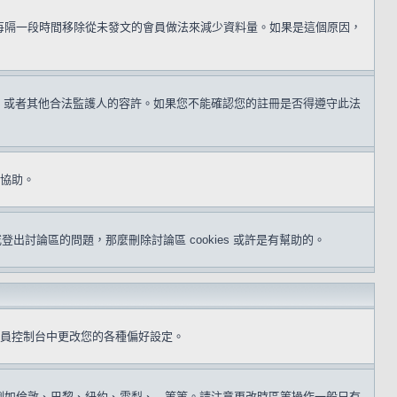
用每隔一段時間移除從未發文的會員做法來減少資料量。如果是這個原因，
同意，或者其他合法監護人的容許。如果您不能確認您的註冊是否得遵守此法
得協助。
或登出討論區的問題，那麼刪除討論區 cookies 或許是有幫助的。
員控制台中更改您的各種偏好設定。
倫敦、巴黎、紐約、雪梨、...等等。請注意更改時區等操作一般只有