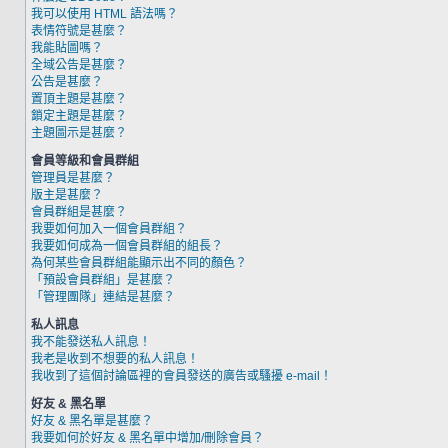
我可以使用 HTML 語法嗎？
表情符號是甚麼？
我能貼圖嗎？
全域公告是甚麼？
公告是甚麼？
置頂主題是甚麼？
鎖定主題是甚麼？
主題圖示是甚麼？
會員等級和會員群組
管理員是甚麼？
版主是甚麼？
會員群組是甚麼？
我要如何加入一個會員群組？
我要如何成為一個會員群組的組長？
為何某些會員群組能顯示出不同的顏色？
「預設會員群組」是甚麼？
「管理團隊」連結是甚麼？
私人訊息
我不能發送私人訊息！
我老是收到不想要的私人訊息！
我收到了這個討論區裡的會員發送的廣告或騷擾 e-mail！
好友 & 黑名單
好友 & 黑名單是甚麼？
我要如何於好友 & 黑名單中增加/刪除會員？