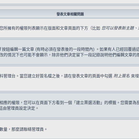
發表文章相關問題
，您所擁有的權限列表顯示在版面和文章頁面的下方（比如
您可以發表新主題、您
輯
按鈕編輯一篇文章 (有時必須在發表後的一段時間內) 。如果有人已經回覆
改的情況下也可能不會顯示，除非他們決定留下一段記錄說明他們編輯文章的
資料管理台。當您建立好簽名檔之後，請在發表文章的頁面中勾選
附上簽名
來增
相應的權限，您可以在頁面下方看到一個「建立票選活動」的標籤。您需要為
這由管理員設定決定。
數量，那麼請聯絡管理員。