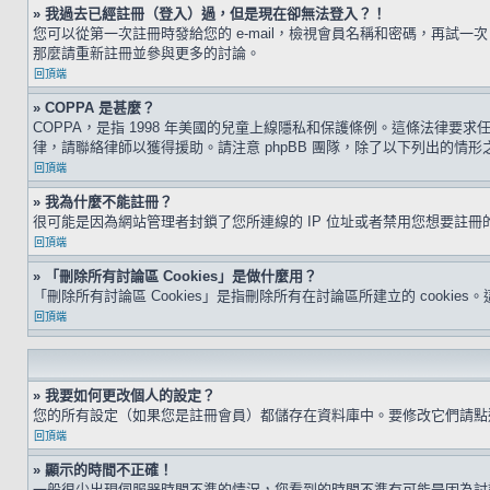
» 我過去已經註冊（登入）過，但是現在卻無法登入？！
您可以從第一次註冊時發給您的 e-mail，檢視會員名稱和密碼，再
那麼請重新註冊並參與更多的討論。
回頂端
» COPPA 是甚麼？
COPPA，是指 1998 年美國的兒童上線隱私和保護條例。這條法律
律，請聯絡律師以獲得援助。請注意 phpBB 團隊，除了以下列出的情
回頂端
» 我為什麼不能註冊？
很可能是因為網站管理者封鎖了您所連線的 IP 位址或者禁用您想要註
回頂端
» 「刪除所有討論區 Cookies」是做什麼用？
「刪除所有討論區 Cookies」是指刪除所有在討論區所建立的 cookie
回頂端
» 我要如何更改個人的設定？
您的所有設定（如果您是註冊會員）都儲存在資料庫中。要修改它們請
回頂端
» 顯示的時間不正確！
一般很少出現伺服器時間不準的情況，您看到的時間不準有可能是因為討