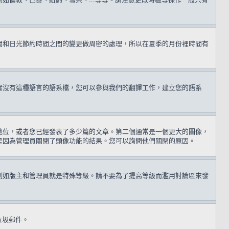
間和日光節約時間之間的變更做周密的處理，所以在夏季的月份裡時間有
實沒有這種語言的語系檔，您可以參與我們的翻譯工作，建立您的語系
地位，或者您已經發表了多少篇的文章。第二個通常是一個更大的圖像，
是因為管理員關閉了頭像功能的結果。您可以詢問他們關閉的原因。
例如版主和管理員就是特殊等級。請不要為了提高等級而濫用討論區來發
送垃圾郵件。