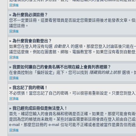
回頂端
» 為什麼我必須註冊？
您不一定要註冊，這要看管理員是否設定您需要註冊後才能發表文章。但是，
議您註冊。
回頂端
» 為什麼我會自動登出？
如果您在登入時沒有勾選
自動登入
的選項，那麼您登入討論區後只能在
議您這麼做，例如在圖書館、網咖、電腦教室等。如果您沒有看到自動登
回頂端
» 我要如何讓自己的會員名稱不出現在線上會員列表裡頭？
在會員控制台「偏好設定」底下，您可以找到
隱藏我的線上狀態
選項，
回頂端
» 我忘記了我的密碼！
不必慌張！當您忘記了自己的密碼，可以很容易重新設定。只要您到登
回頂端
» 我已經完成註冊但是無法登入！
首先，確認您輸入的會員名稱和密碼是否正確。如果是，那麼可能會有兩個
是因為您的帳號尚未啟用。某些討論區需要新註冊會員在登入前由自己或由
e-mail，那麼您註冊的 e-mail 位址可能不正確或者是被當作是廣告信而
回頂端