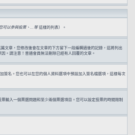
可以參與投票、...等
這樣的列表）。
過這篇文章，您修改後會在文章的下方留下一段編輯過後的記錄，這將列出
原因。請注意！普通會員無法刪除已經有人回覆的文章。
加簽名。您也可以在您的個人資料選項中預設加入簽名檔選項，這樣每次
投票輸入一個票選問題和至少兩個票選項目。您可以設定投票的時間限制