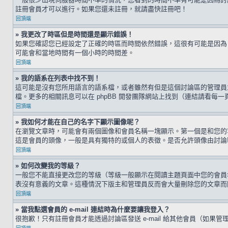
註冊會員才可以進行。如果您還未註冊，就請盡快註冊吧！
回頂端
» 我更改了時區但是時間還是顯示錯誤！
如果您確認您已經設定了正確的時區而時間依然錯誤，這很有可能是因為
可能會和當地時間有一個小時的時間差。
回頂端
» 我的語系在列表中找不到！
這可能是沒有您所用語言的語系檔，或者雖然有但是這個討論區的管理員
檔。更多的相關訊息可以在 phpBB 開發團隊網站上找到（連結請看每一
回頂端
» 我如何才能在自己的名字下顯示圖像呢？
在瀏覽文章時，可能會有兩個圖像和會員名稱一塊顯示。第一個是和您的
這是會員的頭像，一般是具有獨特的或個人的表徵。是否允許頭像由討論
回頂端
» 如何改變我的等級？
一般您不能直接更改您的等級（等級一般顯示在閱讀主題頁面中您的會員
表沒有意義的文章。這種情況下版主和管理員反而會大量刪除您的文章而
回頂端
» 當我點選會員的 e-mail 連結時為什麼要讓我登入？
很抱歉！只有註冊會員才能透過討論區發送 e-mail 給其他會員（如果管理員