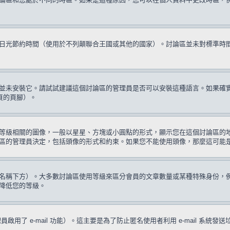
日光節約時間（使用於不列顛聯合王國或其他的國家）。討論區並未對標準時
並未安裝它。請試試建議這個討論區的管理員是否可以安裝這種語言。如果確
頁的頁腳）。
等級相關的圖像，一般以星星、方塊或小圓點的形式，顯示您在這個討論區的
區的管理員決定，包括頭像的形式和約束。如果您不能使用頭像，那麼這可能
名稱下方）。大多數討論區使用等級來區分會員的文章數量或某種特殊身份，
降低您的等級。
啟用了 e-mail 功能）。這主要是為了防止匿名使用者利用 e-mail 系統發