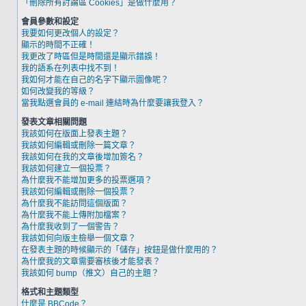
「刪除所有討論區 Cookies」是做什麼用？
會員參數和設定
我要如何更改個人的設定？
顯示的時間不正確！
我更改了時區但是時間還是顯示錯誤！
我的語系在列表中找不到！
我如何才能在自己的名字下顯示圖像呢？
如何改變我的等級？
當我點選會員的 e-mail 連結時為什麼要讓我登入？
發表文章相關問題
我該如何在版面上發表主題？
我該如何編輯或刪除一篇文章？
我該如何在我的文章後增加簽名？
我該如何建立一個投票？
為什麼我不能增加更多的投票選項？
我該如何編輯或刪除一個投票？
為什麼我不能訪問這個版面？
為什麼我不能上傳附加檔案？
為什麼我收到了一個警告？
我該如何向版主檢舉一個文章？
在發表主題的時候顯示的「儲存」按鈕是做什麼用的？
為什麼我的文章需要審核後才能發表？
我該如何 bump（推文）自己的主題？
格式和主題類型
什麼是 BBCode？