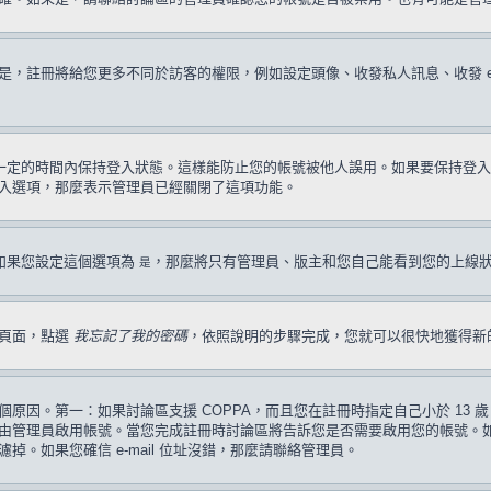
註冊將給您更多不同於訪客的權限，例如設定頭像、收發私人訊息、收發 e-ma
一定的時間內保持登入狀態。這樣能防止您的帳號被他人誤用。如果要保持登入
入選項，那麼表示管理員已經關閉了這項功能。
如果您設定這個選項為
，那麼將只有管理員、版主和您自己能看到您的上線
是
入頁面，點選
我忘記了我的密碼
，依照說明的步驟完成，您就可以很快地獲得新
原因。第一：如果討論區支援 COPPA，而且您在註冊時指定自己小於 13
管理員啟用帳號。當您完成註冊時討論區將告訴您是否需要啟用您的帳號。如果您
過濾掉。如果您確信 e-mail 位址沒錯，那麼請聯絡管理員。