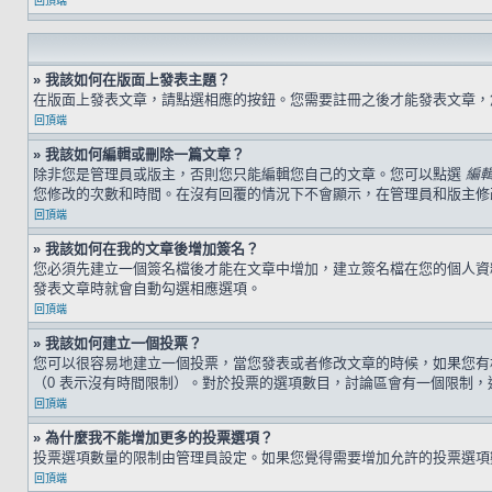
回頂端
» 我該如何在版面上發表主題？
在版面上發表文章，請點選相應的按鈕。您需要註冊之後才能發表文章
回頂端
» 我該如何編輯或刪除一篇文章？
除非您是管理員或版主，否則您只能編輯您自己的文章。您可以點選
編
您修改的次數和時間。在沒有回覆的情況下不會顯示，在管理員和版主修
回頂端
» 我該如何在我的文章後增加簽名？
您必須先建立一個簽名檔後才能在文章中增加，建立簽名檔在您的個人
發表文章時就會自動勾選相應選項。
回頂端
» 我該如何建立一個投票？
您可以很容易地建立一個投票，當您發表或者修改文章的時候，如果您有
（0 表示沒有時間限制）。對於投票的選項數目，討論區會有一個限制，
回頂端
» 為什麼我不能增加更多的投票選項？
投票選項數量的限制由管理員設定。如果您覺得需要增加允許的投票選項
回頂端