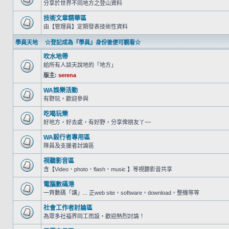
分享於世界不同地方之登山資料
技術文章精華區
由【管理員】定期發表技術性資料
學員天地 ☆登記成為『學員』身份後便可觀看☆
吹水地帶
給所有人談天說地的「地方」
版主:
serena
WA娛樂活動
有野玩，歡迎參與
吃喝玩樂
好地方，好去處，有好野，分享俾朋友丫~~
WA毅行者專用區
隊員及支援者討論區
視聽影音區
含【Video、photo、flash、music 】等視聽影音共享
電腦數碼港
一齊數碼「講」... 正web site，software，download，整機等等
社會工作者討論區
為眾多社福界同工而設，歡迎熱烈討論！