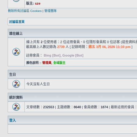
版主:
sze
刪除所有討論區 Cookies
|
管理團隊
討論區首頁
誰在線上
線上共有
2
位使用者：2 位註冊會員、0 位隱形會員和 0 位訪客 (這些資料
最高線上人數記錄為
2739
人 [ 記錄時間：
週五 3月 06, 2026 11:10 pm
]
註冊會員：
Bing [Bot]
,
Google [Bot]
顏色說明 ::
管理員
,
全域版主
生日
今天沒有人生日
統計資料
文章總數：
232553
| 主題總數：
8640
| 會員總數：
1874
| 最新註冊的會員
登入