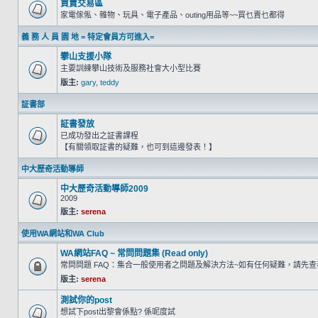
買賣交易區
家電傢俬、雜物、玩具、電子產品、outing用品等~~買乜賣乜都得
義 務 人 員 園 地 = 特定會員方可進入=
攀山支援小隊
主要訓練攀山技術及服務社會大小型比賽
版主:
gary
,
teddy
証書部
証書發放
已成功發出之証書課程
【有關領取証書的疑難，也可到這邊發表！】
中大歷奇活動導師
中大歷奇活動導師2009
2009
版主:
serena
使用WA網站和WA Club
WA網站FAQ ~ 常問問題集 (Read only)
常問問題 FAQ：集合一般使用者之問題及解決方法~如有任何疑難，請先
版主:
serena
測試你的post
想試下post出黎會係點? 係呢度試