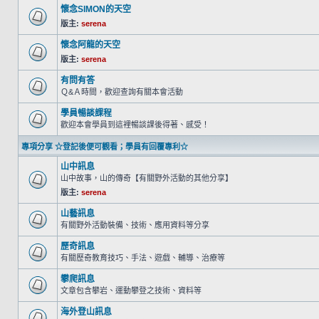
懷念SIMON的天空
版主:
serena
懷念阿龍的天空
版主:
serena
有問有答
Ｑ&Ａ時間，歡迎查詢有關本會活動
學員暢談課程
歡迎本會學員到這裡暢談課後得著、感受！
專項分享 ☆登記後便可觀看；學員有回覆專利☆
山中訊息
山中故事，山的傳奇【有關野外活動的其他分享】
版主:
serena
山藝訊息
有關野外活動裝備、技術、應用資料等分享
歷奇訊息
有關歷奇教育技巧、手法、遊戲、輔導、治療等
攀爬訊息
文章包含攀岩、運動攀登之技術、資料等
海外登山訊息