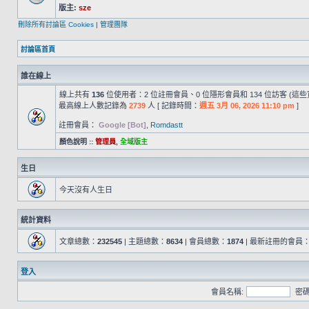
版主:
sze
刪除所有討論區 Cookies
|
管理團隊
討論區首頁
誰在線上
線上共有
136
位使用者：2 位註冊會員、0 位隱形會員和 134 位訪客 (這
最高線上人數記錄為
2739
人 [ 記錄時間：
週五 3月 06, 2026 11:10 pm
]
註冊會員：
Google [Bot]
,
Romdastt
顏色說明 ::
管理員
,
全域版主
生日
今天沒有人生日
統計資料
文章總數：
232545
| 主題總數：
8634
| 會員總數：
1874
| 最新註冊的會員
登入
會員名稱:
密碼