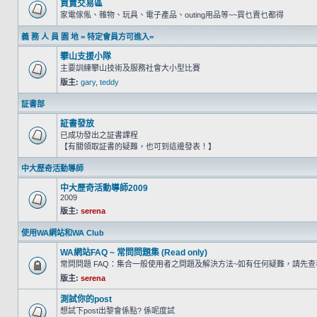
買賣交易區
家電傢俬、雜物、玩具、電子產品、outing用品等~~買乜賣乜都得
義 務 人 員 園 地 = 特定會員方可進入=
攀山支援小隊
主要訓練攀山技術及服務社會大小型比賽
版主:
gary
,
teddy
証書部
証書發放
已成功發出之証書課程
【有關領取証書的疑難，也可到這邊發表！】
中大歷奇活動導師
中大歷奇活動導師2009
2009
版主:
serena
使用WA網站和WA Club
WA網站FAQ ~ 常問問題集 (Read only)
常問問題 FAQ：集合一般使用者之問題及解決方法~如有任何疑難，請先
版主:
serena
測試你的post
想試下post出黎會係點? 係呢度試