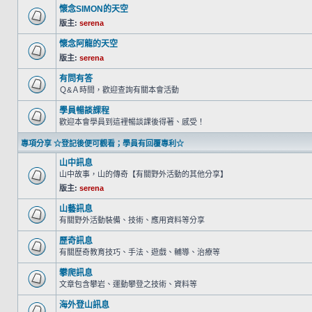
懷念SIMON的天空
版主:
serena
懷念阿龍的天空
版主:
serena
有問有答
Ｑ&Ａ時間，歡迎查詢有關本會活動
學員暢談課程
歡迎本會學員到這裡暢談課後得著、感受！
專項分享 ☆登記後便可觀看；學員有回覆專利☆
山中訊息
山中故事，山的傳奇【有關野外活動的其他分享】
版主:
serena
山藝訊息
有關野外活動裝備、技術、應用資料等分享
歷奇訊息
有關歷奇教育技巧、手法、遊戲、輔導、治療等
攀爬訊息
文章包含攀岩、運動攀登之技術、資料等
海外登山訊息