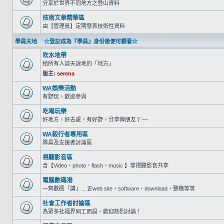
分享於世界不同地方之登山資料
技術文章精華區
由【管理員】定期發表技術性資料
學員天地 ☆登記成為『學員』身份後便可觀看☆
吹水地帶
給所有人談天說地的「地方」
版主:
serena
WA娛樂活動
有野玩，歡迎參與
吃喝玩樂
好地方，好去處，有好野，分享俾朋友丫~~
WA毅行者專用區
隊員及支援者討論區
視聽影音區
含【Video、photo、flash、music 】等視聽影音共享
電腦數碼港
一齊數碼「講」... 正web site，software，download，整機等等
社會工作者討論區
為眾多社福界同工而設，歡迎熱烈討論！