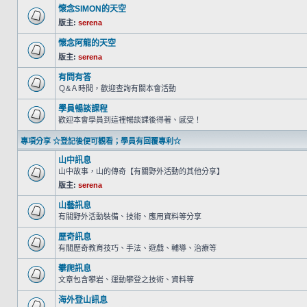
懷念SIMON的天空
版主:
serena
懷念阿龍的天空
版主:
serena
有問有答
Ｑ&Ａ時間，歡迎查詢有關本會活動
學員暢談課程
歡迎本會學員到這裡暢談課後得著、感受！
專項分享 ☆登記後便可觀看；學員有回覆專利☆
山中訊息
山中故事，山的傳奇【有關野外活動的其他分享】
版主:
serena
山藝訊息
有關野外活動裝備、技術、應用資料等分享
歷奇訊息
有關歷奇教育技巧、手法、遊戲、輔導、治療等
攀爬訊息
文章包含攀岩、運動攀登之技術、資料等
海外登山訊息