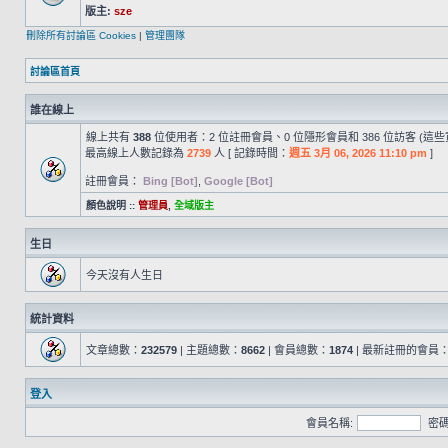
版主:
sze
刪除所有討論區 Cookies
|
管理團隊
討論區首頁
誰在線上
線上共有
388
位使用者：2 位註冊會員、0 位隱形會員和 386 位訪客 (這
最高線上人數記錄為
2739
人 [ 記錄時間：
週五 3月 06, 2026 11:10 pm
]
註冊會員：
Bing [Bot]
,
Google [Bot]
顏色說明 ::
管理員
,
全域版主
生日
今天沒有人生日
統計資料
文章總數：
232579
| 主題總數：
8662
| 會員總數：
1874
| 最新註冊的會員
登入
會員名稱:
密碼