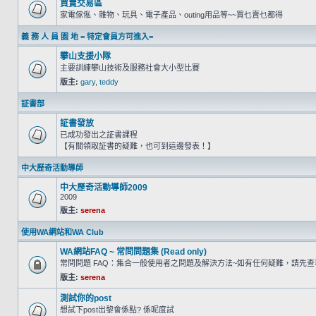
買賣交易區
家電傢俬、雜物、玩具、電子產品、outing用品等~~買乜賣乜都得
義 務 人 員 園 地 = 特定會員方可進入=
攀山支援小隊
主要訓練攀山技術及服務社會大小型比賽
版主:
gary
,
teddy
証書部
証書發放
已成功發出之証書課程
【有關領取証書的疑難，也可到這邊發表！】
中大歷奇活動導師
中大歷奇活動導師2009
2009
版主:
serena
使用WA網站和WA Club
WA網站FAQ ~ 常問問題集 (Read only)
常問問題 FAQ：集合一般使用者之問題及解決方法~如有任何疑難，請先
版主:
serena
測試你的post
想試下post出黎會係點? 係呢度試