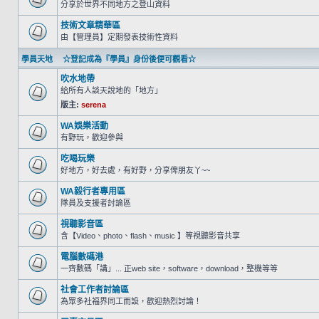
分享於世界不同地方之登山資料
技術文章精華區
由【管理員】定期發表技術性資料
學員天地 ☆登記成為『學員』身份後便可觀看☆
吹水地帶
給所有人談天說地的「地方」
版主:
serena
WA娛樂活動
有野玩，歡迎參與
吃喝玩樂
好地方，好去處，有好野，分享俾朋友丫~~
WA毅行者專用區
隊員及支援者討論區
視聽影音區
含【Video、photo、flash、music 】等視聽影音共享
電腦數碼港
一齊數碼「講」... 正web site，software，download，整機等等
社會工作者討論區
為眾多社福界同工而設，歡迎熱烈討論！