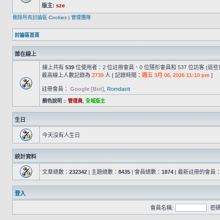
版主:
sze
刪除所有討論區 Cookies
|
管理團隊
討論區首頁
誰在線上
線上共有
539
位使用者：2 位註冊會員、0 位隱形會員和 537 位訪客 (這
最高線上人數記錄為
2739
人 [ 記錄時間：
週五 3月 06, 2026 11:10 pm
]
註冊會員：
Google [Bot]
,
Romdastt
顏色說明 ::
管理員
,
全域版主
生日
今天沒有人生日
統計資料
文章總數：
232342
| 主題總數：
8435
| 會員總數：
1874
| 最新註冊的會員
登入
會員名稱:
密碼