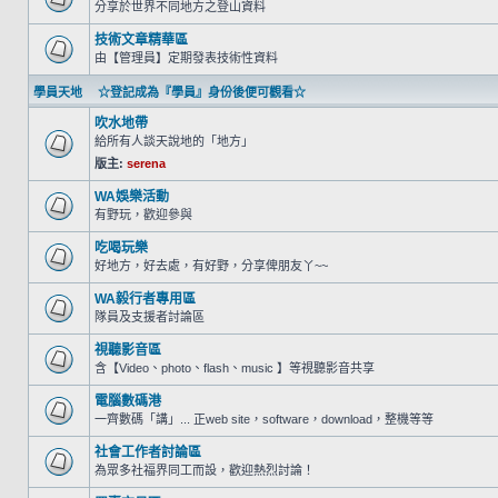
分享於世界不同地方之登山資料
技術文章精華區
由【管理員】定期發表技術性資料
學員天地 ☆登記成為『學員』身份後便可觀看☆
吹水地帶
給所有人談天說地的「地方」
版主:
serena
WA娛樂活動
有野玩，歡迎參與
吃喝玩樂
好地方，好去處，有好野，分享俾朋友丫~~
WA毅行者專用區
隊員及支援者討論區
視聽影音區
含【Video、photo、flash、music 】等視聽影音共享
電腦數碼港
一齊數碼「講」... 正web site，software，download，整機等等
社會工作者討論區
為眾多社福界同工而設，歡迎熱烈討論！