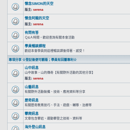
懷念SIMON的天空
版主:
serena
懷念阿龍的天空
版主:
serena
有問有答
Ｑ&Ａ時間，歡迎查詢有關本會活動
學員暢談課程
歡迎本會學員到這裡暢談課後得著、感受！
專項分享 ☆登記後便可觀看；學員有回覆專利☆
山中訊息
山中故事，山的傳奇【有關野外活動的其他分享】
版主:
serena
山藝訊息
有關野外活動裝備、技術、應用資料等分享
歷奇訊息
有關歷奇教育技巧、手法、遊戲、輔導、治療等
攀爬訊息
文章包含攀岩、運動攀登之技術、資料等
海外登山訊息