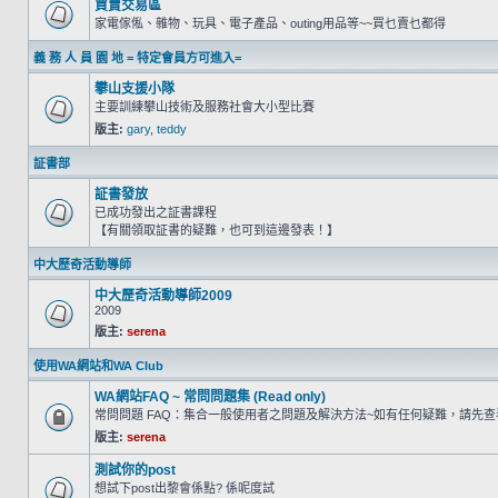
買賣交易區
家電傢俬、雜物、玩具、電子產品、outing用品等~~買乜賣乜都得
義 務 人 員 園 地 = 特定會員方可進入=
攀山支援小隊
主要訓練攀山技術及服務社會大小型比賽
版主:
gary
,
teddy
証書部
証書發放
已成功發出之証書課程
【有關領取証書的疑難，也可到這邊發表！】
中大歷奇活動導師
中大歷奇活動導師2009
2009
版主:
serena
使用WA網站和WA Club
WA網站FAQ ~ 常問問題集 (Read only)
常問問題 FAQ：集合一般使用者之問題及解決方法~如有任何疑難，請先
版主:
serena
測試你的post
想試下post出黎會係點? 係呢度試