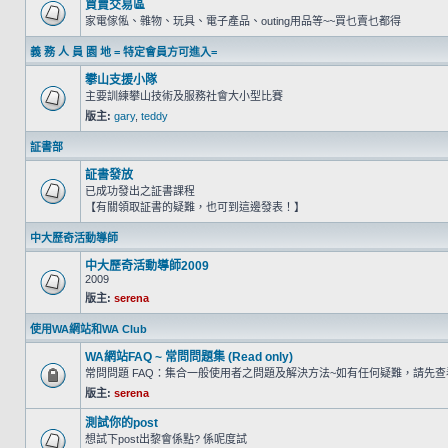
買賣交易區
家電傢俬、雜物、玩具、電子產品、outing用品等~~買乜賣乜都得
義 務 人 員 園 地 = 特定會員方可進入=
攀山支援小隊
主要訓練攀山技術及服務社會大小型比賽
版主:
gary
,
teddy
証書部
証書發放
已成功發出之証書課程
【有關領取証書的疑難，也可到這邊發表！】
中大歷奇活動導師
中大歷奇活動導師2009
2009
版主:
serena
使用WA網站和WA Club
WA網站FAQ ~ 常問問題集 (Read only)
常問問題 FAQ：集合一般使用者之問題及解決方法~如有任何疑難，請先
版主:
serena
測試你的post
想試下post出黎會係點? 係呢度試