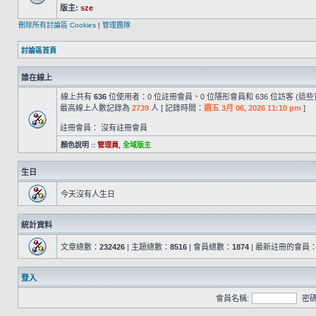
版主:
sze
刪除所有討論區 Cookies
|
管理團隊
討論區首頁
誰在線上
線上共有
636
位使用者：0 位註冊會員、0 位隱形會員和 636 位訪客 (這
最高線上人數記錄為
2739
人 [ 記錄時間：
週五 3月 06, 2026 11:10 pm
]
註冊會員： 沒有註冊會員
顏色說明 ::
管理員
,
全域版主
生日
今天沒有人生日
統計資料
文章總數：
232426
| 主題總數：
8516
| 會員總數：
1874
| 最新註冊的會員
登入
會員名稱:
密碼