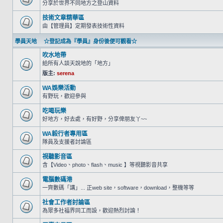
分享於世界不同地方之登山資料
技術文章精華區
由【管理員】定期發表技術性資料
學員天地 ☆登記成為『學員』身份後便可觀看☆
吹水地帶
給所有人談天說地的「地方」
版主:
serena
WA娛樂活動
有野玩，歡迎參與
吃喝玩樂
好地方，好去處，有好野，分享俾朋友丫~~
WA毅行者專用區
隊員及支援者討論區
視聽影音區
含【Video、photo、flash、music 】等視聽影音共享
電腦數碼港
一齊數碼「講」... 正web site，software，download，整機等等
社會工作者討論區
為眾多社福界同工而設，歡迎熱烈討論！