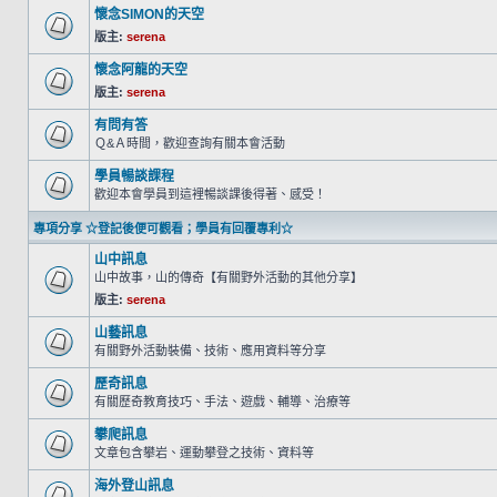
懷念SIMON的天空
版主:
serena
懷念阿龍的天空
版主:
serena
有問有答
Ｑ&Ａ時間，歡迎查詢有關本會活動
學員暢談課程
歡迎本會學員到這裡暢談課後得著、感受！
專項分享 ☆登記後便可觀看；學員有回覆專利☆
山中訊息
山中故事，山的傳奇【有關野外活動的其他分享】
版主:
serena
山藝訊息
有關野外活動裝備、技術、應用資料等分享
歷奇訊息
有關歷奇教育技巧、手法、遊戲、輔導、治療等
攀爬訊息
文章包含攀岩、運動攀登之技術、資料等
海外登山訊息