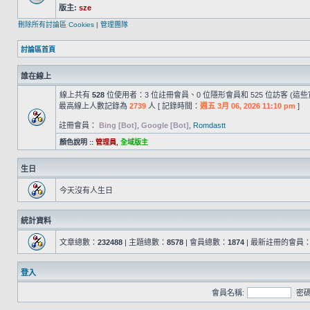
版主:
sze
刪除所有討論區 Cookies
|
管理團隊
討論區首頁
誰在線上
線上共有
528
位使用者：3 位註冊會員、0 位隱形會員和 525 位訪客 (這
最高線上人數記錄為
2739
人 [ 記錄時間：
週五 3月 06, 2026 11:10 pm
]
註冊會員：
Bing [Bot]
,
Google [Bot]
,
Romdastt
顏色說明 ::
管理員
,
全域版主
生日
今天沒有人生日
統計資料
文章總數：
232488
| 主題總數：
8578
| 會員總數：
1874
| 最新註冊的會員
登入
會員名稱:
密碼