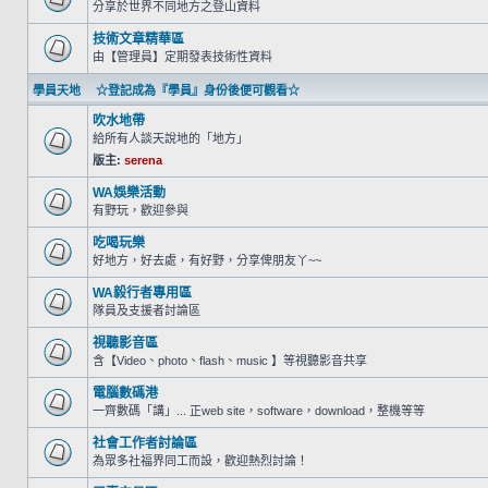
分享於世界不同地方之登山資料
技術文章精華區
由【管理員】定期發表技術性資料
學員天地 ☆登記成為『學員』身份後便可觀看☆
吹水地帶
給所有人談天說地的「地方」
版主:
serena
WA娛樂活動
有野玩，歡迎參與
吃喝玩樂
好地方，好去處，有好野，分享俾朋友丫~~
WA毅行者專用區
隊員及支援者討論區
視聽影音區
含【Video、photo、flash、music 】等視聽影音共享
電腦數碼港
一齊數碼「講」... 正web site，software，download，整機等等
社會工作者討論區
為眾多社福界同工而設，歡迎熱烈討論！