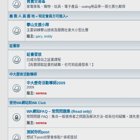
買賣交易區
家電傢俬、雜物、玩具、電子產品、outing用品等~~買乜賣乜都得
義 務 人 員 園 地 = 特定會員方可進入=
攀山支援小隊
主要訓練攀山技術及服務社會大小型比賽
版主:
gary
,
teddy
証書部
証書發放
已成功發出之証書課程
【有關領取証書的疑難，也可到這邊發表！】
中大歷奇活動導師
中大歷奇活動導師2009
2009
版主:
serena
使用WA網站和WA Club
WA網站FAQ ~ 常問問題集 (Read only)
常問問題 FAQ：集合一般使用者之問題及解決方法~如有任何疑難，請先
版主:
serena
測試你的post
想試下post出黎會係點? 係呢度試