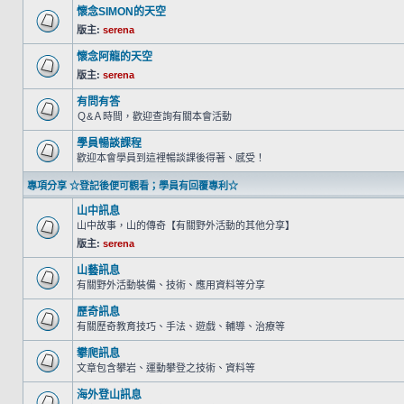
懷念SIMON的天空
版主:
serena
懷念阿龍的天空
版主:
serena
有問有答
Ｑ&Ａ時間，歡迎查詢有關本會活動
學員暢談課程
歡迎本會學員到這裡暢談課後得著、感受！
專項分享 ☆登記後便可觀看；學員有回覆專利☆
山中訊息
山中故事，山的傳奇【有關野外活動的其他分享】
版主:
serena
山藝訊息
有關野外活動裝備、技術、應用資料等分享
歷奇訊息
有關歷奇教育技巧、手法、遊戲、輔導、治療等
攀爬訊息
文章包含攀岩、運動攀登之技術、資料等
海外登山訊息