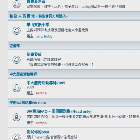
買賣交易區
家電傢俬、雜物、玩具、電子產品、outing用品等~~買乜賣乜都得
義 務 人 員 園 地 = 特定會員方可進入=
攀山支援小隊
主要訓練攀山技術及服務社會大小型比賽
版主:
gary
,
teddy
証書部
証書發放
已成功發出之証書課程
【有關領取証書的疑難，也可到這邊發表！】
中大歷奇活動導師
中大歷奇活動導師2009
2009
版主:
serena
使用WA網站和WA Club
WA網站FAQ ~ 常問問題集 (Read only)
常問問題 FAQ：集合一般使用者之問題及解決方法~如有任何疑難，請先
版主:
serena
測試你的post
想試下post出黎會係點? 係呢度試