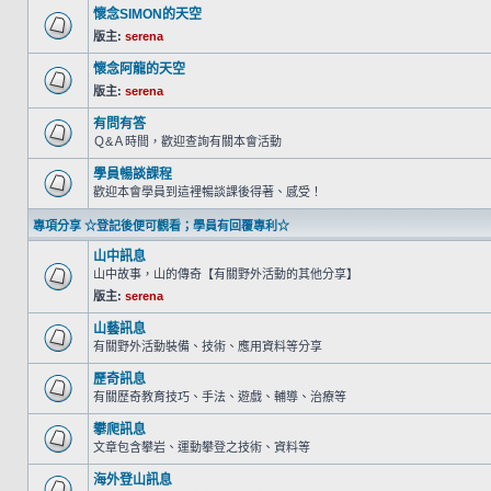
懷念SIMON的天空
版主:
serena
懷念阿龍的天空
版主:
serena
有問有答
Ｑ&Ａ時間，歡迎查詢有關本會活動
學員暢談課程
歡迎本會學員到這裡暢談課後得著、感受！
專項分享 ☆登記後便可觀看；學員有回覆專利☆
山中訊息
山中故事，山的傳奇【有關野外活動的其他分享】
版主:
serena
山藝訊息
有關野外活動裝備、技術、應用資料等分享
歷奇訊息
有關歷奇教育技巧、手法、遊戲、輔導、治療等
攀爬訊息
文章包含攀岩、運動攀登之技術、資料等
海外登山訊息