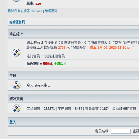
版主:
sze
刪除所有討論區 Cookies
|
管理團隊
討論區首頁
誰在線上
線上共有
2
位使用者：0 位註冊會員、0 位隱形會員和 2 位訪客 (這些資料
最高線上人數記錄為
2739
人 [ 記錄時間：
週五 3月 06, 2026 11:10 pm
]
註冊會員： 沒有註冊會員
顏色說明 ::
管理員
,
全域版主
生日
今天沒有人生日
統計資料
文章總數：
232371
| 主題總數：
8464
| 會員總數：
1874
| 最新註冊的會員
登入
會員名稱:
密碼