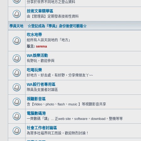
分享於世界不同地方之登山資料
技術文章精華區
由【管理員】定期發表技術性資料
學員天地 ☆登記成為『學員』身份後便可觀看☆
吹水地帶
給所有人談天說地的「地方」
版主:
serena
WA娛樂活動
有野玩，歡迎參與
吃喝玩樂
好地方，好去處，有好野，分享俾朋友丫~~
WA毅行者專用區
隊員及支援者討論區
視聽影音區
含【Video、photo、flash、music 】等視聽影音共享
電腦數碼港
一齊數碼「講」... 正web site，software，download，整機等等
社會工作者討論區
為眾多社福界同工而設，歡迎熱烈討論！