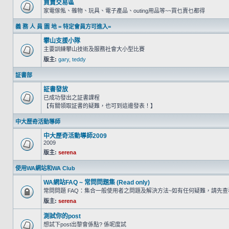
買賣交易區
家電傢俬、雜物、玩具、電子產品、outing用品等~~買乜賣乜都得
義 務 人 員 園 地 = 特定會員方可進入=
攀山支援小隊
主要訓練攀山技術及服務社會大小型比賽
版主:
gary
,
teddy
証書部
証書發放
已成功發出之証書課程
【有關領取証書的疑難，也可到這邊發表！】
中大歷奇活動導師
中大歷奇活動導師2009
2009
版主:
serena
使用WA網站和WA Club
WA網站FAQ ~ 常問問題集 (Read only)
常問問題 FAQ：集合一般使用者之問題及解決方法~如有任何疑難，請先
版主:
serena
測試你的post
想試下post出黎會係點? 係呢度試