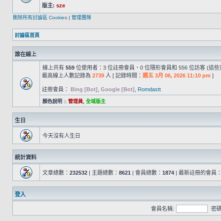
版主:
sze
刪除所有討論區 Cookies
|
管理團隊
討論區首頁
誰在線上
線上共有
559
位使用者：3 位註冊會員、0 位隱形會員和 556 位訪客 (這
最高線上人數記錄為
2739
人 [ 記錄時間：
週五 3月 06, 2026 11:10 pm
]
註冊會員：
Bing [Bot]
,
Google [Bot]
,
Romdastt
顏色說明 ::
管理員
,
全域版主
生日
今天沒有人生日
統計資料
文章總數：
232532
| 主題總數：
8621
| 會員總數：
1874
| 最新註冊的會員
登入
會員名稱:
密碼