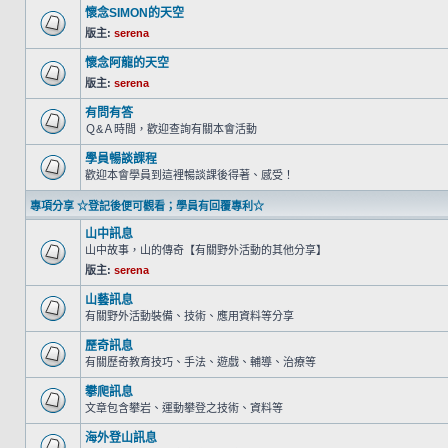
懷念SIMON的天空
版主:
serena
懷念阿龍的天空
版主:
serena
有問有答
Ｑ&Ａ時間，歡迎查詢有關本會活動
學員暢談課程
歡迎本會學員到這裡暢談課後得著、感受！
專項分享 ☆登記後便可觀看；學員有回覆專利☆
山中訊息
山中故事，山的傳奇【有關野外活動的其他分享】
版主:
serena
山藝訊息
有關野外活動裝備、技術、應用資料等分享
歷奇訊息
有關歷奇教育技巧、手法、遊戲、輔導、治療等
攀爬訊息
文章包含攀岩、運動攀登之技術、資料等
海外登山訊息