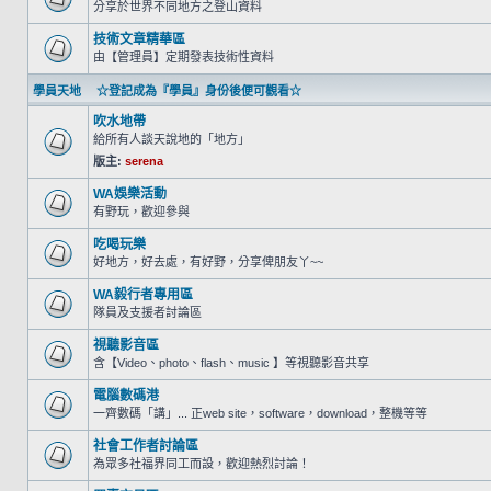
分享於世界不同地方之登山資料
技術文章精華區
由【管理員】定期發表技術性資料
學員天地 ☆登記成為『學員』身份後便可觀看☆
吹水地帶
給所有人談天說地的「地方」
版主:
serena
WA娛樂活動
有野玩，歡迎參與
吃喝玩樂
好地方，好去處，有好野，分享俾朋友丫~~
WA毅行者專用區
隊員及支援者討論區
視聽影音區
含【Video、photo、flash、music 】等視聽影音共享
電腦數碼港
一齊數碼「講」... 正web site，software，download，整機等等
社會工作者討論區
為眾多社福界同工而設，歡迎熱烈討論！