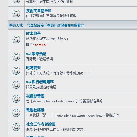
分享於世界不同地方之登山資料
技術文章精華區
由【管理員】定期發表技術性資料
學員天地 ☆登記成為『學員』身份後便可觀看☆
吹水地帶
給所有人談天說地的「地方」
版主:
serena
WA娛樂活動
有野玩，歡迎參與
吃喝玩樂
好地方，好去處，有好野，分享俾朋友丫~~
WA毅行者專用區
隊員及支援者討論區
視聽影音區
含【Video、photo、flash、music 】等視聽影音共享
電腦數碼港
一齊數碼「講」... 正web site，software，download，整機等等
社會工作者討論區
為眾多社福界同工而設，歡迎熱烈討論！