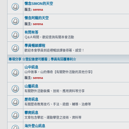
懷念SIMON的天空
版主:
serena
懷念阿龍的天空
版主:
serena
有問有答
Ｑ&Ａ時間，歡迎查詢有關本會活動
學員暢談課程
歡迎本會學員到這裡暢談課後得著、感受！
專項分享 ☆登記後便可觀看；學員有回覆專利☆
山中訊息
山中故事，山的傳奇【有關野外活動的其他分享】
版主:
serena
山藝訊息
有關野外活動裝備、技術、應用資料等分享
歷奇訊息
有關歷奇教育技巧、手法、遊戲、輔導、治療等
攀爬訊息
文章包含攀岩、運動攀登之技術、資料等
海外登山訊息