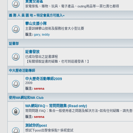
買賣交易區
家電傢俬、雜物、玩具、電子產品、outing用品等~~買乜賣乜都得
義 務 人 員 園 地 = 特定會員方可進入=
攀山支援小隊
主要訓練攀山技術及服務社會大小型比賽
版主:
gary
,
teddy
証書部
証書發放
已成功發出之証書課程
【有關領取証書的疑難，也可到這邊發表！】
中大歷奇活動導師
中大歷奇活動導師2009
2009
版主:
serena
使用WA網站和WA Club
WA網站FAQ ~ 常問問題集 (Read only)
常問問題 FAQ：集合一般使用者之問題及解決方法~如有任何疑難，請先
版主:
serena
測試你的post
想試下post出黎會係點? 係呢度試