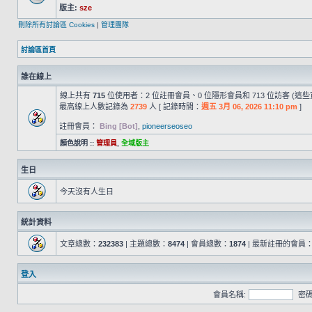
版主:
sze
刪除所有討論區 Cookies
|
管理團隊
討論區首頁
誰在線上
線上共有
715
位使用者：2 位註冊會員、0 位隱形會員和 713 位訪客 (這
最高線上人數記錄為
2739
人 [ 記錄時間：
週五 3月 06, 2026 11:10 pm
]
註冊會員：
Bing [Bot]
,
pioneerseoseo
顏色說明 ::
管理員
,
全域版主
生日
今天沒有人生日
統計資料
文章總數：
232383
| 主題總數：
8474
| 會員總數：
1874
| 最新註冊的會員
登入
會員名稱:
密碼