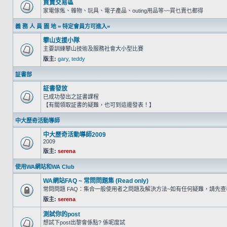
買賣交易區
家電傢俬、雜物、玩具、電子產品、outing用品等~~買乜賣乜都得
義 務 人 員 園 地 = 特定會員方可進入=
攀山支援小隊
主要訓練攀山技術及服務社會大小型比賽
版主:
gary
,
teddy
証書部
証書發放
已成功發出之証書課程
【有關領取証書的疑難，也可到這邊發表！】
中大歷奇活動導師
中大歷奇活動導師2009
2009
版主:
serena
使用WA網站和WA Club
WA網站FAQ ~ 常問問題集 (Read only)
常問問題 FAQ：集合一般使用者之問題及解決方法~如有任何疑難，請先
版主:
serena
測試你的post
想試下post出黎會係點? 係呢度試