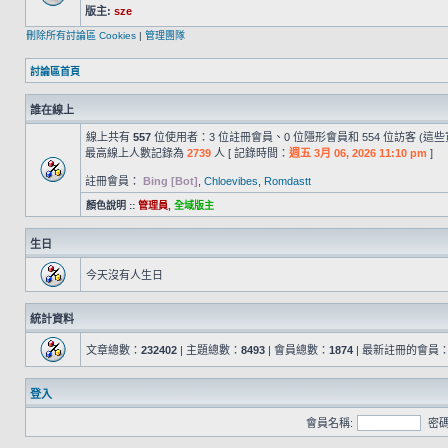
版主:
sze
刪除所有討論區 Cookies
|
管理團隊
討論區首頁
誰在線上
線上共有
557
位使用者：3 位註冊會員、0 位隱形會員和 554 位訪客 (這
最高線上人數記錄為
2739
人 [ 記錄時間：
週五 3月 06, 2026 11:10 pm
]
註冊會員：
Bing [Bot]
,
Chloevibes
,
Romdastt
顏色說明 ::
管理員
,
全域版主
生日
今天沒有人生日
統計資料
文章總數：
232402
| 主題總數：
8493
| 會員總數：
1874
| 最新註冊的會員
登入
會員名稱:
密碼