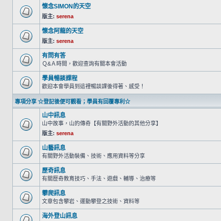
懷念SIMON的天空
版主:
serena
懷念阿龍的天空
版主:
serena
有問有答
Ｑ&Ａ時間，歡迎查詢有關本會活動
學員暢談課程
歡迎本會學員到這裡暢談課後得著、感受！
專項分享 ☆登記後便可觀看；學員有回覆專利☆
山中訊息
山中故事，山的傳奇【有關野外活動的其他分享】
版主:
serena
山藝訊息
有關野外活動裝備、技術、應用資料等分享
歷奇訊息
有關歷奇教育技巧、手法、遊戲、輔導、治療等
攀爬訊息
文章包含攀岩、運動攀登之技術、資料等
海外登山訊息