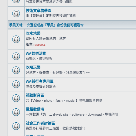
分享於世界不同地方之登山資料
技術文章精華區
由【管理員】定期發表技術性資料
學員天地 ☆登記成為『學員』身份後便可觀看☆
吹水地帶
給所有人談天說地的「地方」
版主:
serena
WA娛樂活動
有野玩，歡迎參與
吃喝玩樂
好地方，好去處，有好野，分享俾朋友丫~~
WA毅行者專用區
隊員及支援者討論區
視聽影音區
含【Video、photo、flash、music 】等視聽影音共享
電腦數碼港
一齊數碼「講」... 正web site，software，download，整機等等
社會工作者討論區
為眾多社福界同工而設，歡迎熱烈討論！