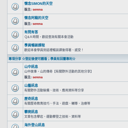
懷念SIMON的天空
版主:
serena
懷念阿龍的天空
版主:
serena
有問有答
Ｑ&Ａ時間，歡迎查詢有關本會活動
學員暢談課程
歡迎本會學員到這裡暢談課後得著、感受！
專項分享 ☆登記後便可觀看；學員有回覆專利☆
山中訊息
山中故事，山的傳奇【有關野外活動的其他分享】
版主:
serena
山藝訊息
有關野外活動裝備、技術、應用資料等分享
歷奇訊息
有關歷奇教育技巧、手法、遊戲、輔導、治療等
攀爬訊息
文章包含攀岩、運動攀登之技術、資料等
海外登山訊息