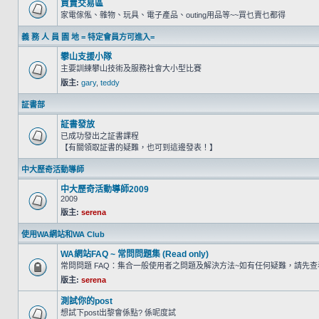
買賣交易區
家電傢俬、雜物、玩具、電子產品、outing用品等~~買乜賣乜都得
義 務 人 員 園 地 = 特定會員方可進入=
攀山支援小隊
主要訓練攀山技術及服務社會大小型比賽
版主:
gary
,
teddy
証書部
証書發放
已成功發出之証書課程
【有關領取証書的疑難，也可到這邊發表！】
中大歷奇活動導師
中大歷奇活動導師2009
2009
版主:
serena
使用WA網站和WA Club
WA網站FAQ ~ 常問問題集 (Read only)
常問問題 FAQ：集合一般使用者之問題及解決方法~如有任何疑難，請先
版主:
serena
測試你的post
想試下post出黎會係點? 係呢度試