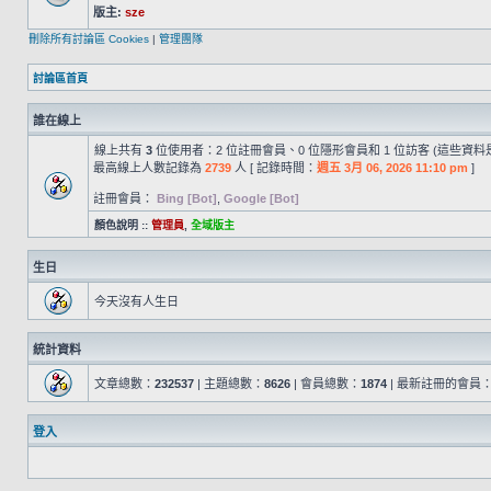
版主:
sze
刪除所有討論區 Cookies
|
管理團隊
討論區首頁
誰在線上
線上共有
3
位使用者：2 位註冊會員、0 位隱形會員和 1 位訪客 (這些資料
最高線上人數記錄為
2739
人 [ 記錄時間：
週五 3月 06, 2026 11:10 pm
]
註冊會員：
Bing [Bot]
,
Google [Bot]
顏色說明 ::
管理員
,
全域版主
生日
今天沒有人生日
統計資料
文章總數：
232537
| 主題總數：
8626
| 會員總數：
1874
| 最新註冊的會員
登入