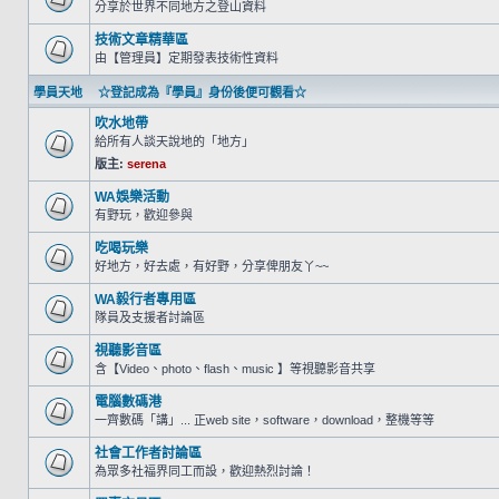
分享於世界不同地方之登山資料
技術文章精華區
由【管理員】定期發表技術性資料
學員天地 ☆登記成為『學員』身份後便可觀看☆
吹水地帶
給所有人談天說地的「地方」
版主:
serena
WA娛樂活動
有野玩，歡迎參與
吃喝玩樂
好地方，好去處，有好野，分享俾朋友丫~~
WA毅行者專用區
隊員及支援者討論區
視聽影音區
含【Video、photo、flash、music 】等視聽影音共享
電腦數碼港
一齊數碼「講」... 正web site，software，download，整機等等
社會工作者討論區
為眾多社福界同工而設，歡迎熱烈討論！