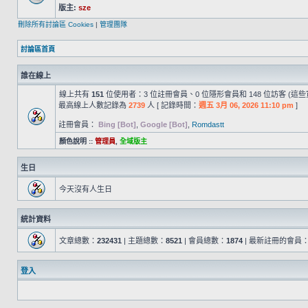
版主:
sze
刪除所有討論區 Cookies
|
管理團隊
討論區首頁
誰在線上
線上共有
151
位使用者：3 位註冊會員、0 位隱形會員和 148 位訪客 (這
最高線上人數記錄為
2739
人 [ 記錄時間：
週五 3月 06, 2026 11:10 pm
]
註冊會員：
Bing [Bot]
,
Google [Bot]
,
Romdastt
顏色說明 ::
管理員
,
全域版主
生日
今天沒有人生日
統計資料
文章總數：
232431
| 主題總數：
8521
| 會員總數：
1874
| 最新註冊的會員
登入