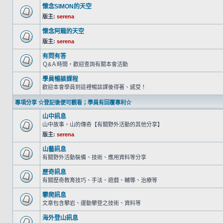
懷念SIMON的天空
版主:
serena
懷念阿龍的天空
版主:
serena
有問有答
Ｑ&Ａ時間，歡迎查詢有關本會活動
學員暢談課程
歡迎本會學員到這裡暢談課後得著、感受！
專項分享 ☆登記後便可觀看；學員有回覆專利☆
山中訊息
山中故事，山的傳奇【有關野外活動的其他分享】
版主:
serena
山藝訊息
有關野外活動裝備、技術、應用資料等分享
歷奇訊息
有關歷奇教育技巧、手法、遊戲、輔導、治療等
攀爬訊息
文章包含攀岩、運動攀登之技術、資料等
海外登山訊息