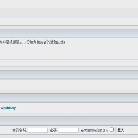
些資料是根據過去 5 分鐘內使用者的活動記錄)
：
weeklady
會員名稱:
密碼:
每次瀏覽時自動登入