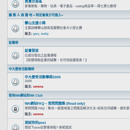
買賣交易區
家電傢俬、雜物、玩具、電子產品、outing用品等~~買乜賣乜都得
義 務 人 員 園 地 = 特定會員方可進入=
攀山支援小隊
主要訓練攀山技術及服務社會大小型比賽
版主:
gary
,
teddy
証書部
証書發放
已成功發出之証書課程
【有關領取証書的疑難，也可到這邊發表！】
中大歷奇活動導師
中大歷奇活動導師2009
2009
版主:
serena
使用WA網站和WA Club
WA網站FAQ ~ 常問問題集 (Read only)
常問問題 FAQ：集合一般使用者之問題及解決方法~如有任何疑難，請先
版主:
serena
測試你的post
想試下post出黎會係點? 係呢度試