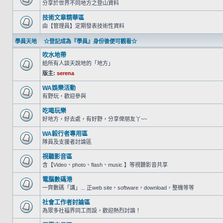
分享於世界不同地方之登山資料
技術文章精華區
由【管理員】定期發表技術性資料
學員天地 ☆登記成為『學員』身份後便可觀看☆
吹水地帶
給所有人談天說地的「地方」
版主:
serena
WA娛樂活動
有野玩，歡迎參與
吃喝玩樂
好地方，好去處，有好野，分享俾朋友丫~~
WA毅行者專用區
隊員及支援者討論區
視聽影音區
含【Video、photo、flash、music 】等視聽影音共享
電腦數碼港
一齊數碼「講」... 正web site，software，download，整機等等
社會工作者討論區
為眾多社福界同工而設，歡迎熱烈討論！