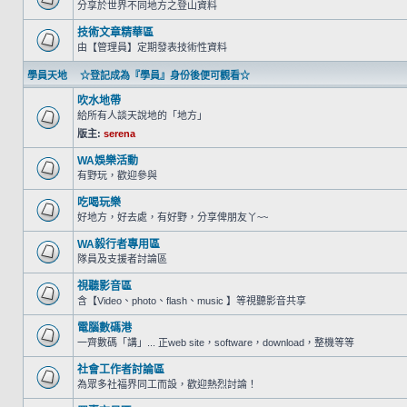
分享於世界不同地方之登山資料
技術文章精華區
由【管理員】定期發表技術性資料
學員天地 ☆登記成為『學員』身份後便可觀看☆
吹水地帶
給所有人談天說地的「地方」
版主:
serena
WA娛樂活動
有野玩，歡迎參與
吃喝玩樂
好地方，好去處，有好野，分享俾朋友丫~~
WA毅行者專用區
隊員及支援者討論區
視聽影音區
含【Video、photo、flash、music 】等視聽影音共享
電腦數碼港
一齊數碼「講」... 正web site，software，download，整機等等
社會工作者討論區
為眾多社福界同工而設，歡迎熱烈討論！