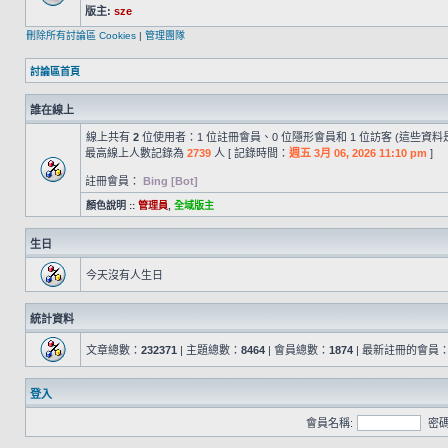
版主:
sze
刪除所有討論區 Cookies
|
管理團隊
討論區首頁
誰在線上
線上共有
2
位使用者：1 位註冊會員、0 位隱形會員和 1 位訪客 (這些資料
最高線上人數記錄為
2739
人 [ 記錄時間：
週五 3月 06, 2026 11:10 pm
]
註冊會員：
Bing [Bot]
顏色說明 ::
管理員
,
全域版主
生日
今天沒有人生日
統計資料
文章總數：
232371
| 主題總數：
8464
| 會員總數：
1874
| 最新註冊的會員
登入
會員名稱:
密碼