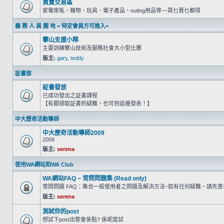
買賣交易區
家電傢俬、雜物、玩具、電子產品、outing用品等~~買乜賣乜都得
義 務 人 員 園 地 = 特定會員方可進入=
攀山支援小隊
主要訓練攀山技術及服務社會大小型比賽
版主:
gary
,
teddy
証書部
証書發放
已成功發出之証書課程
【有關領取証書的疑難，也可到這邊發表！】
中大歷奇活動導師
中大歷奇活動導師2009
2009
版主:
serena
使用WA網站和WA Club
WA網站FAQ ~ 常問問題集 (Read only)
常問問題 FAQ：集合一般使用者之問題及解決方法~如有任何疑難，請先
版主:
serena
測試你的post
想試下post出黎會係點? 係呢度試