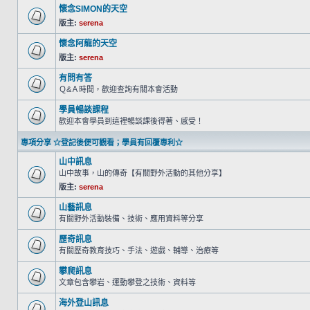
懷念SIMON的天空
版主:
serena
懷念阿龍的天空
版主:
serena
有問有答
Ｑ&Ａ時間，歡迎查詢有關本會活動
學員暢談課程
歡迎本會學員到這裡暢談課後得著、感受！
專項分享 ☆登記後便可觀看；學員有回覆專利☆
山中訊息
山中故事，山的傳奇【有關野外活動的其他分享】
版主:
serena
山藝訊息
有關野外活動裝備、技術、應用資料等分享
歷奇訊息
有關歷奇教育技巧、手法、遊戲、輔導、治療等
攀爬訊息
文章包含攀岩、運動攀登之技術、資料等
海外登山訊息