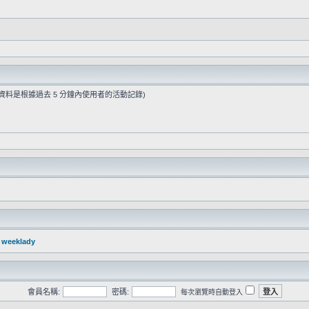
些資料是根據過去 5 分鐘內使用者的活動記錄)
：
weeklady
會員名稱:
密碼:
每次瀏覽時自動登入