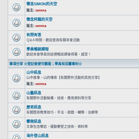
懷念SIMON的天空
版主:
serena
懷念阿龍的天空
版主:
serena
有問有答
Ｑ&Ａ時間，歡迎查詢有關本會活動
學員暢談課程
歡迎本會學員到這裡暢談課後得著、感受！
專項分享 ☆登記後便可觀看；學員有回覆專利☆
山中訊息
山中故事，山的傳奇【有關野外活動的其他分享】
版主:
serena
山藝訊息
有關野外活動裝備、技術、應用資料等分享
歷奇訊息
有關歷奇教育技巧、手法、遊戲、輔導、治療等
攀爬訊息
文章包含攀岩、運動攀登之技術、資料等
海外登山訊息