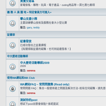
買賣交易區
家電傢俬、雜物、玩具、電子產品、outing用品等~~買乜賣乜都得
義 務 人 員 園 地 = 特定會員方可進入=
攀山支援小隊
主要訓練攀山技術及服務社會大小型比賽
版主:
gary
,
teddy
証書部
証書發放
已成功發出之証書課程
【有關領取証書的疑難，也可到這邊發表！】
中大歷奇活動導師
中大歷奇活動導師2009
2009
版主:
serena
使用WA網站和WA Club
WA網站FAQ ~ 常問問題集 (Read only)
常問問題 FAQ：集合一般使用者之問題及解決方法~如有任何疑難，請先
版主:
serena
測試你的post
想試下post出黎會係點? 係呢度試