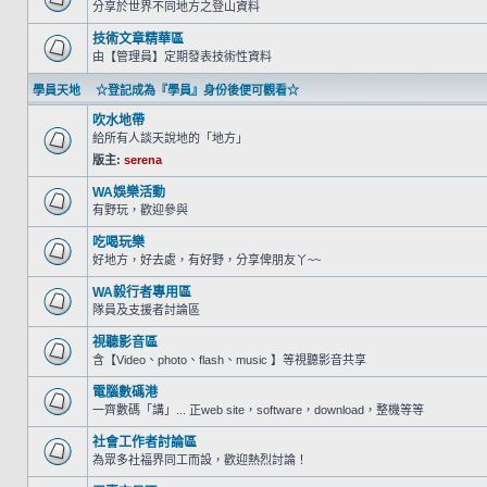
分享於世界不同地方之登山資料
技術文章精華區
由【管理員】定期發表技術性資料
學員天地 ☆登記成為『學員』身份後便可觀看☆
吹水地帶
給所有人談天說地的「地方」
版主:
serena
WA娛樂活動
有野玩，歡迎參與
吃喝玩樂
好地方，好去處，有好野，分享俾朋友丫~~
WA毅行者專用區
隊員及支援者討論區
視聽影音區
含【Video、photo、flash、music 】等視聽影音共享
電腦數碼港
一齊數碼「講」... 正web site，software，download，整機等等
社會工作者討論區
為眾多社福界同工而設，歡迎熱烈討論！