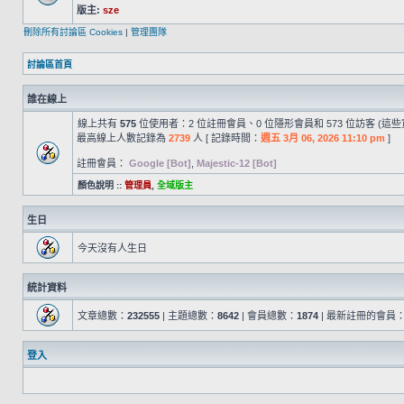
版主:
sze
刪除所有討論區 Cookies
|
管理團隊
討論區首頁
誰在線上
線上共有
575
位使用者：2 位註冊會員、0 位隱形會員和 573 位訪客 (這
最高線上人數記錄為
2739
人 [ 記錄時間：
週五 3月 06, 2026 11:10 pm
]
註冊會員：
Google [Bot]
,
Majestic-12 [Bot]
顏色說明 ::
管理員
,
全域版主
生日
今天沒有人生日
統計資料
文章總數：
232555
| 主題總數：
8642
| 會員總數：
1874
| 最新註冊的會員
登入