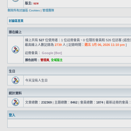
版主:
sze
刪除所有討論區 Cookies
|
管理團隊
討論區首頁
誰在線上
線上共有
527
位使用者：1 位註冊會員、0 位隱形會員和 526 位訪客 (這
最高線上人數記錄為
2739
人 [ 記錄時間：
週五 3月 06, 2026 11:10 pm
]
註冊會員：
Google [Bot]
顏色說明 ::
管理員
,
全域版主
生日
今天沒有人生日
統計資料
文章總數：
232369
| 主題總數：
8462
| 會員總數：
1874
| 最新註冊的會員
登入