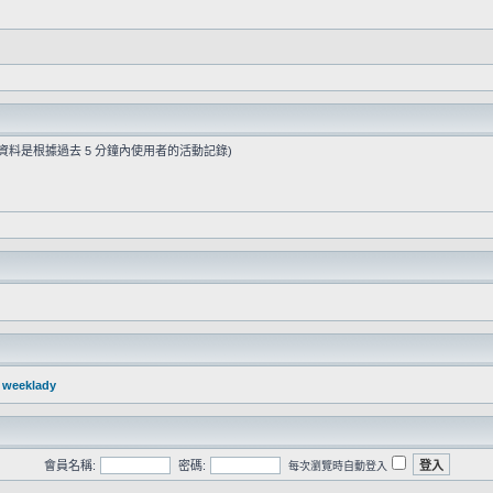
些資料是根據過去 5 分鐘內使用者的活動記錄)
：
weeklady
會員名稱:
密碼:
每次瀏覽時自動登入