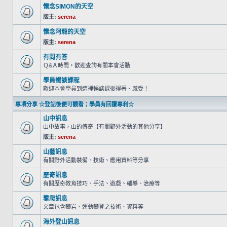
懷念SIMON的天空
版主:
serena
懷念阿龍的天空
版主:
serena
有問有答
Ｑ&Ａ時間，歡迎查詢有關本會活動
學員暢談課程
歡迎本會學員到這裡暢談課後得著、感受！
專項分享 ☆登記後便可觀看；學員有回覆專利☆
山中訊息
山中故事，山的傳奇【有關野外活動的其他分享】
版主:
serena
山藝訊息
有關野外活動裝備、技術、應用資料等分享
歷奇訊息
有關歷奇教育技巧、手法、遊戲、輔導、治療等
攀爬訊息
文章包含攀岩、運動攀登之技術、資料等
海外登山訊息