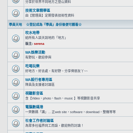
分享於世界不同地方之登山資料
技術文章精華區
由【管理員】定期發表技術性資料
學員天地 ☆登記成為『學員』身份後便可觀看☆
吹水地帶
給所有人談天說地的「地方」
版主:
serena
WA娛樂活動
有野玩，歡迎參與
吃喝玩樂
好地方，好去處，有好野，分享俾朋友丫~~
WA毅行者專用區
隊員及支援者討論區
視聽影音區
含【Video、photo、flash、music 】等視聽影音共享
電腦數碼港
一齊數碼「講」... 正web site，software，download，整機等等
社會工作者討論區
為眾多社福界同工而設，歡迎熱烈討論！