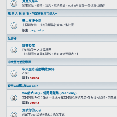
買賣交易區
家電傢俬、雜物、玩具、電子產品、outing用品等~~買乜賣乜都得
義 務 人 員 園 地 = 特定會員方可進入=
攀山支援小隊
主要訓練攀山技術及服務社會大小型比賽
版主:
gary
,
teddy
証書部
証書發放
已成功發出之証書課程
【有關領取証書的疑難，也可到這邊發表！】
中大歷奇活動導師
中大歷奇活動導師2009
2009
版主:
serena
使用WA網站和WA Club
WA網站FAQ ~ 常問問題集 (Read only)
常問問題 FAQ：集合一般使用者之問題及解決方法~如有任何疑難，請先
版主:
serena
測試你的post
想試下post出黎會係點? 係呢度試