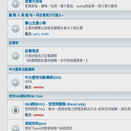
買賣交易區
家電傢俬、雜物、玩具、電子產品、outing用品等~~買乜賣乜都得
義 務 人 員 園 地 = 特定會員方可進入=
攀山支援小隊
主要訓練攀山技術及服務社會大小型比賽
版主:
gary
,
teddy
証書部
証書發放
已成功發出之証書課程
【有關領取証書的疑難，也可到這邊發表！】
中大歷奇活動導師
中大歷奇活動導師2009
2009
版主:
serena
使用WA網站和WA Club
WA網站FAQ ~ 常問問題集 (Read only)
常問問題 FAQ：集合一般使用者之問題及解決方法~如有任何疑難，請先
版主:
serena
測試你的post
想試下post出黎會係點? 係呢度試