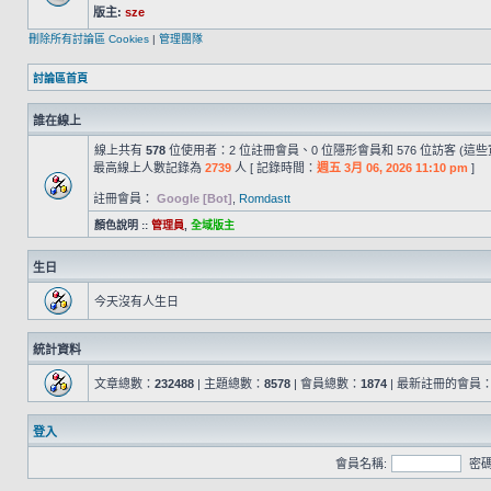
版主:
sze
刪除所有討論區 Cookies
|
管理團隊
討論區首頁
誰在線上
線上共有
578
位使用者：2 位註冊會員、0 位隱形會員和 576 位訪客 (這
最高線上人數記錄為
2739
人 [ 記錄時間：
週五 3月 06, 2026 11:10 pm
]
註冊會員：
Google [Bot]
,
Romdastt
顏色說明 ::
管理員
,
全域版主
生日
今天沒有人生日
統計資料
文章總數：
232488
| 主題總數：
8578
| 會員總數：
1874
| 最新註冊的會員
登入
會員名稱:
密碼