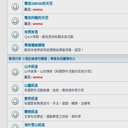
懷念SIMON的天空
版主:
serena
懷念阿龍的天空
版主:
serena
有問有答
Ｑ&Ａ時間，歡迎查詢有關本會活動
學員暢談課程
歡迎本會學員到這裡暢談課後得著、感受！
專項分享 ☆登記後便可觀看；學員有回覆專利☆
山中訊息
山中故事，山的傳奇【有關野外活動的其他分享】
版主:
serena
山藝訊息
有關野外活動裝備、技術、應用資料等分享
歷奇訊息
有關歷奇教育技巧、手法、遊戲、輔導、治療等
攀爬訊息
文章包含攀岩、運動攀登之技術、資料等
海外登山訊息