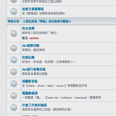
分享於世界不同地方之登山資料
技術文章精華區
由【管理員】定期發表技術性資料
學員天地 ☆登記成為『學員』身份後便可觀看☆
吹水地帶
給所有人談天說地的「地方」
版主:
serena
WA娛樂活動
有野玩，歡迎參與
吃喝玩樂
好地方，好去處，有好野，分享俾朋友丫~~
WA毅行者專用區
隊員及支援者討論區
視聽影音區
含【Video、photo、flash、music 】等視聽影音共享
電腦數碼港
一齊數碼「講」... 正web site，software，download，整機等等
社會工作者討論區
為眾多社福界同工而設，歡迎熱烈討論！