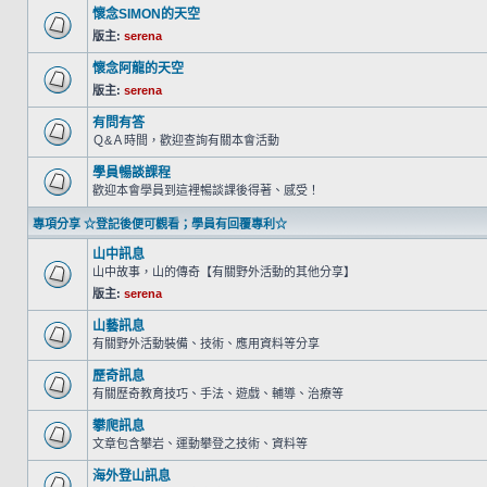
懷念SIMON的天空
版主:
serena
懷念阿龍的天空
版主:
serena
有問有答
Ｑ&Ａ時間，歡迎查詢有關本會活動
學員暢談課程
歡迎本會學員到這裡暢談課後得著、感受！
專項分享 ☆登記後便可觀看；學員有回覆專利☆
山中訊息
山中故事，山的傳奇【有關野外活動的其他分享】
版主:
serena
山藝訊息
有關野外活動裝備、技術、應用資料等分享
歷奇訊息
有關歷奇教育技巧、手法、遊戲、輔導、治療等
攀爬訊息
文章包含攀岩、運動攀登之技術、資料等
海外登山訊息