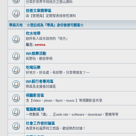
分享於世界不同地方之登山資料
技術文章精華區
由【管理員】定期發表技術性資料
學員天地 ☆登記成為『學員』身份後便可觀看☆
吹水地帶
給所有人談天說地的「地方」
版主:
serena
WA娛樂活動
有野玩，歡迎參與
吃喝玩樂
好地方，好去處，有好野，分享俾朋友丫~~
WA毅行者專用區
隊員及支援者討論區
視聽影音區
含【Video、photo、flash、music 】等視聽影音共享
電腦數碼港
一齊數碼「講」... 正web site，software，download，整機等等
社會工作者討論區
為眾多社福界同工而設，歡迎熱烈討論！