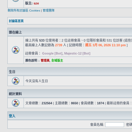
版主:
sze
刪除所有討論區 Cookies
|
管理團隊
討論區首頁
誰在線上
線上共有
533
位使用者：2 位註冊會員、0 位隱形會員和 531 位訪客 (這
最高線上人數記錄為
2739
人 [ 記錄時間：
週五 3月 06, 2026 11:10 pm
]
註冊會員：
Google [Bot]
,
Majestic-12 [Bot]
顏色說明 ::
管理員
,
全域版主
生日
今天沒有人生日
統計資料
文章總數：
232564
| 主題總數：
8650
| 會員總數：
1874
| 最新註冊的會員
登入
會員名稱:
密碼