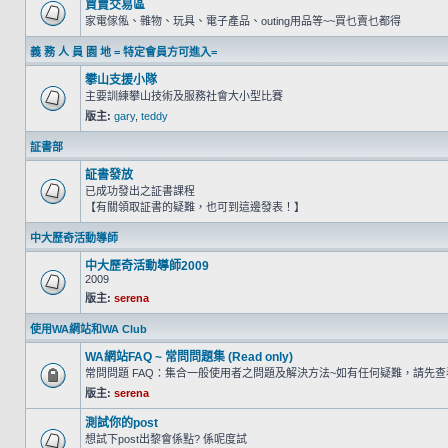
買賣交易區
家電傢俬、雜物、玩具、電子產品、outing用品等~~買乜賣乜都得
義 務 人 員 園 地 = 特定會員方可進入=
攀山支援小隊
主要訓練攀山技術及服務社會大小型比賽
版主:
gary
,
teddy
証書部
証書發放
已成功發出之証書課程
【有關領取証書的疑難，也可到這邊發表！】
中大歷奇活動導師
中大歷奇活動導師2009
2009
版主:
serena
使用WA網站和WA Club
WA網站FAQ ~ 常問問題集 (Read only)
常問問題 FAQ：集合一般使用者之問題及解決方法~如有任何疑難，請先
版主:
serena
測試你的post
想試下post出黎會係點? 係呢度試