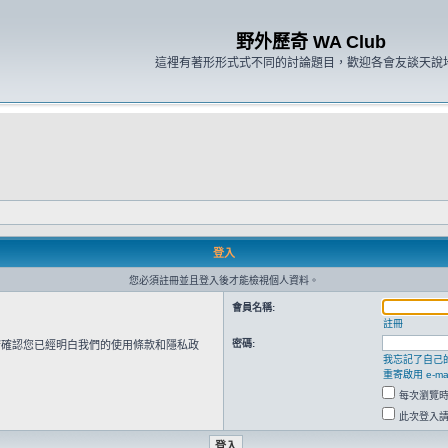
野外歷奇 WA Club
這裡有著形形式式不同的討論題目，歡迎各會友談天說
登入
您必須註冊並且登入後才能檢視個人資料。
會員名稱:
註冊
密碼:
請確認您已經明白我們的使用條款和隱私政
我忘記了自己
重寄啟用 e-mai
每次瀏覽
此次登入