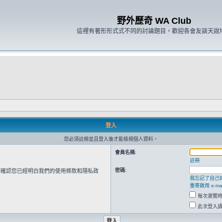
野外歷奇 WA Club
這裡有著形形式式不同的討論題目，歡迎各會友談天說
登入
您必須註冊並且登入後才能檢視個人資料。
會員名稱:
註冊
密碼:
請確認您已經明白我們的使用條款和隱私政
我忘記了自己
重寄啟用 e-mai
每次瀏覽
此次登入