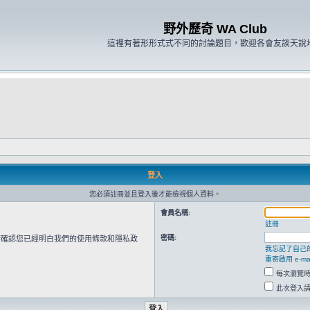
野外歷奇 WA Club
這裡有著形形式式不同的討論題目，歡迎各會友談天說
登入
您必須註冊並且登入後才能檢視個人資料。
會員名稱:
註冊
密碼:
請確認您已經明白我們的使用條款和隱私政
我忘記了自己
重寄啟用 e-mai
每次瀏覽
此次登入