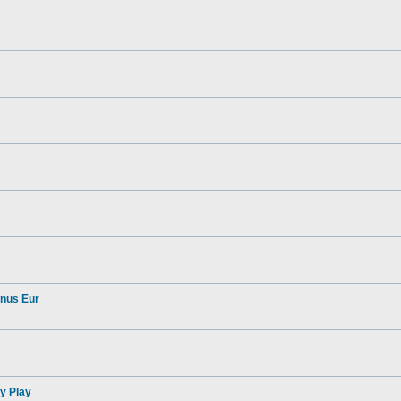
nus Eur
y Play