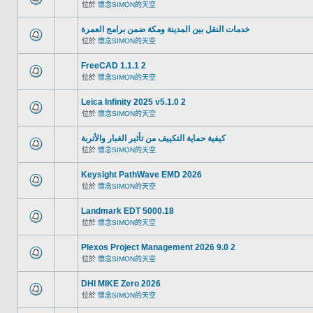
位於
懷念SIMON的天空
خدمات النقل بين المدينة ومكة ضمن برامج العمرة
位於
懷念SIMON的天空
FreeCAD 1.1.1 2
位於
懷念SIMON的天空
Leica Infinity 2025 v5.1.0 2
位於
懷念SIMON的天空
كيفية حماية التكييف من تأثير الغبار والأتربة
位於
懷念SIMON的天空
Keysight PathWave EMD 2026
位於
懷念SIMON的天空
Landmark EDT 5000.18
位於
懷念SIMON的天空
Plexos Project Management 2026 9.0 2
位於
懷念SIMON的天空
DHI MIKE Zero 2026
位於
懷念SIMON的天空