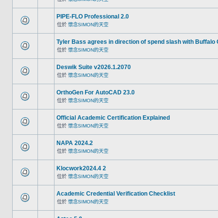
PIPE-FLO Professional 2.0
位於
懷念SIMON的天空
Tyler Bass agrees in direction of spend slash with Buffalo
位於
懷念SIMON的天空
Deswik Suite v2026.1.2070
位於
懷念SIMON的天空
OrthoGen For AutoCAD 23.0
位於
懷念SIMON的天空
Official Academic Certification Explained
位於
懷念SIMON的天空
NAPA 2024.2
位於
懷念SIMON的天空
Klocwork2024.4 2
位於
懷念SIMON的天空
Academic Credential Verification Checklist
位於
懷念SIMON的天空