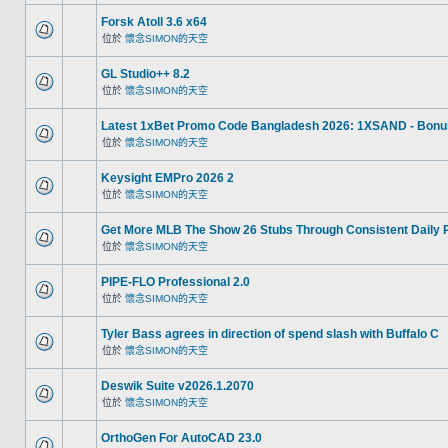
Forsk Atoll 3.6 x64
位於
懷念SIMON的天空
GL Studio++ 8.2
位於
懷念SIMON的天空
Latest 1xBet Promo Code Bangladesh 2026: 1XSAND - Bonu
位於
懷念SIMON的天空
Keysight EMPro 2026 2
位於
懷念SIMON的天空
Get More MLB The Show 26 Stubs Through Consistent Daily 
位於
懷念SIMON的天空
PIPE-FLO Professional 2.0
位於
懷念SIMON的天空
Tyler Bass agrees in direction of spend slash with Buffalo C
位於
懷念SIMON的天空
Deswik Suite v2026.1.2070
位於
懷念SIMON的天空
OrthoGen For AutoCAD 23.0