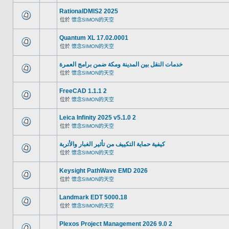
RationalDMIS2 2025
位於
懷念SIMON的天空
Quantum XL 17.02.0001
位於
懷念SIMON的天空
خدمات النقل بين المدينة ومكة ضمن برامج العمرة
位於
懷念SIMON的天空
FreeCAD 1.1.1 2
位於
懷念SIMON的天空
Leica Infinity 2025 v5.1.0 2
位於
懷念SIMON的天空
كيفية حماية التكييف من تأثير الغبار والأتربة
位於
懷念SIMON的天空
Keysight PathWave EMD 2026
位於
懷念SIMON的天空
Landmark EDT 5000.18
位於
懷念SIMON的天空
Plexos Project Management 2026 9.0 2