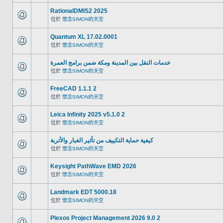
RationalDMIS2 2025
位於
懷念SIMON的天空
Quantum XL 17.02.0001
位於
懷念SIMON的天空
خدمات النقل بين المدينة ومكة ضمن برامج العمرة
位於
懷念SIMON的天空
FreeCAD 1.1.1 2
位於
懷念SIMON的天空
Leica Infinity 2025 v5.1.0 2
位於
懷念SIMON的天空
كيفية حماية التكييف من تأثير الغبار والأتربة
位於
懷念SIMON的天空
Keysight PathWave EMD 2026
位於
懷念SIMON的天空
Landmark EDT 5000.18
位於
懷念SIMON的天空
Plexos Project Management 2026 9.0 2