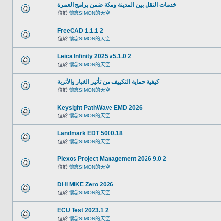
خدمات النقل بين المدينة ومكة ضمن برامج العمرة
位於
懷念SIMON的天空
FreeCAD 1.1.1 2
位於
懷念SIMON的天空
Leica Infinity 2025 v5.1.0 2
位於
懷念SIMON的天空
كيفية حماية التكييف من تأثير الغبار والأتربة
位於
懷念SIMON的天空
Keysight PathWave EMD 2026
位於
懷念SIMON的天空
Landmark EDT 5000.18
位於
懷念SIMON的天空
Plexos Project Management 2026 9.0 2
位於
懷念SIMON的天空
DHI MIKE Zero 2026
位於
懷念SIMON的天空
ECU Test 2023.1 2
位於
懷念SIMON的天空