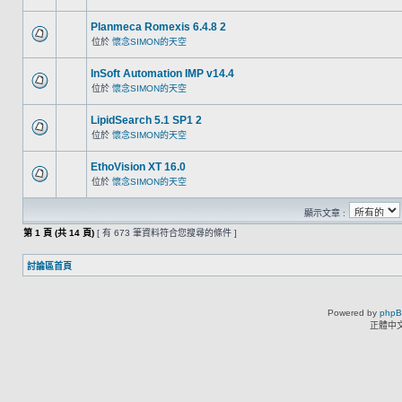
Planmeca Romexis 6.4.8 2
位於
懷念SIMON的天空
InSoft Automation IMP v14.4
位於
懷念SIMON的天空
LipidSearch 5.1 SP1 2
位於
懷念SIMON的天空
EthoVision XT 16.0
位於
懷念SIMON的天空
顯示文章 :
第
1
頁 (共
14
頁)
[ 有 673 筆資料符合您搜尋的條件 ]
討論區首頁
Powered by
php
正體中