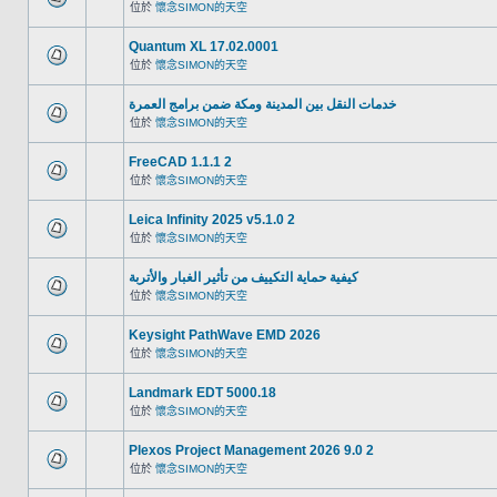
位於
懷念SIMON的天空
Quantum XL 17.02.0001
位於
懷念SIMON的天空
خدمات النقل بين المدينة ومكة ضمن برامج العمرة
位於
懷念SIMON的天空
FreeCAD 1.1.1 2
位於
懷念SIMON的天空
Leica Infinity 2025 v5.1.0 2
位於
懷念SIMON的天空
كيفية حماية التكييف من تأثير الغبار والأتربة
位於
懷念SIMON的天空
Keysight PathWave EMD 2026
位於
懷念SIMON的天空
Landmark EDT 5000.18
位於
懷念SIMON的天空
Plexos Project Management 2026 9.0 2
位於
懷念SIMON的天空