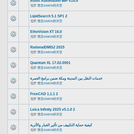
InSoft Automation IMP v14.4
位於
懷念SIMON的天空
LipidSearch 5.1 SP1 2
位於
懷念SIMON的天空
EthoVision XT 16.0
位於
懷念SIMON的天空
RationalDMIS2 2025
位於
懷念SIMON的天空
Quantum XL 17.02.0001
位於
懷念SIMON的天空
خدمات النقل بين المدينة ومكة ضمن برامج العمرة
位於
懷念SIMON的天空
FreeCAD 1.1.1 2
位於
懷念SIMON的天空
Leica Infinity 2025 v5.1.0 2
位於
懷念SIMON的天空
كيفية حماية التكييف من تأثير الغبار والأتربة
位於
懷念SIMON的天空