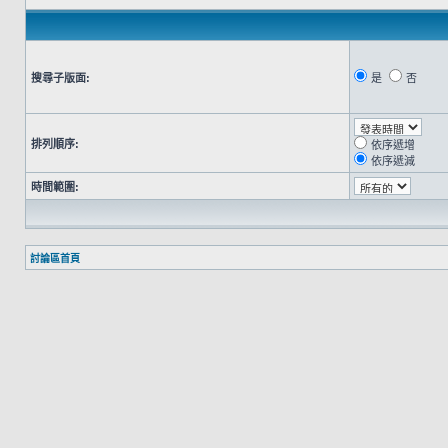
搜尋子版面:
是
否
排列順序:
依序遞增
依序遞減
時間範圍:
討論區首頁