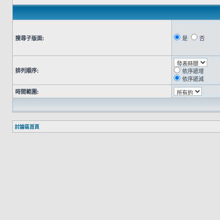
搜尋子版面:
是
否
排列順序:
依序遞增
依序遞減
時間範圍:
討論區首頁