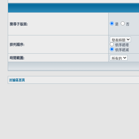
搜尋子版面:
是
否
排列順序:
依序遞增
依序遞減
時間範圍:
討論區首頁