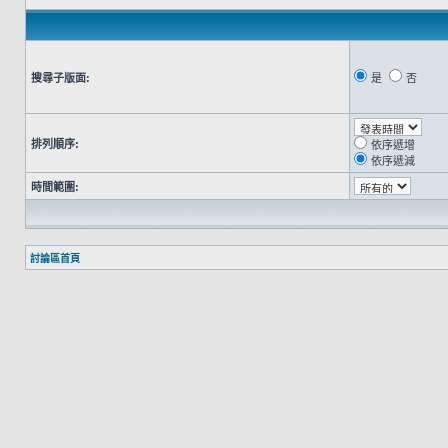
搜尋子版面:
是
否
排列順序:
依序遞增
依序遞減
時間範圍:
討論區首頁