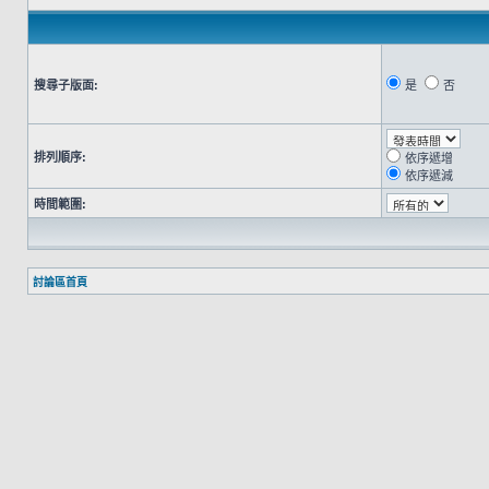
搜尋子版面:
是
否
排列順序:
依序遞增
依序遞減
時間範圍:
討論區首頁