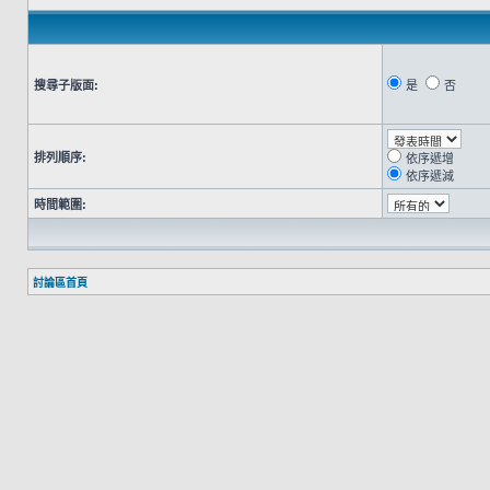
搜尋子版面:
是
否
排列順序:
依序遞增
依序遞減
時間範圍:
討論區首頁