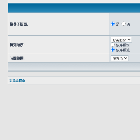
搜尋子版面:
是
否
排列順序:
依序遞增
依序遞減
時間範圍:
討論區首頁