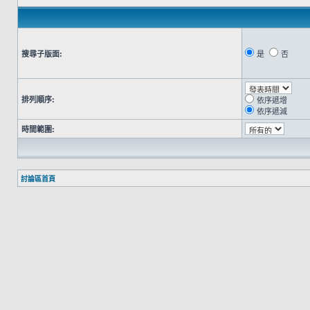
搜尋子版面:
是
否
排列順序:
依序遞增
依序遞減
時間範圍:
討論區首頁