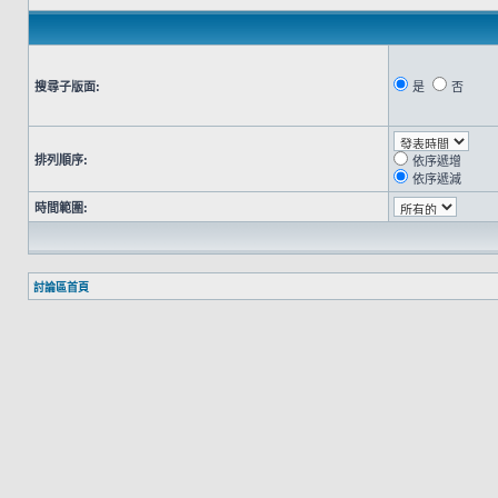
搜尋子版面:
是
否
排列順序:
依序遞增
依序遞減
時間範圍:
討論區首頁