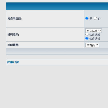
搜尋子版面:
是
否
排列順序:
依序遞增
依序遞減
時間範圍:
討論區首頁